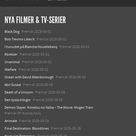
NYA FILMER & TV-SERIER
Black Dog
Premiär 2025-05-02
Bob Trevino Likes It
Premiär 2025-05-02
I huvudet på Blanche Houellebecq
Premiär 2025-05-02
Rörelser
Premiär 2025-05-02
Unanimal
Premiär 2025-05-02
Warfare
Premiär 2025-05-02
Ocean with David Attenborough
Premiär 2025-05-08
Abir Gulaal
Premiär 2025-05-09
Death of a Unicorn
Premiär 2025-05-09
Den tysta trilogin
Premiär 2025-05-09
Demon Slayer: Kimetsu no Yaiba – The Movie: Mugen Train
Premiär SF Studios/Sony
Animale
Premiär 2025-05-16
Final Destination: Bloodlines
Premiär 2025-05-16