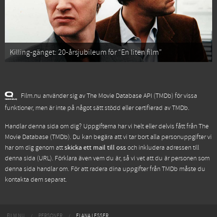
Killing-gänget: 20-årsjubileum för “En liten film”
Film.nu använder sig av The Movie Database API (TMDb) för vissa
funktioner, men är inte på något sätt stödd eller certifierad av TMDb.
Handlar denna sida om dig? Uppgifterna har vi helt eller delvis fått från
The
Movie Database (TMDb)
. Du kan begära att vi tar bort alla personuppgifter vi
har om dig genom att
skicka ett mail till oss
och inkludera adressen till
denna sida (URL). Förklara även vem du är, så vi vet att du är personen som
denna sida handlar om. För att radera dina uppgifter från TMDb måste du
kontakta dem separat.
FILM.NU
PERSONER
ELANA LESSER