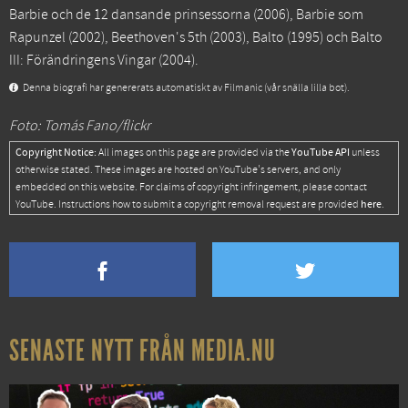
Barbie och de 12 dansande prinsessorna
(2006),
Barbie som
Rapunzel
(2002),
Beethoven's 5th
(2003),
Balto
(1995) och
Balto
III: Förändringens Vingar
(2004).
Denna biografi har genererats automatiskt av Filmanic (vår snälla lilla bot).
Foto: Tomás Fano/flickr
Copyright Notice:
YouTube API
All images on this page are provided via the
unless
otherwise stated. These images are hosted on YouTube's servers, and only
embedded on this website. For claims of copyright infringement, please contact
here
YouTube. Instructions how to submit a copyright removal request are provided
.
SENASTE NYTT FRÅN MEDIA.NU