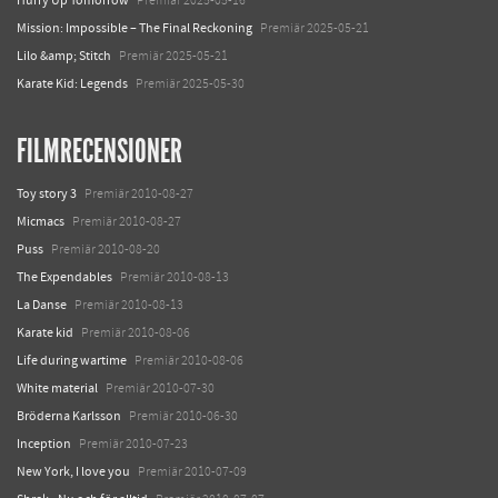
Hurry Up Tomorrow
Premiär 2025-05-16
Mission: Impossible – The Final Reckoning
Premiär 2025-05-21
Lilo &amp; Stitch
Premiär 2025-05-21
Karate Kid: Legends
Premiär 2025-05-30
FILMRECENSIONER
Toy story 3
Premiär 2010-08-27
Micmacs
Premiär 2010-08-27
Puss
Premiär 2010-08-20
The Expendables
Premiär 2010-08-13
La Danse
Premiär 2010-08-13
Karate kid
Premiär 2010-08-06
Life during wartime
Premiär 2010-08-06
White material
Premiär 2010-07-30
Bröderna Karlsson
Premiär 2010-06-30
Inception
Premiär 2010-07-23
New York, I love you
Premiär 2010-07-09