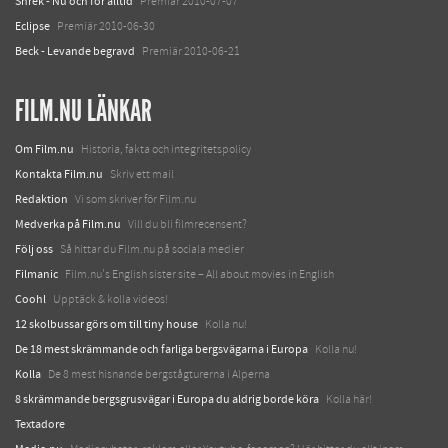
Shrek - Nu och för alltid
Premiär 2010-07-07
Eclipse
Premiär 2010-06-30
Beck - Levande begravd
Premiär 2010-06-21
FILM.NU LÄNKAR
Om Film.nu
Historia, fakta och integritetspolicy
Kontakta Film.nu
Skriv ett mail
Redaktion
Vi som skriver för Film.nu
Medverka på Film.nu
Vill du bli filmrecensent?
Följ oss
Så hittar du Film.nu på sociala medier
Filmanic
Film.nu's English sister site – All about movies in English
Coohl
Upptäck & kolla videos!
12 skolbussar görs om till tiny house
Kolla nu!
De 18 mest skrämmande och farliga bergsvägarna i Europa
Kolla nu!
Kolla
De 8 mest hisnande bergstågturerna i Alperna
8 skrämmande bergsgrusvägar i Europa du aldrig borde köra
Kolla här!
Textadore