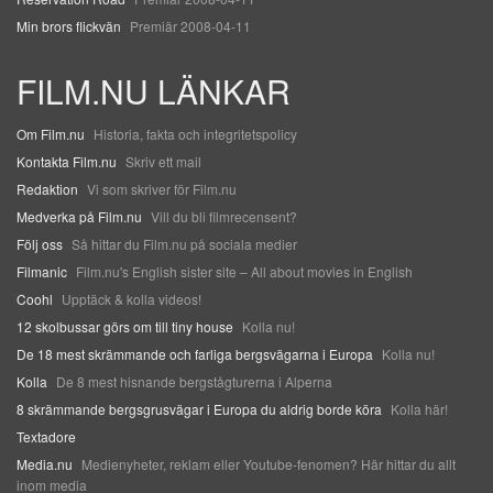
Min brors flickvän
Premiär 2008-04-11
FILM.NU LÄNKAR
Om Film.nu
Historia, fakta och integritetspolicy
Kontakta Film.nu
Skriv ett mail
Redaktion
Vi som skriver för Film.nu
Medverka på Film.nu
Vill du bli filmrecensent?
Följ oss
Så hittar du Film.nu på sociala medier
Filmanic
Film.nu's English sister site – All about movies in English
Coohl
Upptäck & kolla videos!
12 skolbussar görs om till tiny house
Kolla nu!
De 18 mest skrämmande och farliga bergsvägarna i Europa
Kolla nu!
Kolla
De 8 mest hisnande bergstågturerna i Alperna
8 skrämmande bergsgrusvägar i Europa du aldrig borde köra
Kolla här!
Textadore
Media.nu
Medienyheter, reklam eller Youtube-fenomen? Här hittar du allt
inom media