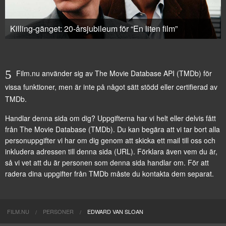
Killing-gänget: 20-årsjubileum för “En liten film”
Film.nu använder sig av The Movie Database API (TMDb) för
vissa funktioner, men är inte på något sätt stödd eller certifierad av
TMDb.
Handlar denna sida om dig? Uppgifterna har vi helt eller delvis fått
från
The Movie Database (TMDb)
. Du kan begära att vi tar bort alla
personuppgifter vi har om dig genom att
skicka ett mail till oss
och
inkludera adressen till denna sida (URL). Förklara även vem du är,
så vi vet att du är personen som denna sida handlar om. För att
radera dina uppgifter från TMDb måste du kontakta dem separat.
FILM.NU
PERSONER
EDWARD VAN SLOAN