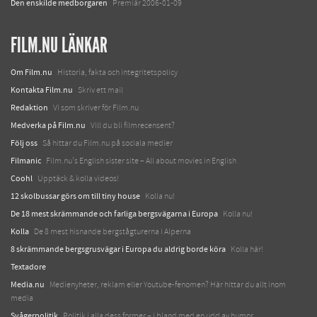
Den enskilde medborgaren
Premiär 2006-01-09
FILM.NU LÄNKAR
Om Film.nu
Historia, fakta och integritetspolicy
Kontakta Film.nu
Skriv ett mail
Redaktion
Vi som skriver för Film.nu
Medverka på Film.nu
Vill du bli filmrecensent?
Följ oss
Så hittar du Film.nu på sociala medier
Filmanic
Film.nu's English sister site – All about movies in English
Coohl
Upptäck & kolla videos!
12 skolbussar görs om till tiny house
Kolla nu!
De 18 mest skrämmande och farliga bergsvägarna i Europa
Kolla nu!
Kolla
De 8 mest hisnande bergstågturerna i Alperna
8 skrämmande bergsgrusvägar i Europa du aldrig borde köra
Kolla här!
Textadore
Media.nu
Medienyheter, reklam eller Youtube-fenomen? Här hittar du allt inom
media
Svågerpolitik
Politik i alla dess former – i bland med en udd av humor