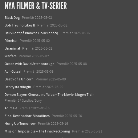
NYA FILMER & TV-SERIER
Black Dog
Premiär 2025-05-02
Bob Trevino Likes It
Premiär 2025-05-02
I huvudet på Blanche Houellebecq
Premiär 2025-05-02
Rörelser
Premiär 2025-05-02
Unanimal
Premiär 2025-05-02
Warfare
Premiär 2025-05-02
Ocean with David Attenborough
Premiär 2025-05-08
Abir Gulaal
Premiär 2025-05-09
Death of a Unicorn
Premiär 2025-05-09
Den tysta trilogin
Premiär 2025-05-09
Demon Slayer: Kimetsu no Yaiba – The Movie: Mugen Train
Premiär SF Studios/Sony
Animale
Premiär 2025-05-16
Final Destination: Bloodlines
Premiär 2025-05-16
Hurry Up Tomorrow
Premiär 2025-05-16
Mission: Impossible – The Final Reckoning
Premiär 2025-05-21