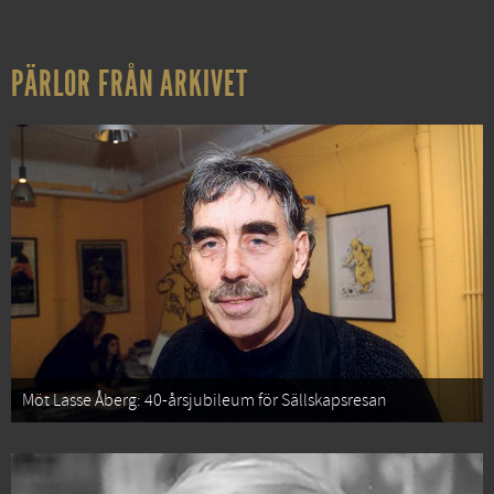
PÄRLOR FRÅN ARKIVET
Möt Lasse Åberg: 40-årsjubileum för Sällskapsresan