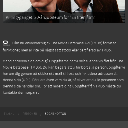
Killing-gänget: 20-årsjubileum för “En liten film”
Film.nu använder sig av The Movie Database API (TMDb) för vissa
funktioner, men är inte på något sätt stödd eller certifierad av TMDb.
Handlar denna sida om dig? Uppgifterna har vi helt eller delvis fått från
The
Movie Database (TMDb)
. Du kan begära att vi tar bort alla personuppgifter vi
har om dig genom att
skicka ett mail till oss
och inkludera adressen till
denna sida (URL). Förklara även vem du är, så vi vet att du är personen som
denna sida handlar om. För att radera dina uppgifter från TMDb måste du
kontakta dem separat.
FILM.NU
PERSONER
EDGAR NORTON