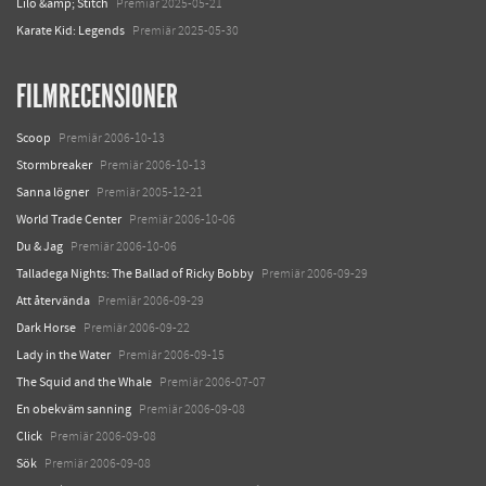
Lilo &amp; Stitch
Premiär 2025-05-21
Karate Kid: Legends
Premiär 2025-05-30
FILMRECENSIONER
Scoop
Premiär 2006-10-13
Stormbreaker
Premiär 2006-10-13
Sanna lögner
Premiär 2005-12-21
World Trade Center
Premiär 2006-10-06
Du & Jag
Premiär 2006-10-06
Talladega Nights: The Ballad of Ricky Bobby
Premiär 2006-09-29
Att återvända
Premiär 2006-09-29
Dark Horse
Premiär 2006-09-22
Lady in the Water
Premiär 2006-09-15
The Squid and the Whale
Premiär 2006-07-07
En obekväm sanning
Premiär 2006-09-08
Click
Premiär 2006-09-08
Sök
Premiär 2006-09-08