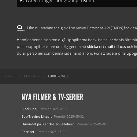
Eva Green: Inget “bong-bong” i Bond
Film.nu använder sig av The Movie Database API (TMDb) för vissa 
Handlar denna sida om dig? Uppgifterna har vi helt eller delvis fått fr
personuppgifter vi har om dig genom att
skicka ett mail till oss
och in
du är personen som denna sida handlar om. För att radera dina uppg
FILM.NU
PERSONER
EDDIE POWELL
NYA FILMER & TV-SERIER
Black Dog
Premiär 2025-05-02
Bob Trevino Likes It
Premiär 2025-05-02
I huvudet på Blanche Houellebecq
Premiär 2025-05-02
Rörelser
Premiär 2025-05-02