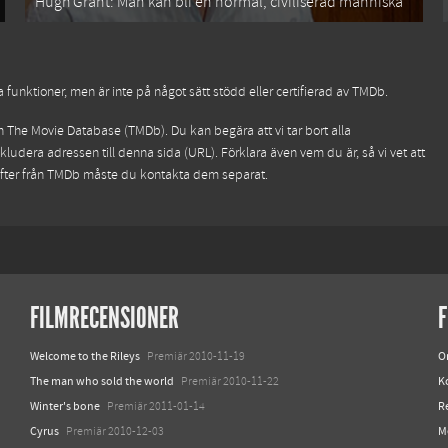
Hugh Grant: Man kan bli en normal, civiliserad människa
funktioner, men är inte på något sätt stödd eller certifierad av TMDb.
ån
The Movie Database (TMDb)
. Du kan begära att vi tar bort alla
kludera adressen till denna sida (URL). Förklara även vem du är, så vi vet att
ifter från TMDb måste du kontakta dem separat.
FILMRECENSIONER
F
Welcome to the Rileys
O
Premiär 2010-11-19
The man who sold the world
K
Premiär 2010-11-22
Winter's bone
R
Premiär 2011-01-14
Cyrus
M
Premiär 2010-12-03