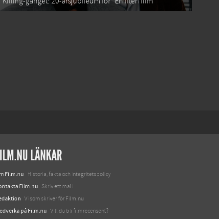
Killing-gänget: 20-årsjubileum för “En liten film”
ILM.NU LÄNKAR
m Film.nu
Historia, fakta och integritetspolicy
ontakta Film.nu
Skriv ett mail
edaktion
Vi som skriver för Film.nu
edverka på Film.nu
Vill du bli filmrecensent?