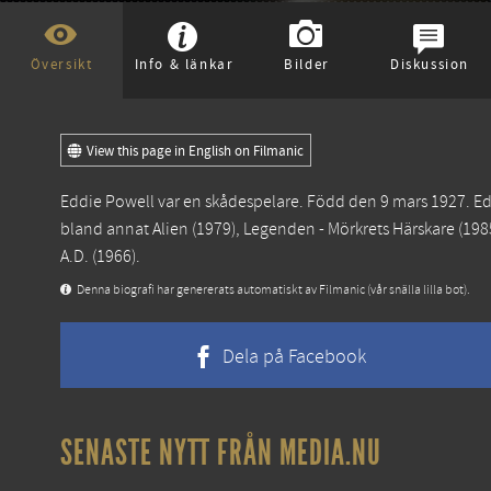
Översikt
Info & länkar
Bilder
Diskussion
View this page in English on Filmanic
Eddie Powell var en skådespelare. Född den 9 mars 1927. Edd
bland annat
Alien
(1979),
Legenden - Mörkrets Härskare
(198
A.D.
(1966).
Denna biografi har genererats automatiskt av Filmanic (vår snälla lilla bot).
Dela på Facebook
SENASTE NYTT FRÅN MEDIA.NU