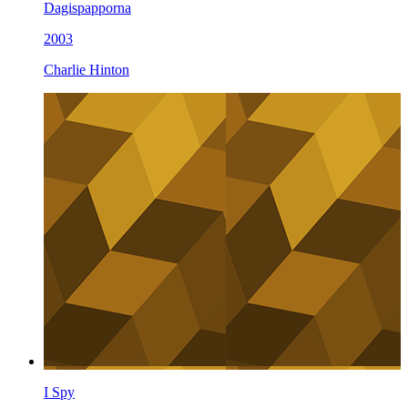
Dagispapporna
2003
Charlie Hinton
I Spy