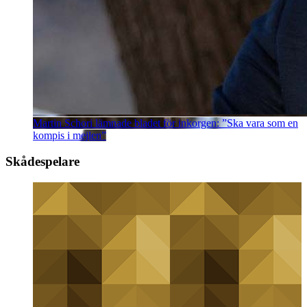
Martin Schori lämnade bladet för inkorgen: ”Ska vara som en
kompis i mejlen”
Skådespelare