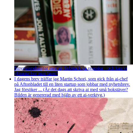
Smyginspelningar med ai, Substack på svenska – och kan vi
glömma hur man läser?
I dagens brev träffar jag Martin Schori, som gick från ai-chef
på Aftonbladet till en liten startup som jobbar med nyhetsbrev.
Jag försöker ... (Är det dags att skriva ai med små bokstäver?
Bilden är genererad med hjälp av ett ai-verktyg.)