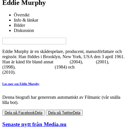
Eddie Murphy
Översikt
Info & länkar
Bilder
Diskussion
View this page in English on Filmanic
Eddie Murphy är en skådespelare, producent, manusförfattare och
regissör. Han föddes i Brooklyn, New York, USA den 3 april 1961.
Han är känd för bland annat
Shrek 2
(2004),
Shrek
(2001),
Mulan
(1998),
Snuten i Hollywood
(1984) och
Shrek - Nu och för alltid
(2010).
Läs mer om Eddie Murphy
Denna biografi har genererats automatiskt av Filmanic (vår snälla
lilla bot).
Dela på Facebook
Dela
Dela på Twitter
Dela
Senaste nytt från Media.nu