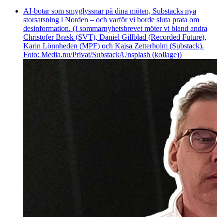
AI-botar som smyglyssnar på dina möten, Substacks nya
storsatsning i Norden – och varför vi borde sluta prata om
desinformation. (I sommarnyhetsbrevet möter vi bland andra
Christofer Brask (SVT), Daniel Gillblad (Recorded Future),
Karin Lönnheden (MPF) och Kajsa Zetterholm (Substack).
Foto: Media.nu/Privat/Substack/Unsplash (kollage))