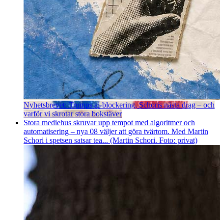
Nyhetsbrevet: Trumps ai-blockering, Schoris nästa drag – och
varför vi skrotar stora bokstäver
Stora mediehus skruvar upp tempot med algoritmer och
automatisering – nya 08 väljer att göra tvärtom. Med Martin
Schori i spetsen satsar tea... (Martin Schori. Foto: privat)