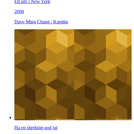
Ett ufo i New York
2008
Dave Ming Chang / Kapitän
Ha en shrektigt god jul