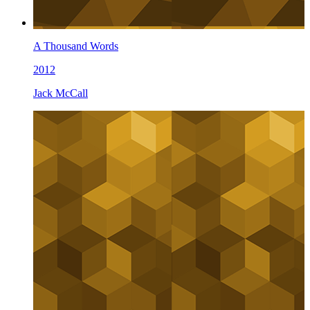
A Thousand Words
2012
Jack McCall