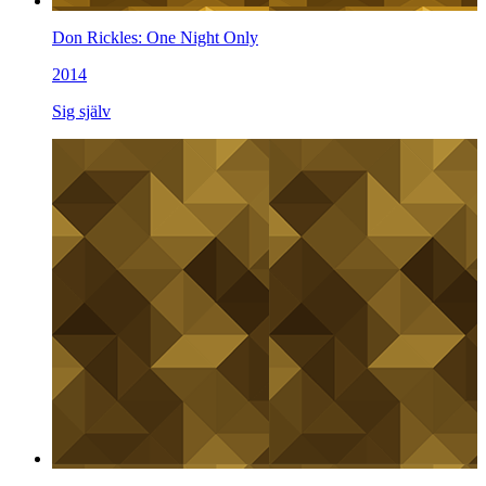
Don Rickles: One Night Only
2014
Sig själv