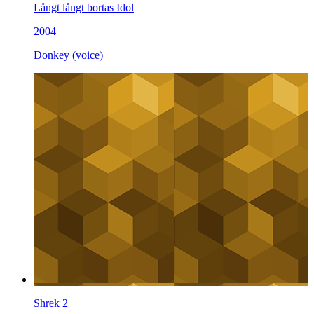
Långt långt bortas Idol
2004
Donkey (voice)
Shrek 2