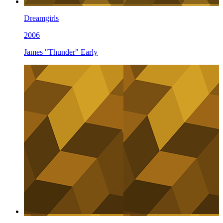
Dreamgirls
2006
James "Thunder" Early