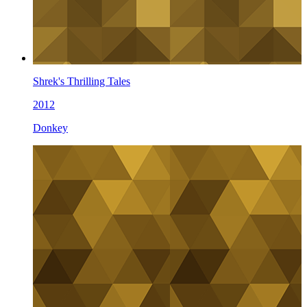
Shrek's Thrilling Tales
2012
Donkey