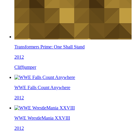
Transformers Prime: One Shall Stand
2012
Cliffjumper
WWE Falls Count Anywhere
2012
WWE WrestleMania XXVIII
2012