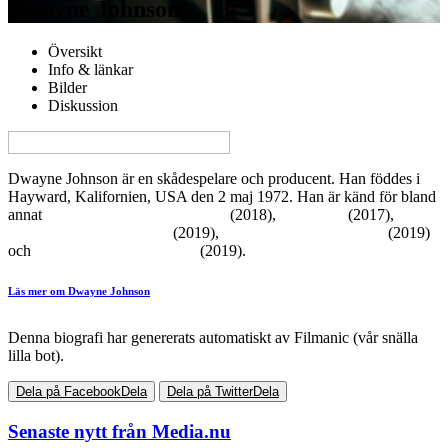
Dwayne Johnson
Översikt
Info & länkar
Bilder
Diskussion
View this page in English on Filmanic
Dwayne Johnson är en skådespelare och producent. Han föddes i
Hayward, Kalifornien, USA den 2 maj 1972. Han är känd för bland
annat
Rampage: Big Meets Bigger
(2018),
Baywatch
(2017),
Fighting With My Family
(2019),
Fighting With My Family
(2019)
och
Fighting With My Family
(2019).
Läs mer om Dwayne Johnson
Denna biografi har genererats automatiskt av Filmanic (vår snälla
lilla bot).
Dela på Facebook
Dela
Dela på Twitter
Dela
Senaste nytt från Media.nu