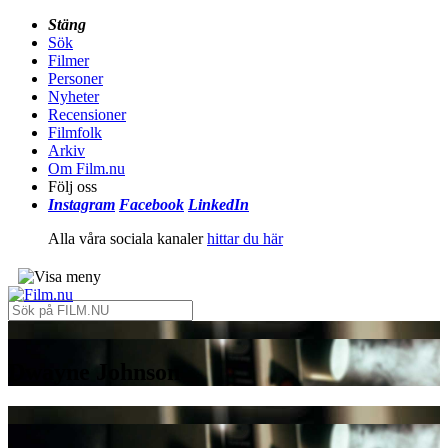
Stäng
Sök
Filmer
Personer
Nyheter
Recensioner
Filmfolk
Arkiv
Om Film.nu
Följ oss
Instagram
Facebook
LinkedIn
Alla våra sociala kanaler
hittar du här
Dwayne Johnson