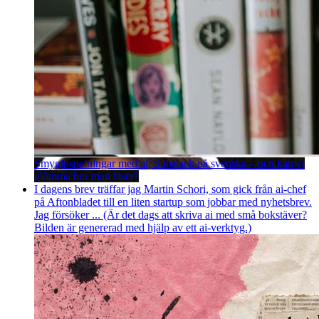
Smyginspelningar med ai, Substack på svenska – och kan vi
glömma hur man läser?
I dagens brev träffar jag Martin Schori, som gick från ai-chef
på Aftonbladet till en liten startup som jobbar med nyhetsbrev.
Jag försöker ... (Är det dags att skriva ai med små bokstäver?
Bilden är genererad med hjälp av ett ai-verktyg.)