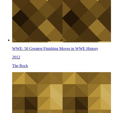
WWE: 50 Greatest Finishing Moves in WWE History
2012
The Rock