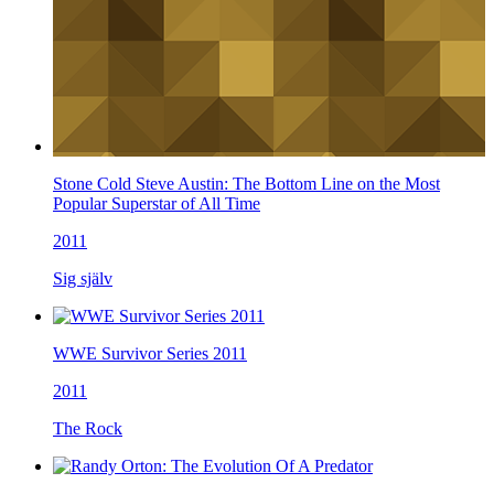
Stone Cold Steve Austin: The Bottom Line on the Most
Popular Superstar of All Time
2011
Sig själv
WWE Survivor Series 2011
2011
The Rock