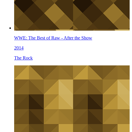
WWE: The Best of Raw - After the Show
2014
The Rock