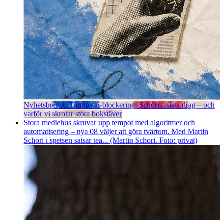
Nyhetsbrevet: Trumps ai-blockering, Schoris nästa drag – och
varför vi skrotar stora bokstäver
Stora mediehus skruvar upp tempot med algoritmer och
automatisering – nya 08 väljer att göra tvärtom. Med Martin
Schori i spetsen satsar tea... (Martin Schori. Foto: privat)