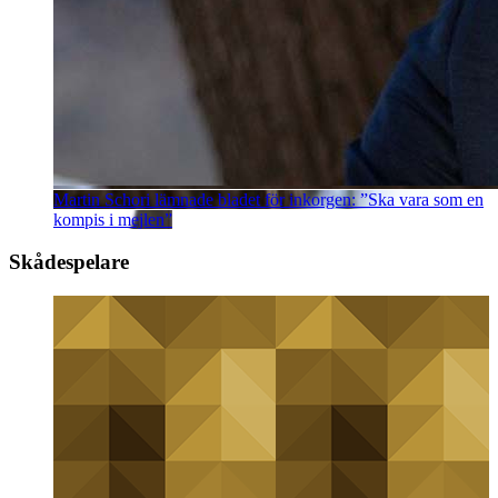
Martin Schori lämnade bladet för inkorgen: ”Ska vara som en
kompis i mejlen”
Skådespelare