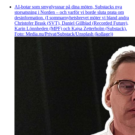
AI-botar som smyglyssnar på dina möten, Substacks nya
storsatsning i Norden – och varför vi borde sluta prata om
desinformation. (I sommarnyhetsbrevet möter vi bland andra
Christofer Brask (SVT), Daniel Gillblad (Recorded Future),
Karin Lönnheden (MPF) och Kajsa Zetterholm (Substack).
Foto: Media.nu/Privat/Substack/Unsplash (kollage))