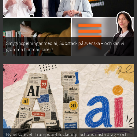
Smyginspelningar med ai, Substack på svenska – och kan vi
glömma hur man läser?
Nyhetsbrevet: Trumps ai-blockering, Schoris nästa drag – och