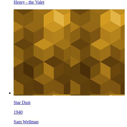
Henry - the Valet
Star Dust
1940
Sam Wellman