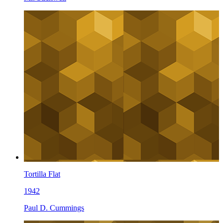
Tortilla Flat
1942
Paul D. Cummings