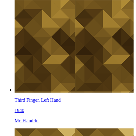
Third Finger, Left Hand
1940
Mr. Flandrin