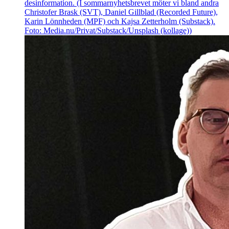
desinformation. (I sommarnyhetsbrevet möter vi bland andra
Christofer Brask (SVT), Daniel Gillblad (Recorded Future),
Karin Lönnheden (MPF) och Kajsa Zetterholm (Substack).
Foto: Media.nu/Privat/Substack/Unsplash (kollage))