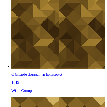
Gäckande skuggan tar hem spelet
1945
Willie Crump