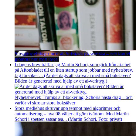
Smyginspelningar med ai, Substack på svenska – och kan vi
glömma hur man läser?
I dagens brev träffar jag Martin Schori, som gick från ai-chef
på Aftonbladet till en liten startup som jobbar med nyhetsbrev.
Jag försöker ... (Är det dags att skriva ai med små bokstäver?
Bilden är genererad med hjälp av ett ai-verktyg.)
Nyhetsbrevet: Trumps ai-blockering, Schoris nästa drag – och
varför vi skrotar stora bokstäver
Stora mediehus skruvar upp tempot med algoritmer och
automatisering – nya 08 väljer att göra tvärtom. Med Martin
Schori i spetsen satsar tea... (Martin Schori. Foto: privat)