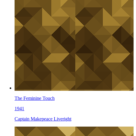
The Feminine Touch
1941
Captain Makepeace Liveright