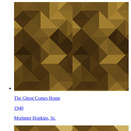
The Ghost Comes Home
1940
Mortimer Hopkins, Sr.