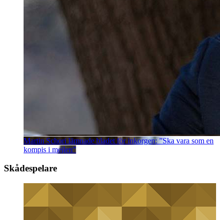
Martin Schori lämnade bladet för inkorgen: ”Ska vara som en
kompis i mejlen”
Skådespelare