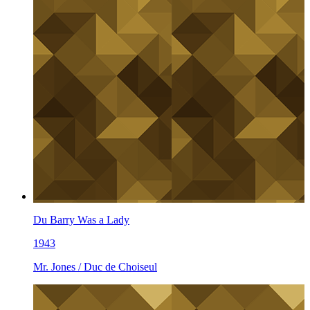
Du Barry Was a Lady
1943
Mr. Jones / Duc de Choiseul