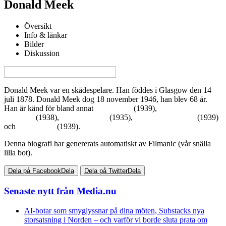
Donald Meek
Översikt
Info & länkar
Bilder
Diskussion
View this page in English on Filmanic
Donald Meek var en skådespelare. Han föddes i Glasgow den 14
juli 1878. Donald Meek dog 18 november 1946, han blev 68 år.
Han är känd för bland annat
Stagecoach
(1939),
You Can't Take It
With You
(1938),
Captain Blood
(1935),
Young Mr. Lincoln
(1939)
och
Jesse James
(1939).
Denna biografi har genererats automatiskt av Filmanic (vår snälla
lilla bot).
Dela på Facebook
Dela
Dela på Twitter
Dela
Senaste nytt från Media.nu
AI-botar som smyglyssnar på dina möten, Substacks nya
storsatsning i Norden – och varför vi borde sluta prata om