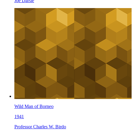
Joe Darsie
Wild Man of Borneo
1941
Professor Charles W. Birdo