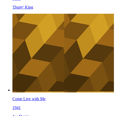
'Dusty' King
Come Live with Me
1941