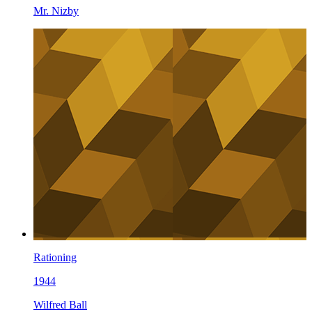
Mr. Nizby
Rationing
1944
Wilfred Ball