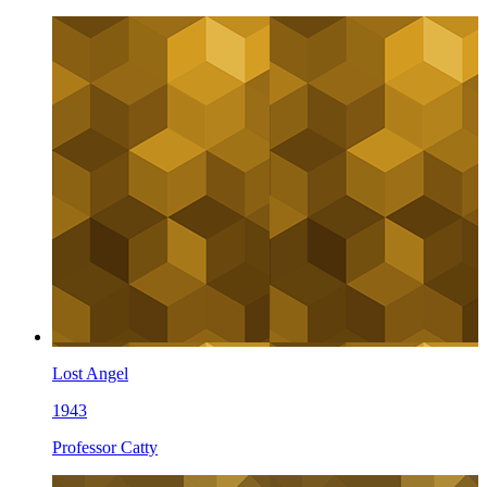
Lost Angel
1943
Professor Catty