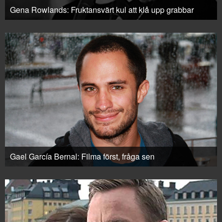
Gena Rowlands: Fruktansvärt kul att klå upp grabbar
Gael García Bernal: Filma först, fråga sen