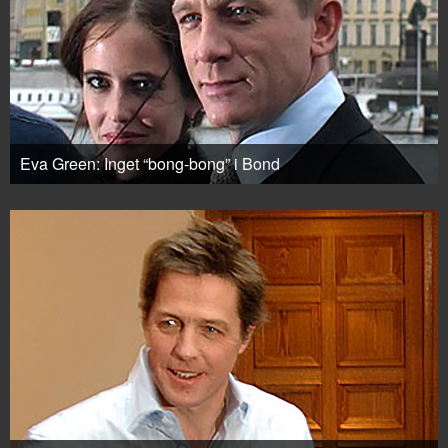
Eva Green: Inget “bong-bong” i Bond