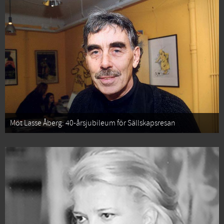
Möt Lasse Åberg: 40-årsjubileum för Sällskapsresan