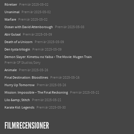
Rörelser
Premiär 2025-05-02
Unanimal
Premiär 2025-05-02
Warfare
Premiär 2025-05-02
Ocean with David Attenborough
Premiär 2025-05-08
Abir Gulaal
Premiär 2025-05-09
Death of a Unicorn
Premiär 2025-05-09
Den tysta trilogin
Premiär 2025-05-09
Demon Slayer: Kimetsu no Yaiba – The Movie: Mugen Train
Premiär SF Studios/Sony
Animale
Premiär 2025-05-16
Final Destination: Bloodlines
Premiär 2025-05-16
Hurry Up Tomorrow
Premiär 2025-05-16
Mission: Impossible – The Final Reckoning
Premiär 2025-05-21
Lilo &amp; Stitch
Premiär 2025-05-21
Karate Kid: Legends
Premiär 2025-05-30
FILMRECENSIONER