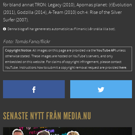
för bland annat
TRON: Legacy
(2010),
Apornas planet: (r)Evolution
(2011),
Godzilla
(2014),
A-Team
(2010) och
4: Rise of the Silver
Surfer
(2007).
Denna biografi har genererats automatiskt av Filmanic (vår snälla lilla bot).
Foto: Tomás Fano/flickr
Copyright Notice:
YouTube API
All images on this page are provided via the
unless
otherwise stated. These images are hosted on YouTube's servers, and only
embedded on this website. For claims of copyright infringement, please contact
here
YouTube. Instructions how to submit a copyright removal request are provided
.
SENASTE NYTT FRÅN MEDIA.NU