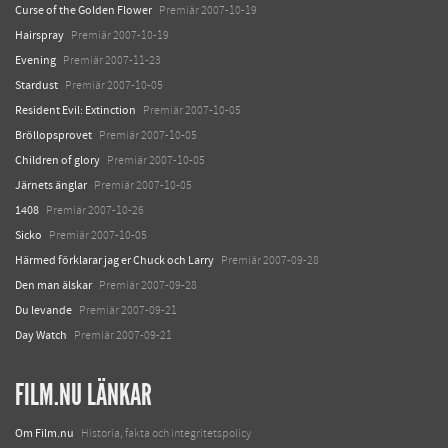
Curse of the Golden Flower
Premiär 2007-10-19
Hairspray
Premiär 2007-10-19
Evening
Premiär 2007-11-23
Stardust
Premiär 2007-10-05
Resident Evil: Extinction
Premiär 2007-10-05
Bröllopsprovet
Premiär 2007-10-05
Children of glory
Premiär 2007-10-05
Järnets änglar
Premiär 2007-10-05
1408
Premiär 2007-10-26
Sicko
Premiär 2007-10-05
Härmed förklarar jag er Chuck och Larry
Premiär 2007-09-28
Den man älskar
Premiär 2007-09-28
Du levande
Premiär 2007-09-21
Day Watch
Premiär 2007-09-21
FILM.NU LÄNKAR
Om Film.nu
Historia, fakta och integritetspolicy