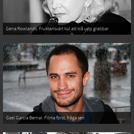
Gena Rowlands: Fruktansvärt kul att klå upp grabbar
Gael García Bernal: Filma först, fråga sen