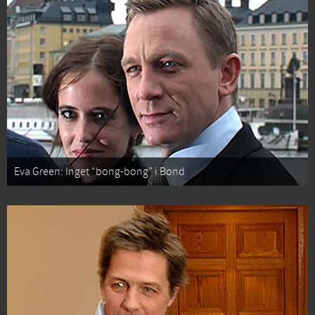
Eva Green: Inget “bong-bong” i Bond