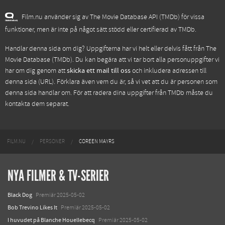
Film.nu använder sig av The Movie Database API (TMDb) för vissa
funktioner, men är inte på något sätt stödd eller certifierad av TMDb.
Handlar denna sida om dig? Uppgifterna har vi helt eller delvis fått från
The
Movie Database (TMDb)
. Du kan begära att vi tar bort alla personuppgifter vi
har om dig genom att
skicka ett mail till oss
och inkludera adressen till
denna sida (URL). Förklara även vem du är, så vi vet att du är personen som
denna sida handlar om. För att radera dina uppgifter från TMDb måste du
kontakta dem separat.
FILM.NU
PERSONER
COREEN MAYRS
NYA FILMER & TV-SERIER
Black Dog
Premiär 2025-05-02
Bob Trevino Likes It
Premiär 2025-05-02
I huvudet på Blanche Houellebecq
Premiär 2025-05-02