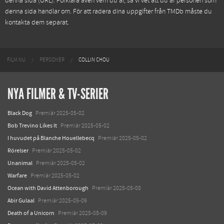
denna sida (URL). Förklara även vem du är, så vi vet att du är personen som
denna sida handlar om. För att radera dina uppgifter från TMDb måste du
kontakta dem separat.
FILM.NU
PERSONER
COLLIN CHOU
NYA FILMER & TV-SERIER
Black Dog
Premiär 2025-05-02
Bob Trevino Likes It
Premiär 2025-05-02
I huvudet på Blanche Houellebecq
Premiär 2025-05-02
Rörelser
Premiär 2025-05-02
Unanimal
Premiär 2025-05-02
Warfare
Premiär 2025-05-02
Ocean with David Attenborough
Premiär 2025-05-08
Abir Gulaal
Premiär 2025-05-09
Death of a Unicorn
Premiär 2025-05-09