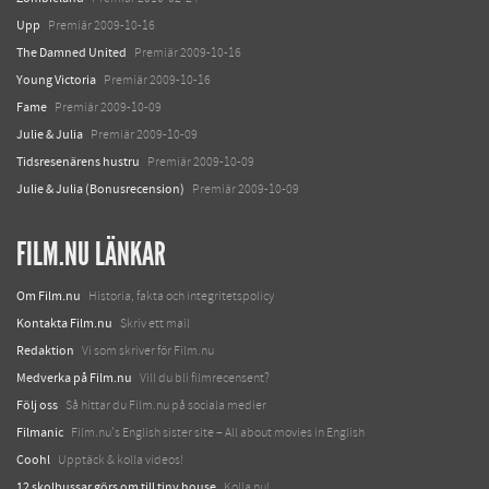
Upp
Premiär 2009-10-16
The Damned United
Premiär 2009-10-16
Young Victoria
Premiär 2009-10-16
Fame
Premiär 2009-10-09
Julie & Julia
Premiär 2009-10-09
Tidsresenärens hustru
Premiär 2009-10-09
Julie & Julia (Bonusrecension)
Premiär 2009-10-09
FILM.NU LÄNKAR
Om Film.nu
Historia, fakta och integritetspolicy
Kontakta Film.nu
Skriv ett mail
Redaktion
Vi som skriver för Film.nu
Medverka på Film.nu
Vill du bli filmrecensent?
Följ oss
Så hittar du Film.nu på sociala medier
Filmanic
Film.nu's English sister site – All about movies in English
Coohl
Upptäck & kolla videos!
12 skolbussar görs om till tiny house
Kolla nu!