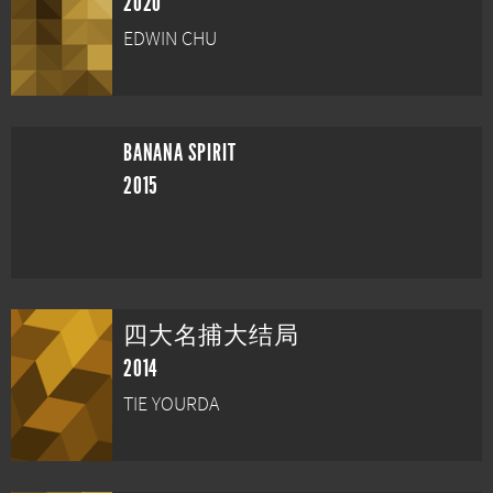
2020
EDWIN CHU
BANANA SPIRIT
2015
四大名捕大结局
2014
TIE YOURDA