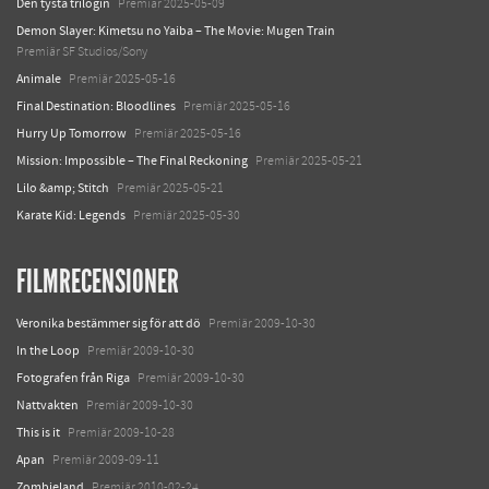
Den tysta trilogin
Premiär 2025-05-09
Demon Slayer: Kimetsu no Yaiba – The Movie: Mugen Train
Premiär SF Studios/Sony
Animale
Premiär 2025-05-16
Final Destination: Bloodlines
Premiär 2025-05-16
Hurry Up Tomorrow
Premiär 2025-05-16
Mission: Impossible – The Final Reckoning
Premiär 2025-05-21
Lilo &amp; Stitch
Premiär 2025-05-21
Karate Kid: Legends
Premiär 2025-05-30
FILMRECENSIONER
Veronika bestämmer sig för att dö
Premiär 2009-10-30
In the Loop
Premiär 2009-10-30
Fotografen från Riga
Premiär 2009-10-30
Nattvakten
Premiär 2009-10-30
This is it
Premiär 2009-10-28
Apan
Premiär 2009-09-11
Zombieland
Premiär 2010-02-24