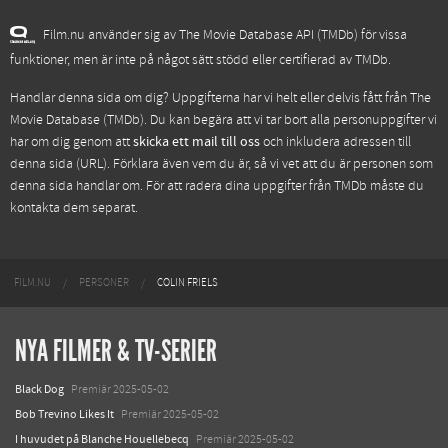
Film.nu använder sig av The Movie Database API (TMDb) för vissa
funktioner, men är inte på något sätt stödd eller certifierad av TMDb.
Handlar denna sida om dig? Uppgifterna har vi helt eller delvis fått från
The
Movie Database (TMDb)
. Du kan begära att vi tar bort alla personuppgifter vi
har om dig genom att
skicka ett mail till oss
och inkludera adressen till
denna sida (URL). Förklara även vem du är, så vi vet att du är personen som
denna sida handlar om. För att radera dina uppgifter från TMDb måste du
kontakta dem separat.
FILM.NU
PERSONER
COLIN FRIELS
NYA FILMER & TV-SERIER
Black Dog
Premiär 2025-05-02
Bob Trevino Likes It
Premiär 2025-05-02
I huvudet på Blanche Houellebecq
Premiär 2025-05-02