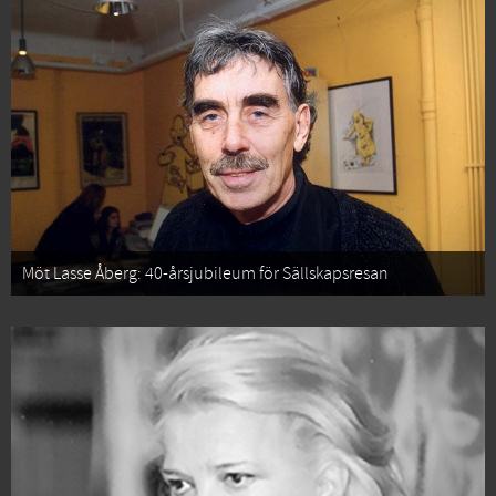
Möt Lasse Åberg: 40-årsjubileum för Sällskapsresan