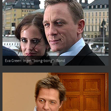
Eva Green: Inget “bong-bong” i Bond