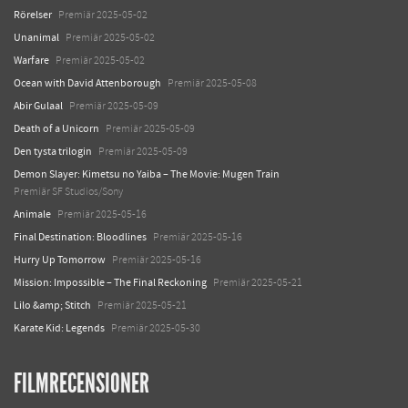
Rörelser
Premiär 2025-05-02
Unanimal
Premiär 2025-05-02
Warfare
Premiär 2025-05-02
Ocean with David Attenborough
Premiär 2025-05-08
Abir Gulaal
Premiär 2025-05-09
Death of a Unicorn
Premiär 2025-05-09
Den tysta trilogin
Premiär 2025-05-09
Demon Slayer: Kimetsu no Yaiba – The Movie: Mugen Train
Premiär SF Studios/Sony
Animale
Premiär 2025-05-16
Final Destination: Bloodlines
Premiär 2025-05-16
Hurry Up Tomorrow
Premiär 2025-05-16
Mission: Impossible – The Final Reckoning
Premiär 2025-05-21
Lilo &amp; Stitch
Premiär 2025-05-21
Karate Kid: Legends
Premiär 2025-05-30
FILMRECENSIONER