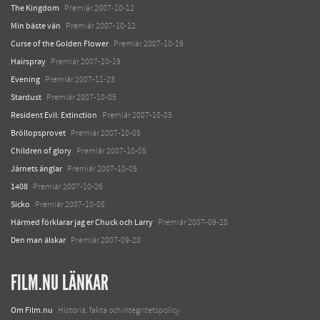
The Kingdom
Premiär 2007-10-12
Min bäste vän
Premiär 2007-10-12
Curse of the Golden Flower
Premiär 2007-10-19
Hairspray
Premiär 2007-10-19
Evening
Premiär 2007-11-23
Stardust
Premiär 2007-10-05
Resident Evil: Extinction
Premiär 2007-10-05
Bröllopsprovet
Premiär 2007-10-05
Children of glory
Premiär 2007-10-05
Järnets änglar
Premiär 2007-10-05
1408
Premiär 2007-10-26
Sicko
Premiär 2007-10-05
Härmed förklarar jag er Chuck och Larry
Premiär 2007-09-28
Den man älskar
Premiär 2007-09-28
FILM.NU LÄNKAR
Om Film.nu
Historia, fakta och integritetspolicy