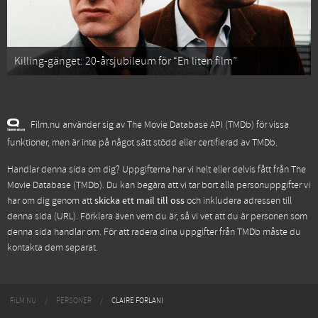
Killing-gänget: 20-årsjubileum för “En liten film”
Film.nu använder sig av The Movie Database API (TMDb) för vissa
funktioner, men är inte på något sätt stödd eller certifierad av TMDb.
Handlar denna sida om dig? Uppgifterna har vi helt eller delvis fått från
The
Movie Database (TMDb)
. Du kan begära att vi tar bort alla personuppgifter vi
har om dig genom att
skicka ett mail till oss
och inkludera adressen till
denna sida (URL). Förklara även vem du är, så vi vet att du är personen som
denna sida handlar om. För att radera dina uppgifter från TMDb måste du
kontakta dem separat.
FILM.NU
PERSONER
CLAIRE FORLANI