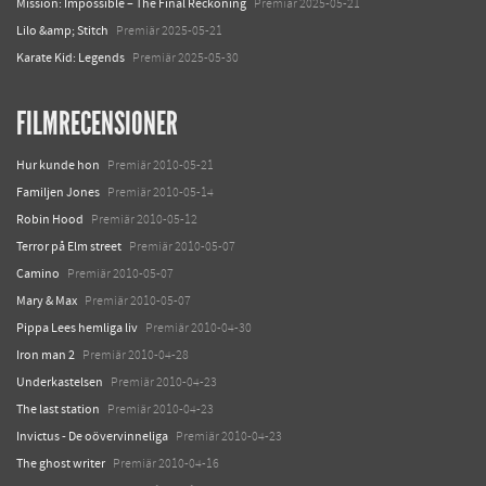
Mission: Impossible – The Final Reckoning
Premiär 2025-05-21
Lilo &amp; Stitch
Premiär 2025-05-21
Karate Kid: Legends
Premiär 2025-05-30
FILMRECENSIONER
Hur kunde hon
Premiär 2010-05-21
Familjen Jones
Premiär 2010-05-14
Robin Hood
Premiär 2010-05-12
Terror på Elm street
Premiär 2010-05-07
Camino
Premiär 2010-05-07
Mary & Max
Premiär 2010-05-07
Pippa Lees hemliga liv
Premiär 2010-04-30
Iron man 2
Premiär 2010-04-28
Underkastelsen
Premiär 2010-04-23
The last station
Premiär 2010-04-23
Invictus - De oövervinneliga
Premiär 2010-04-23
The ghost writer
Premiär 2010-04-16