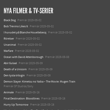
NYA FILMER & TV-SERIER
Black Dog
Premiär 2025-05-02
Bob Trevino Likes It
Premiär 2025-05-02
I huvudet på Blanche Houellebecq
Premiär 2025-05-02
Rörelser
Premiär 2025-05-02
Unanimal
Premiär 2025-05-02
Warfare
Premiär 2025-05-02
Ocean with David Attenborough
Premiär 2025-05-08
Abir Gulaal
Premiär 2025-05-09
Death of a Unicorn
Premiär 2025-05-09
Den tysta trilogin
Premiär 2025-05-09
Demon Slayer: Kimetsu no Yaiba – The Movie: Mugen Train
Premiär SF Studios/Sony
Animale
Premiär 2025-05-16
Final Destination: Bloodlines
Premiär 2025-05-16
Hurry Up Tomorrow
Premiär 2025-05-16