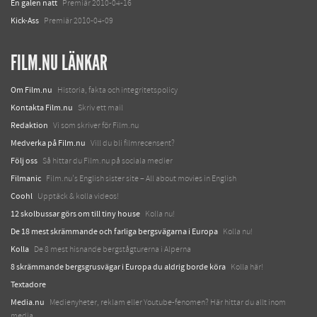
En galen natt
Premiär 2010-04-16
Kick-Ass
Premiär 2010-04-09
FILM.NU LÄNKAR
Om Film.nu
Historia, fakta och integritetspolicy
Kontakta Film.nu
Skriv ett mail
Redaktion
Vi som skriver för Film.nu
Medverka på Film.nu
Vill du bli filmrecensent?
Följ oss
Så hittar du Film.nu på sociala medier
Filmanic
Film.nu's English sister site – All about movies in English
Coohl
Upptäck & kolla videos!
12 skolbussar görs om till tiny house
Kolla nu!
De 18 mest skrämmande och farliga bergsvägarna i Europa
Kolla nu!
Kolla
De 8 mest hisnande bergstågturerna i Alperna
8 skrämmande bergsgrusvägar i Europa du aldrig borde köra
Kolla här!
Textadore
Media.nu
Medienyheter, reklam eller Youtube-fenomen? Här hittar du allt inom
media