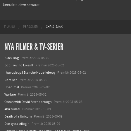
kontakta dem separat.
FILM.NU
PERSONER
CHRIS ISAAK
NYA FILMER & TV-SERIER
Black Dog
Premiär 2025-05-02
Bob Trevino Likes It
Premiär 2025-05-02
I huvudet på Blanche Houellebecq
Premiär 2025-05-02
Rörelser
Premiär 2025-05-02
Unanimal
Premiär 2025-05-02
Warfare
Premiär 2025-05-02
Ocean with David Attenborough
Premiär 2025-05-08
Abir Gulaal
Premiär 2025-05-09
Death of a Unicorn
Premiär 2025-05-09
Den tysta trilogin
Premiär 2025-05-09