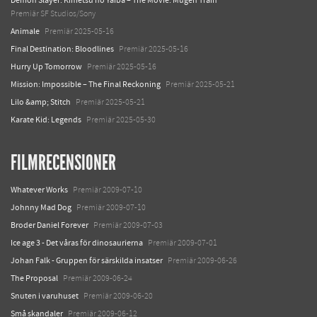
Demon Slayer: Kimetsu no Yaiba – The Movie: Mugen Train
Premiär SF Studios/Sony
Animale
Premiär 2025-05-16
Final Destination: Bloodlines
Premiär 2025-05-16
Hurry Up Tomorrow
Premiär 2025-05-16
Mission: Impossible – The Final Reckoning
Premiär 2025-05-21
Lilo &amp; Stitch
Premiär 2025-05-21
Karate Kid: Legends
Premiär 2025-05-30
FILMRECENSIONER
Whatever Works
Premiär 2009-07-10
Johnny Mad Dog
Premiär 2009-07-10
Broder Daniel Forever
Premiär 2009-07-03
Ice age 3 - Det våras för dinosaurierna
Premiär 2009-07-01
Johan Falk - Gruppen för särskilda insatser
Premiär 2009-06-26
The Proposal
Premiär 2009-06-24
Snuten i varuhuset
Premiär 2009-06-20
Små skandaler
Premiär 2009-06-12