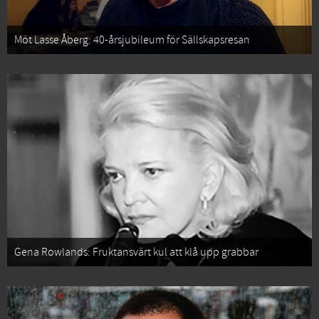
Möt Lasse Åberg: 40-årsjubileum för Sällskapsresan
Gena Rowlands: Fruktansvärt kul att klå upp grabbar