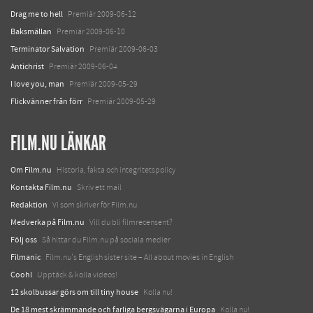
Drag me to hell
Premiär 2009-06-12
Baksmällan
Premiär 2009-06-10
Terminator Salvation
Premiär 2009-06-03
Antichrist
Premiär 2009-06-04
I love you, man
Premiär 2009-05-29
Flickvänner från förr
Premiär 2009-05-29
FILM.NU LÄNKAR
Om Film.nu
Historia, fakta och integritetspolicy
Kontakta Film.nu
Skriv ett mail
Redaktion
Vi som skriver för Film.nu
Medverka på Film.nu
Vill du bli filmrecensent?
Följ oss
Så hittar du Film.nu på sociala medier
Filmanic
Film.nu's English sister site – All about movies in English
Coohl
Upptäck & kolla videos!
12 skolbussar görs om till tiny house
Kolla nu!
De 18 mest skrämmande och farliga bergsvägarna i Europa
Kolla nu!