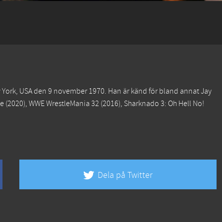
ew York, USA den 9 november 1970. Han är känd för bland annat
Jay
te
(2020),
WWE WrestleMania 32
(2016),
Sharknado 3: Oh Hell No!
Dela på Twitter