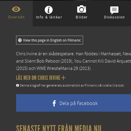
Översikt
Info & länkar
Bilder
Diskussion
View this page in English on Filmanic
Chris Irvine är en skådespelare. Han föddes i Manhasset, N
and Silent Bob Reboot
(2019),
You Cannot Kill David Arquet
(2015) och
WWE WrestleMania 29
(2013).
LÄS MER OM CHRIS IRVINE
Denna biografi har genererats automatiskt av Filmanic (vår snälla lilla bot).
Dela på Facebook
SENASTE NYTT FRÅN MEDIA.NU