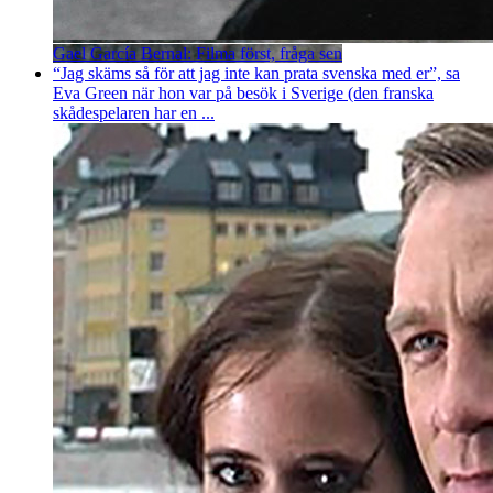
Gael García Bernal: Filma först, fråga sen
“Jag skäms så för att jag inte kan prata svenska med er”, sa
Eva Green när hon var på besök i Sverige (den franska
skådespelaren har en ...