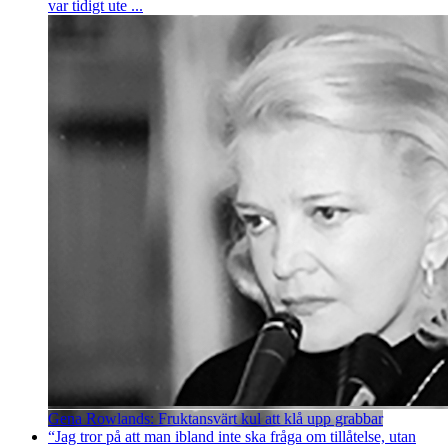
var tidigt ute ...
Gena Rowlands: Fruktansvärt kul att klå upp grabbar
“Jag tror på att man ibland inte ska fråga om tillåtelse, utan