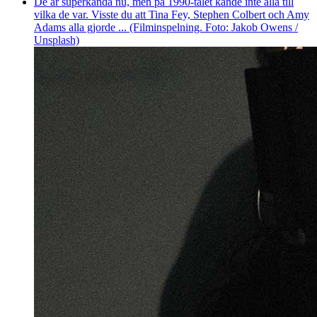
De är superkända nu, men på 1990-talet kände inte alla till
vilka de var. Visste du att Tina Fey, Stephen Colbert och Amy
Adams alla gjorde ... (Filminspelning. Foto: Jakob Owens /
Unsplash)