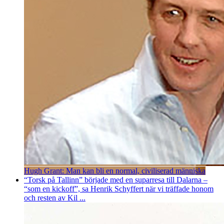
Hugh Grant: Man kan bli en normal, civiliserad människa
“Torsk på Tallinn” började med en suparresa till Dalarna –
“som en kickoff”, sa Henrik Schyffert när vi träffade honom
och resten av Kil ...