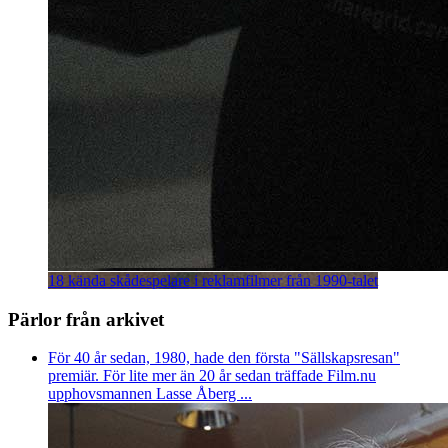
18 kända skådespelare i reklamfilmer från 1990-talet
Pärlor från arkivet
För 40 år sedan, 1980, hade den första "Sällskapsresan"
premiär. För lite mer än 20 år sedan träffade Film.nu
upphovsmannen Lasse Åberg ...