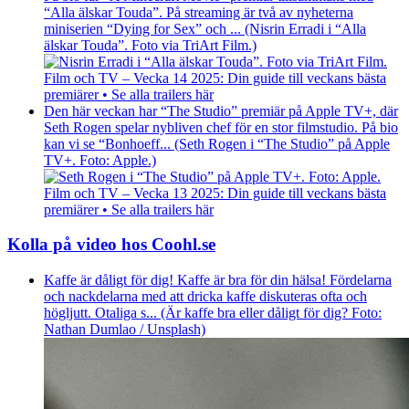
“Alla älskar Touda”. På streaming är två av nyheterna
miniserien “Dying for Sex” och ... (Nisrin Erradi i “Alla
älskar Touda”. Foto via TriArt Film.)
Film och TV – Vecka 14 2025: Din guide till veckans bästa
premiärer • Se alla trailers här
Den här veckan har “The Studio” premiär på Apple TV+, där
Seth Rogen spelar nybliven chef för en stor filmstudio. På bio
kan vi se “Bonhoeff... (Seth Rogen i “The Studio” på Apple
TV+. Foto: Apple.)
Film och TV – Vecka 13 2025: Din guide till veckans bästa
premiärer • Se alla trailers här
Kolla på video hos Coohl.se
Kaffe är dåligt för dig! Kaffe är bra för din hälsa! Fördelarna
och nackdelarna med att dricka kaffe diskuteras ofta och
högljutt. Otaliga s... (Är kaffe bra eller dåligt för dig? Foto:
Nathan Dumlao / Unsplash)