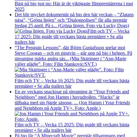
Bäst på bio just nu: Här är de viktigaste filmpremiärerna i maj
2025
Det blir mycket dokumentär på bio den här veckan – “Zlatans
näsa”, “Gröna linjen” och “Dialogpolisen” får alla premiär
fredag 25 april. På s... (Gröna linjen. Foto via Lucky Dogs)
Film och TV – Vecka
17 2025: Din guide till veckans bästa premiärer • Se alla
trailers här
“The Penguin Lessons”, där Björn Gustafsson spelar mot
Steve Coogan – och en pingvin – går upp på bio i helgen. På
streaming märks andra säs... (Mia Skäringer i “Ann-Marie
väljer glädje”. Foto: Filip Stankovic/SVT.)
Film och TV – Vecka 16 2025: Din guide till veckans bästa
premiärer • Se alla trailers här
En av veckans snackisar på streaming är “Your Friends and
Neighbors” med Jon Hamm i huvudrollen. “Hacks” är
tillbaka med sin fjärde säsong, ... (Jon Hamm i Your Friends
and Neighbors på Apple TV+. Foto: Apple.)
Film och TV – Vecka 15 2025: Din guide till veckans bästa
premiärer • Se alla trailers här
På bio får “A Minecraft Movie” premiär tillsammans med