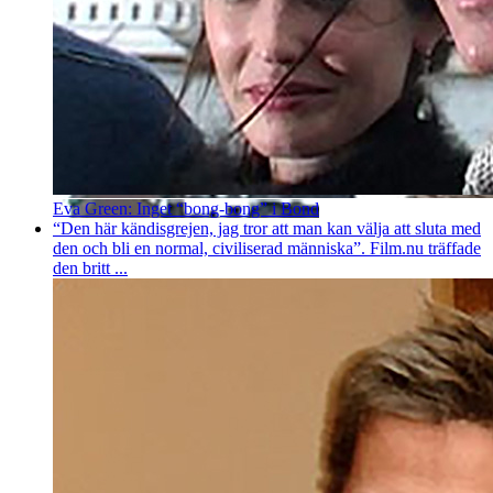
Eva Green: Inget “bong-bong” i Bond
“Den här kändisgrejen, jag tror att man kan välja att sluta med
den och bli en normal, civiliserad människa”. Film.nu träffade
den britt ...