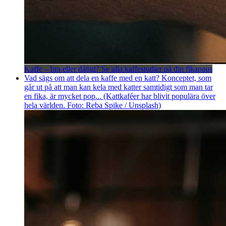
Kaffe – bra eller dåligt? Se alla kaffestudier på din fikapaus
Vad sägs om att dela en kaffe med en katt? Konceptet, som
går ut på att man kan kela med katter samtidigt som man tar
en fika, är mycket pop... (Kattkaféer har blivit populära över
hela världen. Foto: Reba Spike / Unsplash)