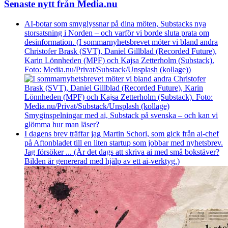
Senaste nytt från Media.nu
AI-botar som smyglyssnar på dina möten, Substacks nya
storsatsning i Norden – och varför vi borde sluta prata om
desinformation. (I sommarnyhetsbrevet möter vi bland andra
Christofer Brask (SVT), Daniel Gillblad (Recorded Future),
Karin Lönnheden (MPF) och Kajsa Zetterholm (Substack).
Foto: Media.nu/Privat/Substack/Unsplash (kollage))
Smyginspelningar med ai, Substack på svenska – och kan vi
glömma hur man läser?
I dagens brev träffar jag Martin Schori, som gick från ai-chef
på Aftonbladet till en liten startup som jobbar med nyhetsbrev.
Jag försöker ... (Är det dags att skriva ai med små bokstäver?
Bilden är genererad med hjälp av ett ai-verktyg.)