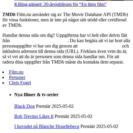
Killing-gänget: 20-årsjubileum för “En liten film”
TMDb
Film.nu använder sig av The Movie Database API (TMDb)
för vissa funktioner, men är inte på något sätt stödd eller certifierad
av TMDb.
Handlar denna sida om dig? Uppgifterna har vi helt eller delvis fått
från
The Movie Database (TMDb)
. Du kan begära att vi tar bort alla
personuppgifter vi har om dig genom att
skicka ett mail till oss
och
inkludera adressen till denna sida (URL). Förklara även vem du är,
så vi vet att du är personen som denna sida handlar om. För att
radera dina uppgifter från TMDb måste du kontakta dem separat.
Film.nu
Personer
Chris Fogel
Nya filmer & tv-serier
Black Dog
Premiär 2025-05-02
Bob Trevino Likes It
Premiär 2025-05-02
I huvudet på Blanche Houellebecq
Premiär 2025-05-02