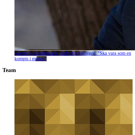
Martin Schori lämnade bladet för inkorgen: ”Ska vara som en
kompis i mejlen”
Team