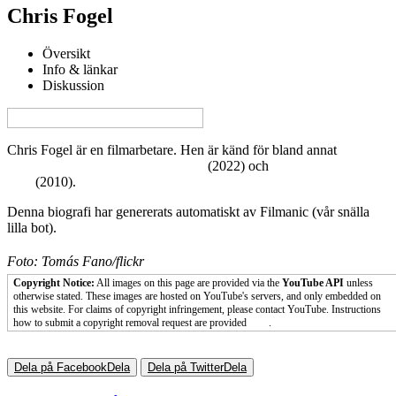
Chris Fogel
Översikt
Info & länkar
Diskussion
View this page in English on Filmanic
Chris Fogel är en filmarbetare. Hen är känd för bland annat
Snobben presenterar: Gullans skola
(2022) och
You Don't Know
Jack
(2010).
Denna biografi har genererats automatiskt av Filmanic (vår snälla
lilla bot).
Foto: Tomás Fano/flickr
Copyright Notice:
All images on this page are provided via the
YouTube API
unless
otherwise stated. These images are hosted on YouTube's servers, and only embedded on
this website. For claims of copyright infringement, please contact YouTube. Instructions
how to submit a copyright removal request are provided
here
.
Dela på Facebook
Dela
Dela på Twitter
Dela