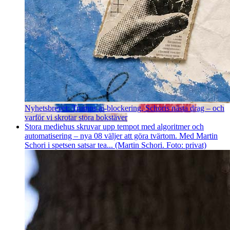
Nyhetsbrevet: Trumps ai-blockering, Schoris nästa drag – och
varför vi skrotar stora bokstäver
Stora mediehus skruvar upp tempot med algoritmer och
automatisering – nya 08 väljer att göra tvärtom. Med Martin
Schori i spetsen satsar tea... (Martin Schori. Foto: privat)