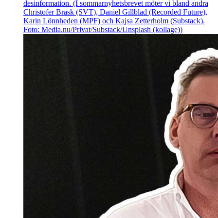
desinformation. (I sommarnyhetsbrevet möter vi bland andra
Christofer Brask (SVT), Daniel Gillblad (Recorded Future),
Karin Lönnheden (MPF) och Kajsa Zetterholm (Substack).
Foto: Media.nu/Privat/Substack/Unsplash (kollage))