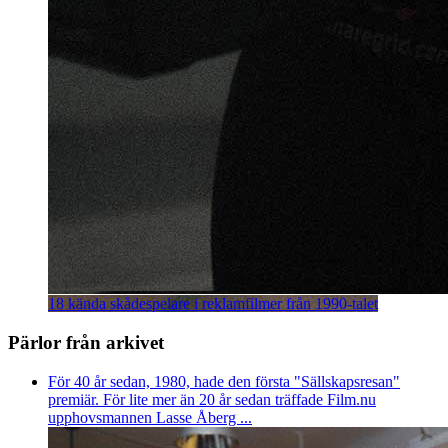
18 kända skådespelare i reklamfilmer från 1990-talet
Pärlor från arkivet
För 40 år sedan, 1980, hade den första "Sällskapsresan"
premiär. För lite mer än 20 år sedan träffade Film.nu
upphovsmannen Lasse Åberg ...