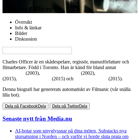
Charles Officer
Översikt
Info & länkar
Bilder
Diskussion
View this page in English on Filmanic
Charles Officer är en skådespelare, regissör, manusförfattare och
filmarbetare. Född i Toronto. Han är känd för bland annat
Urda/Bone
(2003),
American Psycho 2
(2002),
Born to Be Blue
(2015),
Born to Be Blue
(2015) och
Born to Be Blue
(2015).
Denna biografi har genererats automatiskt av Filmanic (vår snälla
lilla bot).
Dela på Facebook
Dela
Dela på Twitter
Dela
Senaste nytt från Media.nu
AI-botar som smyglyssnar på dina möten, Substacks nya
storsatsning i Norden – och varför vi borde sluta prata om