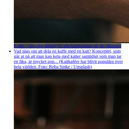
Kaffe – bra eller dåligt? Se alla kaffestudier på din fikapaus
Vad sägs om att dela en kaffe med en katt? Konceptet, som
går ut på att man kan kela med katter samtidigt som man tar
en fika, är mycket pop... (Kattkaféer har blivit populära över
hela världen. Foto: Reba Spike / Unsplash)