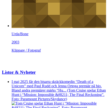
Urda/Bone
2003
Klippare / Fotograf
Listor & Nyheter
I maj 2025 får den bisarra skräckkomedin “Death of a
Unicorn” med Paul Rudd och Jenna Ortega premiär på bio.
Bland andra premiärer märks “Hu... (Tom Cruise spelar Ethan
Hunt i “Mission: Impossible &#8211; The Final Reckoning”.
Foto: Paramount Pictures/Skydance)