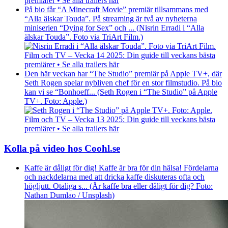
premiärer • Se alla trailers här
På bio får “A Minecraft Movie” premiär tillsammans med
“Alla älskar Touda”. På streaming är två av nyheterna
miniserien “Dying for Sex” och ... (Nisrin Erradi i “Alla
älskar Touda”. Foto via TriArt Film.)
Film och TV – Vecka 14 2025: Din guide till veckans bästa
premiärer • Se alla trailers här
Den här veckan har “The Studio” premiär på Apple TV+, där
Seth Rogen spelar nybliven chef för en stor filmstudio. På bio
kan vi se “Bonhoeff... (Seth Rogen i “The Studio” på Apple
TV+. Foto: Apple.)
Film och TV – Vecka 13 2025: Din guide till veckans bästa
premiärer • Se alla trailers här
Kolla på video hos Coohl.se
Kaffe är dåligt för dig! Kaffe är bra för din hälsa! Fördelarna
och nackdelarna med att dricka kaffe diskuteras ofta och
högljutt. Otaliga s... (Är kaffe bra eller dåligt för dig? Foto:
Nathan Dumlao / Unsplash)