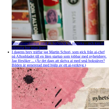
Smyginspelningar med ai, Substack på svenska – och kan vi
glömma hur man läser?
I dagens brev träffar jag Martin Schori, som gick från ai-chef
på Aftonbladet till en liten startup som jobbar med nyhetsbrev.
Jag försöker ... (Är det dags att skriva ai med små bokstäver?
Bilden är genererad med hjälp av ett ai-verktyg.)