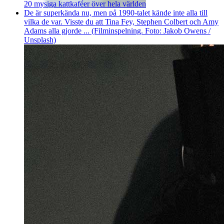
20 mysiga kattkaféer över hela världen
De är superkända nu, men på 1990-talet kände inte alla till
vilka de var. Visste du att Tina Fey, Stephen Colbert och Amy
Adams alla gjorde ... (Filminspelning. Foto: Jakob Owens /
Unsplash)