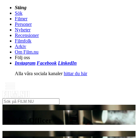
Stäng
Sök
Filmer
Personer
Nyheter
Recensioner
Filmfolk
Arkiv
Om Film.nu
Följ oss
Instagram
Facebook
LinkedIn
Alla våra sociala kanaler
hittar du här
Charles Officer