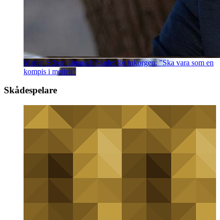
Martin Schori lämnade bladet för inkorgen: ”Ska vara som en
kompis i mejlen”
Skådespelare