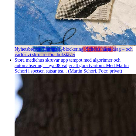
Nyhetsbrevet: Trumps ai-blockering, Schoris nästa drag – och
varför vi skrotar stora bokstäver
Stora mediehus skruvar upp tempot med algoritmer och
automatisering – nya 08 väljer att göra tvärtom. Med Martin
Schori i spetsen satsar tea... (Martin Schori. Foto: privat)