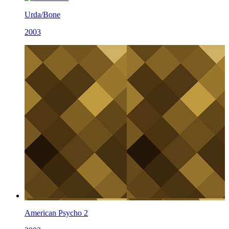
Urda/Bone
2003
American Psycho 2