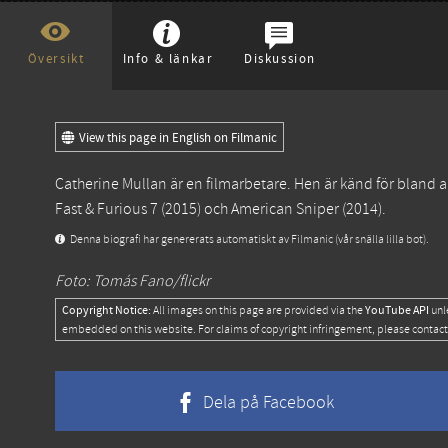
Översikt
Info & länkar
Diskussion
View this page in English on Filmanic
Catherine Mullan är en filmarbetare. Hen är känd för bland 
Fast & Furious 7
(2015) och
American Sniper
(2014).
Denna biografi har genererats automatiskt av Filmanic (vår snälla lilla bot).
Foto: Tomás Fano/flickr
Copyright Notice:
YouTube API
All images on this page are provided via the
unl
embedded on this website. For claims of copyright infringement, please contact
Dela på Facebook