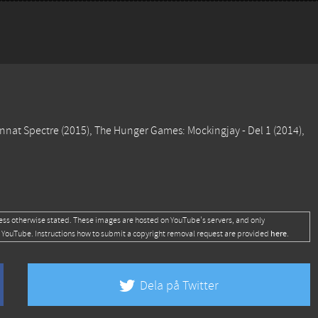
annat
Spectre
(2015),
The Hunger Games: Mockingjay - Del 1
(2014),
ess otherwise stated. These images are hosted on YouTube's servers, and only
here
 YouTube. Instructions how to submit a copyright removal request are provided
.
Dela på Twitter