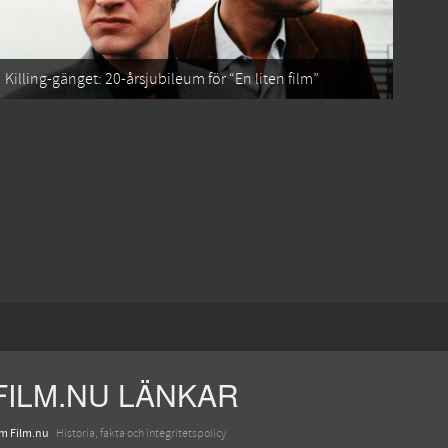
Killing-gänget: 20-årsjubileum för “En liten film”
FILM.NU LÄNKAR
m Film.nu
Historia, fakta och integritetspolicy