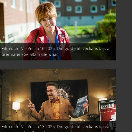
Film och TV – Vecka 16 2025: Din guide till veckans bästa
premiärer • Se alla trailers här
Film och TV – Vecka 13 2025: Din guide till veckans bästa