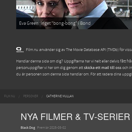
Eva Green: Inget “bong-bong” i Bond
Film.nu använder sig av The Movie Database API (TMDb) för vissa 
Handlar denna sida om dig? Uppgifterna har vi helt eller delvis fått fr
personuppgifter vi har om dig genom att
skicka ett mail till oss
och in
du är personen som denna sida handlar om. För att radera dina uppg
FILM.NU
PERSONER
CATHERINE MULLAN
NYA FILMER & TV-SERIER
Black Dog
Premiär 2025-05-02