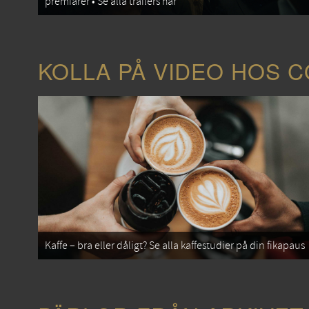
premiärer • Se alla trailers här
KOLLA PÅ VIDEO HOS 
Kaffe – bra eller dåligt? Se alla kaffestudier på din fikapaus