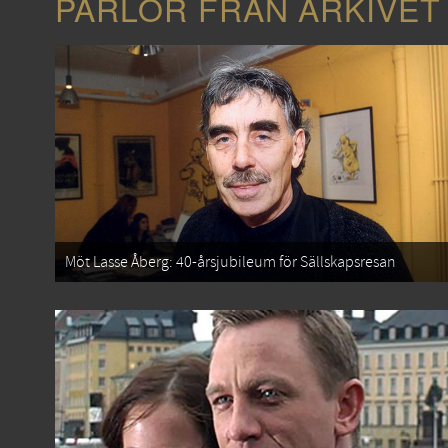
PÄRLOR FRÅN ARKIVET
Möt Lasse Åberg: 40-årsjubileum för Sällskapsresan