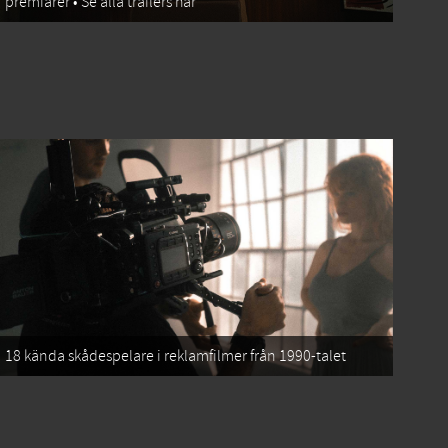
premiärer • Se alla trailers här
18 kända skådespelare i reklamfilmer från 1990-talet