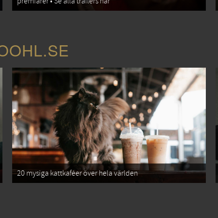
premiärer • Se alla trailers här
COOHL.SE
20 mysiga kattkaféer över hela världen