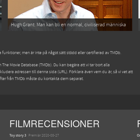
Hugh Grant: Man kan bli en normal, civiliserad människa
funktioner, men är inte på något sätt stödd eller certifierad av TMDb.
ån
The Movie Database (TMDb)
. Du kan begära att vi tar bort alla
kludera adressen till denna sida (URL). Förklara även vem du är, så vi vet att
ifter från TMDb måste du kontakta dem separat.
FILMRECENSIONER
Toy story 3
O
Premiär 2010-08-27