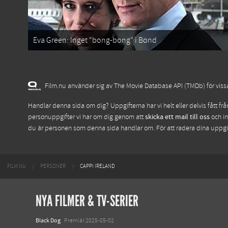
Eva Green: Inget “bong-bong” i Bond
Film.nu använder sig av The Movie Database API (TMDb) för vissa 
Handlar denna sida om dig? Uppgifterna har vi helt eller delvis fått fr
personuppgifter vi har om dig genom att
skicka ett mail till oss
och in
du är personen som denna sida handlar om. För att radera dina uppg
FILM.NU
PERSONER
CAPPI IRELAND
NYA FILMER & TV-SERIER
Black Dog
Premiär 2025-05-02