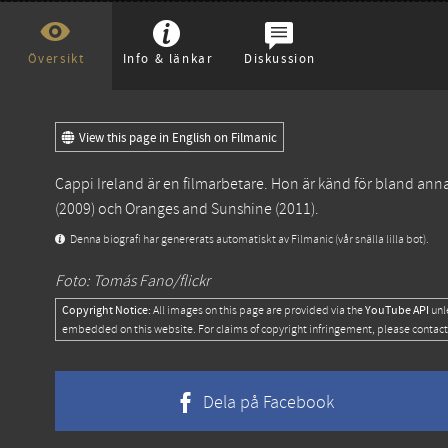
Översikt
Info & länkar
Diskussion
View this page in English on Filmanic
Cappi Ireland är en filmarbetare. Hon är känd för bland ann
(2009) och
Oranges and Sunshine
(2011).
Denna biografi har genererats automatiskt av Filmanic (vår snälla lilla bot).
Foto: Tomás Fano/flickr
Copyright Notice:
YouTube API
All images on this page are provided via the
unl
embedded on this website. For claims of copyright infringement, please contact
Dela på Facebook