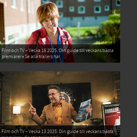
Film och TV – Vecka 16 2025: Din guide till veckans bästa
premiärer • Se alla trailers här
Film och TV – Vecka 13 2025: Din guide till veckans bästa