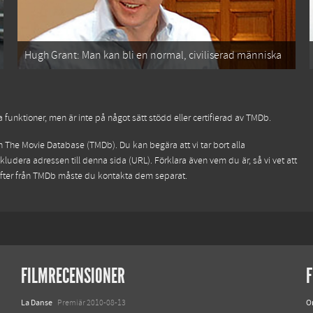
Hugh Grant: Man kan bli en normal, civiliserad människa
funktioner, men är inte på något sätt stödd eller certifierad av TMDb.
ån
The Movie Database (TMDb)
. Du kan begära att vi tar bort alla
kludera adressen till denna sida (URL). Förklara även vem du är, så vi vet att
ifter från TMDb måste du kontakta dem separat.
FILMRECENSIONER
F
La Danse
O
Premiär 2010-08-13