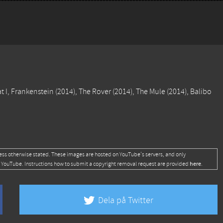
at
I, Frankenstein
(2014),
The Rover
(2014),
The Mule
(2014),
Balibo
ess otherwise stated. These images are hosted on YouTube's servers, and only
here
 YouTube. Instructions how to submit a copyright removal request are provided
.
Dela på Twitter