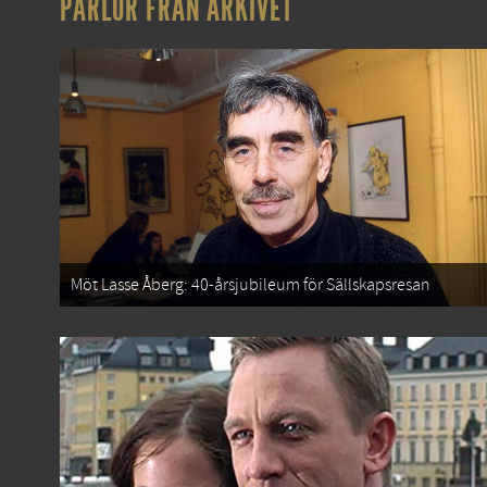
PÄRLOR FRÅN ARKIVET
Möt Lasse Åberg: 40-årsjubileum för Sällskapsresan