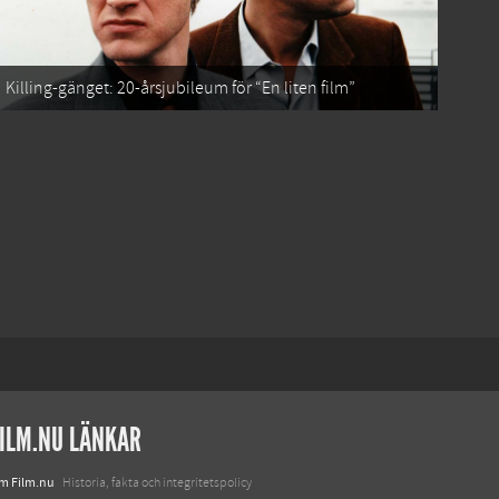
Killing-gänget: 20-årsjubileum för “En liten film”
ILM.NU LÄNKAR
m Film.nu
Historia, fakta och integritetspolicy