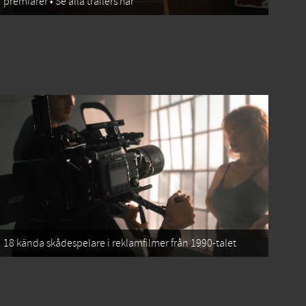
premiärer • Se alla trailers här
18 kända skådespelare i reklamfilmer från 1990-talet