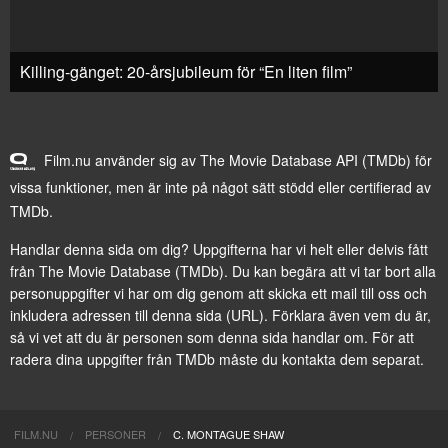
Killing-gänget: 20-årsjubileum för “En liten film”
Film.nu använder sig av The Movie Database API (TMDb) för
vissa funktioner, men är inte på något sätt stödd eller certifierad av
TMDb.
Handlar denna sida om dig? Uppgifterna har vi helt eller delvis fått
från
The Movie Database (TMDb)
. Du kan begära att vi tar bort alla
personuppgifter vi har om dig genom att
skicka ett mail till oss
och
inkludera adressen till denna sida (URL). Förklara även vem du är,
så vi vet att du är personen som denna sida handlar om. För att
radera dina uppgifter från TMDb måste du kontakta dem separat.
FILM.NU
PERSONER
C. MONTAGUE SHAW