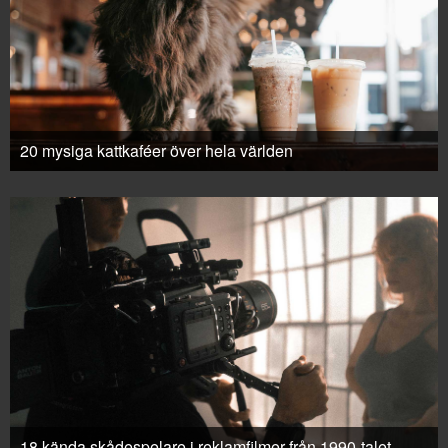
20 mysiga kattkaféer över hela världen
18 kända skådespelare i reklamfilmer från 1990-talet