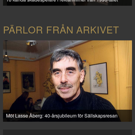
PÄRLOR FRÅN ARKIVET
Möt Lasse Åberg: 40-årsjubileum för Sällskapsresan