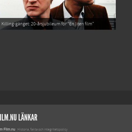
Killing-gänget: 20-årsjubileum för “En liten film”
ILM.NU LÄNKAR
m Film.nu
Historia, fakta och integritetspolicy