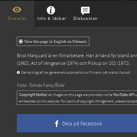
Översikt
Info & länkar
Diskussion
View this page in English on Filmanic
Brick Marquard är en filmarbetare. Han är känd för bland a
(1962),
Act of Vengeance
(1974) och
Pickup on 101
(1972).
Denna biografi har genererats automatiskt av Filmanic (vår snälla lilla bot).
Foto: Tomás Fano/flickr
Copyright Notice:
YouTube API
All images on this page are provided via the
u
embedded on this website. For claims of copyright infringement, please contact
Dela på Facebook