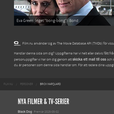
Eva Green: Inget “bong-bong” i Bond
Film.nu använder sig av The Movie Database API (TMDb) för vissa 
Handlar denna sida om dig? Uppgifterna har vi helt eller delvis fått fr
skicka ett mail till oss
personuppgifter vi har om dig genom att
och i
du är personen som denna sida handlar om. För att radera dina uppg
FILM.NU
PERSONER
BRICK MARQUARD
NYA FILMER & TV-SERIER
Black Dog
Premiär 2025-05-02