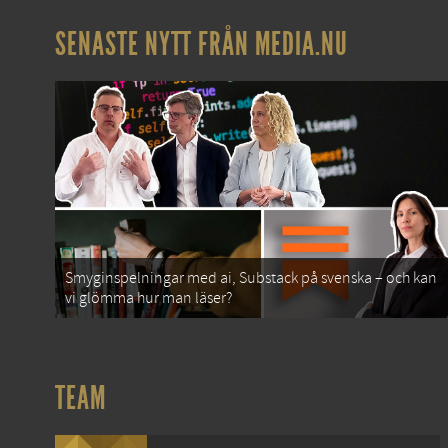
SENASTE NYTT FRÅN MEDIA.NU
Smyginspelningar med ai, Substack på svenska – och kan
vi glömma hur man läser?
TEAM