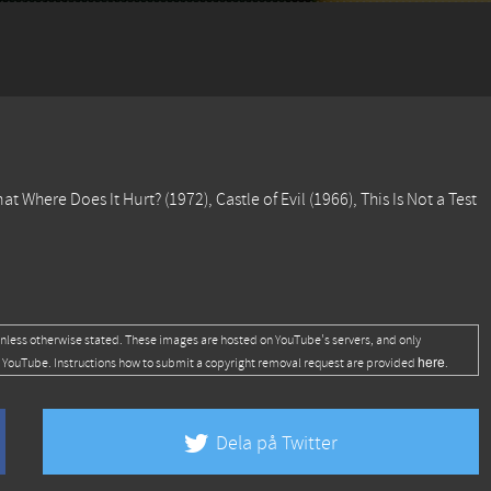
nnat
Where Does It Hurt?
(1972),
Castle of Evil
(1966),
This Is Not a Test
nless otherwise stated. These images are hosted on YouTube's servers, and only
here
 YouTube. Instructions how to submit a copyright removal request are provided
.
Dela på Twitter