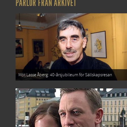
PÄRLOR FRÅN ARKIVET
Möt Lasse Åberg: 40-årsjubileum för Sällskapsresan