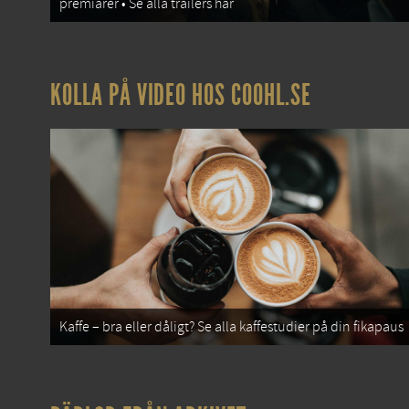
premiärer • Se alla trailers här
KOLLA PÅ VIDEO HOS COOHL.SE
Kaffe – bra eller dåligt? Se alla kaffestudier på din fikapaus