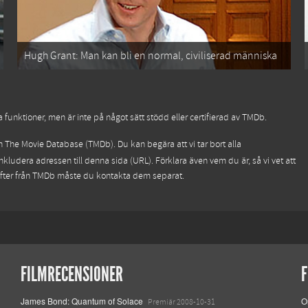
Hugh Grant: Man kan bli en normal, civiliserad människa
funktioner, men är inte på något sätt stödd eller certifierad av TMDb.
ån
The Movie Database (TMDb)
. Du kan begära att vi tar bort alla
nkludera adressen till denna sida (URL). Förklara även vem du är, så vi vet att
ifter från TMDb måste du kontakta dem separat.
FILMRECENSIONER
F
James Bond: Quantum of Solace
O
Premiär 2008-10-31