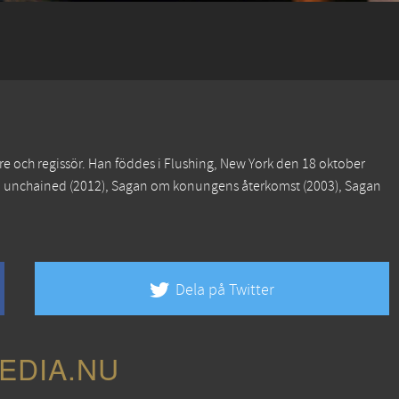
e och regissör. Han föddes i Flushing, New York den 18 oktober
 unchained
(2012),
Sagan om konungens återkomst
(2003),
Sagan
Dela på Twitter
EDIA.NU