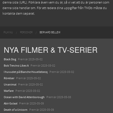
denna sida (URL). Förklara även vem du är, så vi vet att du är personen som
denna sida handlar om. För att radera dina uppgifter från TMDb måste du
kontakta dem separat.
FILM.NU
PERSONER
BERNARD BELLEW
NYA FILMER & TV-SERIER
Black Dog
Premiär 2025-05-02
Bob Trevino Likes It
Premiär 2025-05-02
I huvudet på Blanche Houellebecq
Premiär 2025-05-02
Rörelser
Premiär 2025-05-02
Unanimal
Premiär 2025-05-02
Warfare
Premiär 2025-05-02
Ocean with David Attenborough
Premiär 2025-05-08
Abir Gulaal
Premiär 2025-05-09
Death of a Unicorn
Premiär 2025-05-09