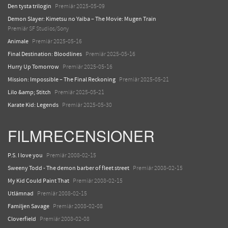
Den tysta trilogin
Premiär 2025-05-09
Demon Slayer: Kimetsu no Yaiba – The Movie: Mugen Train
Premiär SF Studios/Sony
Animale
Premiär 2025-05-16
Final Destination: Bloodlines
Premiär 2025-05-16
Hurry Up Tomorrow
Premiär 2025-05-16
Mission: Impossible – The Final Reckoning
Premiär 2025-05-21
Lilo &amp; Stitch
Premiär 2025-05-21
Karate Kid: Legends
Premiär 2025-05-30
FILMRECENSIONER
P.S. I love you
Premiär 2008-02-15
Sweeny Todd - The demon barber of fleet street
Premiär 2008-02-15
My Kid Could Paint That
Premiär 2008-02-15
Utlämnad
Premiär 2008-02-15
Familjen Savage
Premiär 2008-02-08
Cloverfield
Premiär 2008-02-08