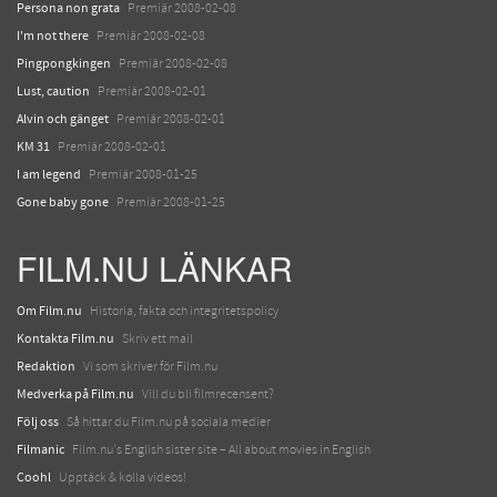
Persona non grata
Premiär 2008-02-08
I'm not there
Premiär 2008-02-08
Pingpongkingen
Premiär 2008-02-08
Lust, caution
Premiär 2008-02-01
Alvin och gänget
Premiär 2008-02-01
KM 31
Premiär 2008-02-01
I am legend
Premiär 2008-01-25
Gone baby gone
Premiär 2008-01-25
FILM.NU LÄNKAR
Om Film.nu
Historia, fakta och integritetspolicy
Kontakta Film.nu
Skriv ett mail
Redaktion
Vi som skriver för Film.nu
Medverka på Film.nu
Vill du bli filmrecensent?
Följ oss
Så hittar du Film.nu på sociala medier
Filmanic
Film.nu's English sister site – All about movies in English
Coohl
Upptäck & kolla videos!