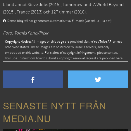
bland annat
Steve Jobs
(2015),
Tomorrowland: A World Beyond
(2015),
Trance
(2013) och
127 timmar
(2010).
Denna biografi har genererats automatiskt av Filmanic (vår snälla lilla bot).
Foto: Tomás Fano/flickr
Copyright Notice:
YouTube API
All images on this page are provided via the
unless
otherwise stated. These images are hosted on YouTube's servers, and only
embedded on this website. For claims of copyright infringement, please contact
here
YouTube. Instructions how to submit a copyright removal request are provided
.
SENASTE NYTT FRÅN
MEDIA.NU