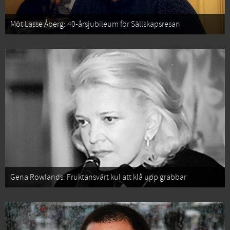
Möt Lasse Åberg: 40-årsjubileum för Sällskapsresan
Gena Rowlands: Fruktansvärt kul att klå upp grabbar