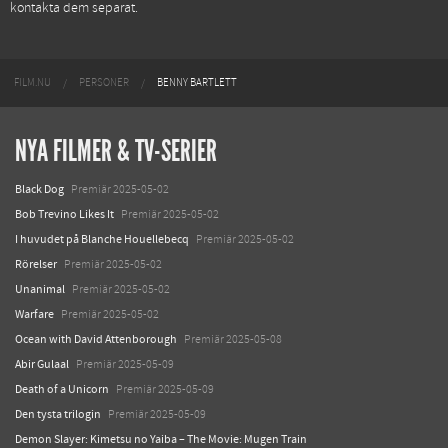
kontakta dem separat.
FILM.NU
PERSONER
BENNY BARTLETT
NYA FILMER & TV-SERIER
Black Dog
Premiär 2025-05-02
Bob Trevino Likes It
Premiär 2025-05-02
I huvudet på Blanche Houellebecq
Premiär 2025-05-02
Rörelser
Premiär 2025-05-02
Unanimal
Premiär 2025-05-02
Warfare
Premiär 2025-05-02
Ocean with David Attenborough
Premiär 2025-05-08
Abir Gulaal
Premiär 2025-05-09
Death of a Unicorn
Premiär 2025-05-09
Den tysta trilogin
Premiär 2025-05-09
Demon Slayer: Kimetsu no Yaiba – The Movie: Mugen Train