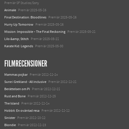
Premiär SF Studios/Sony
Animale
Premiär 2025-05-16
Final Destination: Bloodlines
Premiär 2025-05-16
Hurry Up Tomorrow
Premiär 2025-05-16
Mission: Impossible – The Final Reckoning
Premiär 2025-05-21
Lilo &amp; Stitch
Premiär 2025-05-21
Karate Kid: Legends
Premiär 2025-05-30
FILMRECENSIONER
Mammas pojkar
Premiär 2012-12-24
Sune i Grekland - All inclusive
Premiär 2012-12-21
Berättelsen om Pi
Premiär 2012-12-21
Rust and Bone
Premiär 2012-12-25
The Island
Premiär 2012-12-14
Hobbit: En oväntad resa
Premiär 2012-12-12
Sinister
Premiär 2012-10-12
Blondie
Premiär 2012-11-23