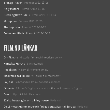
Bröllop i Italien
Premiär 2012-11-16
Holy Motors
Premiär 2012-11-16
Breaking Dawn - del 2
Premiär 2012-11-14
Möhippan
Premiär 2012-09-28
The Imposter
Premiär 2012-10-12
En bohem i Paris
Premiär 2012-10-26
FILM.NU LÄNKAR
Om Film.nu
Historia, fakta och integritetspolicy
Kontakta Film.nu
Skriv ett mail
Redaktion
Vi som skriver för Film.nu
Medverka på Film.nu
Vill du bli filmrecensent?
Följ oss
Så hittar du Film.nu på sociala medier
Filmanic
Film.nu's English sister site – All about movies in English
Coohl
Upptäck & kolla videos!
12 skolbussar görs om till tiny house
Kolla nu!
De 18 mest skrämmande och farliga bergsvägarna i Europa
Kolla nu!