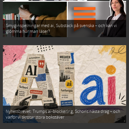
Smyginspelningar med ai, Substack på svenska – och kan vi
glömma hur man läser?
Nyhetsbrevet: Trumps ai-blockering, Schoris nästa drag – och
varför vi skrotar stora bokstäver