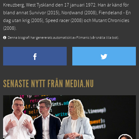
Kreuzberg, West Tyskland den 17 januari 1972. Han är känd för
bland annat
Survivor
(2015),
Nordwand
(2008),
Fiendeland - En
dag utan krig
(2005),
Speed racer
(2008) och
Mutant Chronicles
(2008).
Denna biografi har genererats automatiskt av Filmanic (vår snälla lilla bot).
SENASTE NYTT FRÅN MEDIA.NU