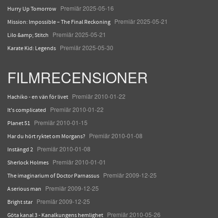
Premiär 2025-05-16
Hurry Up Tomorrow
Premiär 2025-05-21
Mission: Impossible – The Final Reckoning
Premiär 2025-05-21
Lilo &amp; Stitch
Premiär 2025-05-30
Karate Kid: Legends
FILMRECENSIONER
Premiär 2010-01-22
Hachiko - en vän för livet
Premiär 2010-01-22
It's complicated
Premiär 2010-01-15
Planet 51
Premiär 2010-01-08
Har du hört ryktet om Morgans?
Premiär 2010-01-08
Instängd 2
Premiär 2010-01-01
Sherlock Holmes
Premiär 2009-12-25
The imaginarium of Doctor Parnassus
Premiär 2009-12-25
A serious man
Premiär 2009-12-25
Bright star
Premiär 2010-05-26
Göta kanal 3 - Kanalkungens hemlighet