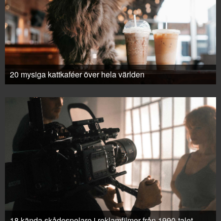
20 mysiga kattkaféer över hela världen
18 kända skådespelare i reklamfilmer från 1990-talet