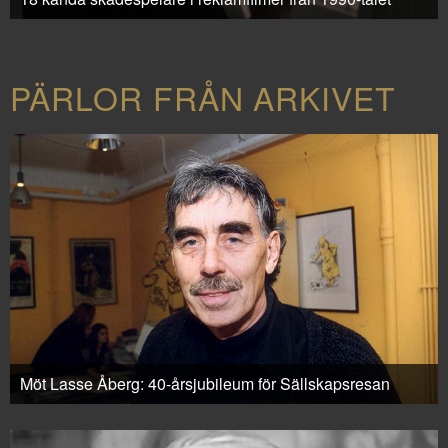
PÄRLOR FRÅN ARKIVET
Möt Lasse Åberg: 40-årsjubileum för Sällskapsresan