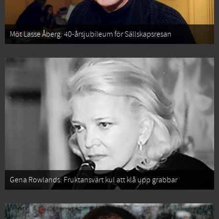
Möt Lasse Åberg: 40-årsjubileum för Sällskapsresan
Gena Rowlands: Fruktansvärt kul att klå upp grabbar