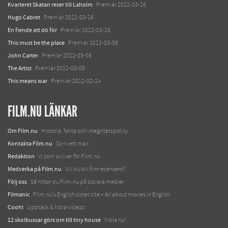
Kvarteret Skatan reser till Laholm
Premiär 2012-03-16
Hugo Cabret
Premiär 2012-03-16
En fiende att dö för
Premiär 2012-03-16
This must be the place
Premiär 2012-03-09
John Carter
Premiär 2012-03-09
The Artist
Premiär 2012-03-09
This means war
Premiär 2012-02-24
FILM.NU LÄNKAR
Om Film.nu
Historia, fakta och integritetspolicy
Kontakta Film.nu
Skriv ett mail
Redaktion
Vi som skriver för Film.nu
Medverka på Film.nu
Vill du bli filmrecensent?
Följ oss
Så hittar du Film.nu på sociala medier
Filmanic
Film.nu's English sister site – All about movies in English
Coohl
Upptäck & kolla videos!
12 skolbussar görs om till tiny house
Kolla nu!