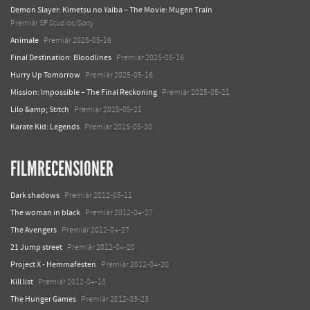
Demon Slayer: Kimetsu no Yaiba – The Movie: Mugen Train
Premiär SF Studios/Sony
Animale
Premiär 2025-05-16
Final Destination: Bloodlines
Premiär 2025-05-16
Hurry Up Tomorrow
Premiär 2025-05-16
Mission: Impossible – The Final Reckoning
Premiär 2025-05-21
Lilo &amp; Stitch
Premiär 2025-05-21
Karate Kid: Legends
Premiär 2025-05-30
FILMRECENSIONER
Dark shadows
Premiär 2012-05-11
The woman in black
Premiär 2012-04-27
The Avengers
Premiär 2012-04-27
21 Jump street
Premiär 2012-04-20
Project X - Hemmafesten
Premiär 2012-04-20
Kill list
Premiär 2012-04-18
The Hunger Games
Premiär 2012-03-23