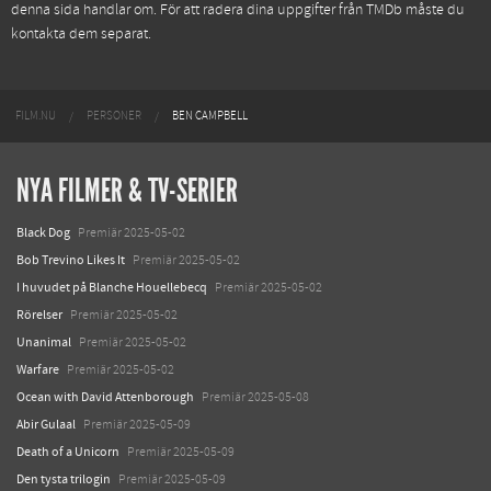
denna sida handlar om. För att radera dina uppgifter från TMDb måste du
kontakta dem separat.
FILM.NU
PERSONER
BEN CAMPBELL
NYA FILMER & TV-SERIER
Black Dog
Premiär 2025-05-02
Bob Trevino Likes It
Premiär 2025-05-02
I huvudet på Blanche Houellebecq
Premiär 2025-05-02
Rörelser
Premiär 2025-05-02
Unanimal
Premiär 2025-05-02
Warfare
Premiär 2025-05-02
Ocean with David Attenborough
Premiär 2025-05-08
Abir Gulaal
Premiär 2025-05-09
Death of a Unicorn
Premiär 2025-05-09
Den tysta trilogin
Premiär 2025-05-09