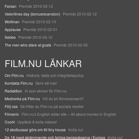
Farsan
Premiär 2010-02-12
Valentines day (bonusrecension)
Premiär 2010-02-12
Wolfman
Premiär 2010-02-10
Applause
Premiär 2010-02-01
Sebbe
Premiär 2010-03-12
The men who stare at goats
Premiär 2010-02-05
FILM.NU LÄNKAR
Om Film.nu
Historia, fakta och integritetspolicy
Kontakta Film.nu
Skriv ett mail
Redaktion
Vi som skriver för Film.nu
Medverka på Film.nu
Vill du bli filmrecensent?
Följ oss
Så hittar du Film.nu på sociala medier
Filmanic
Film.nu's English sister site – All about movies in English
Coohl
Upptäck & kolla videos!
12 skolbussar görs om till tiny house
Kolla nu!
De 18 mest skrämmande och farliga bergsvägarna i Europa
Kolla nu!