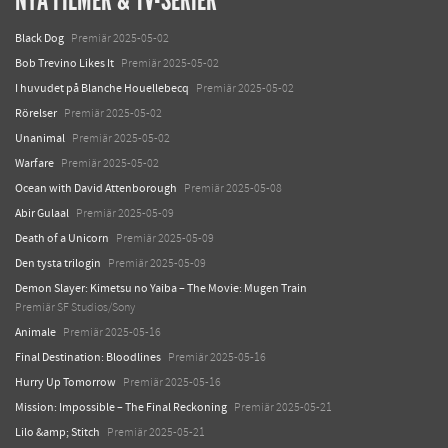
NYA FILMER & TV-SERIER
Black Dog
Premiär 2025-05-02
Bob Trevino Likes It
Premiär 2025-05-02
I huvudet på Blanche Houellebecq
Premiär 2025-05-02
Rörelser
Premiär 2025-05-02
Unanimal
Premiär 2025-05-02
Warfare
Premiär 2025-05-02
Ocean with David Attenborough
Premiär 2025-05-08
Abir Gulaal
Premiär 2025-05-09
Death of a Unicorn
Premiär 2025-05-09
Den tysta trilogin
Premiär 2025-05-09
Demon Slayer: Kimetsu no Yaiba – The Movie: Mugen Train
Premiär SF Studios/Sony
Animale
Premiär 2025-05-16
Final Destination: Bloodlines
Premiär 2025-05-16
Hurry Up Tomorrow
Premiär 2025-05-16
Mission: Impossible – The Final Reckoning
Premiär 2025-05-21
Lilo &amp; Stitch
Premiär 2025-05-21