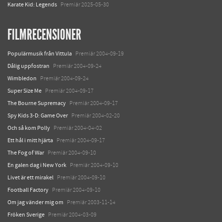
Karate Kid: Legends
Premiär 2025-05-30
FILMRECENSIONER
Populärmusik från Vittula
Premiär 2004-09-19
Dålig uppfostran
Premiär 2004-09-24
Wimbledon
Premiär 2004-09-24
Super Size Me
Premiär 2004-09-17
The Bourne Supremacy
Premiär 2004-09-17
Spy Kids 3-D: Game Over
Premiär 2004-02-20
Och så kom Polly
Premiär 2004-04-02
Ett hål i mitt hjärta
Premiär 2004-09-17
The Fog of War
Premiär 2004-09-10
En galen dag i New York
Premiär 2004-09-10
Livet är ett mirakel
Premiär 2004-09-10
Football Factory
Premiär 2004-09-10
Om jag vänder mig om
Premiär 2003-11-14
Fröken Sverige
Premiär 2004-03-09