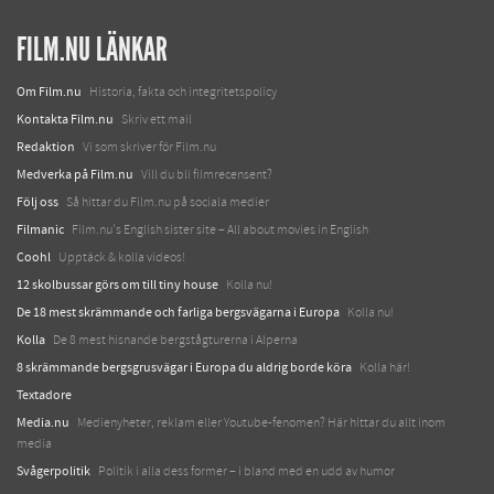
FILM.NU LÄNKAR
Om Film.nu
Historia, fakta och integritetspolicy
Kontakta Film.nu
Skriv ett mail
Redaktion
Vi som skriver för Film.nu
Medverka på Film.nu
Vill du bli filmrecensent?
Följ oss
Så hittar du Film.nu på sociala medier
Filmanic
Film.nu's English sister site – All about movies in English
Coohl
Upptäck & kolla videos!
12 skolbussar görs om till tiny house
Kolla nu!
De 18 mest skrämmande och farliga bergsvägarna i Europa
Kolla nu!
Kolla
De 8 mest hisnande bergstågturerna i Alperna
8 skrämmande bergsgrusvägar i Europa du aldrig borde köra
Kolla här!
Textadore
Media.nu
Medienyheter, reklam eller Youtube-fenomen? Här hittar du allt inom
media
Svågerpolitik
Politik i alla dess former – i bland med en udd av humor