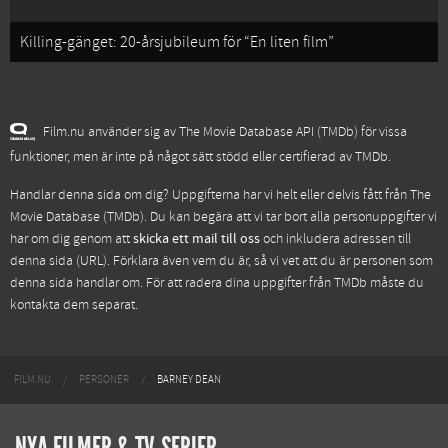
Killing-gänget: 20-årsjubileum för “En liten film”
Film.nu använder sig av The Movie Database API (TMDb) för vissa
funktioner, men är inte på något sätt stödd eller certifierad av TMDb.
Handlar denna sida om dig? Uppgifterna har vi helt eller delvis fått från
The
Movie Database (TMDb)
. Du kan begära att vi tar bort alla personuppgifter vi
har om dig genom att
skicka ett mail till oss
och inkludera adressen till
denna sida (URL). Förklara även vem du är, så vi vet att du är personen som
denna sida handlar om. För att radera dina uppgifter från TMDb måste du
kontakta dem separat.
FILM.NU
PERSONER
BARNEY DEAN