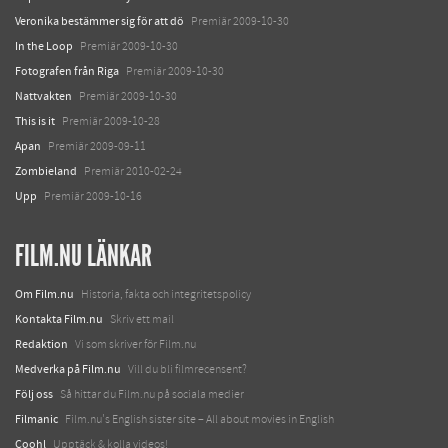
Veronika bestämmer sig för att dö
Premiär 2009-10-30
In the Loop
Premiär 2009-10-30
Fotografen från Riga
Premiär 2009-10-30
Nattvakten
Premiär 2009-10-30
This is it
Premiär 2009-10-28
Apan
Premiär 2009-09-11
Zombieland
Premiär 2010-02-24
Upp
Premiär 2009-10-16
FILM.NU LÄNKAR
Om Film.nu
Historia, fakta och integritetspolicy
Kontakta Film.nu
Skriv ett mail
Redaktion
Vi som skriver för Film.nu
Medverka på Film.nu
Vill du bli filmrecensent?
Följ oss
Så hittar du Film.nu på sociala medier
Filmanic
Film.nu's English sister site – All about movies in English
Coohl
Upptäck & kolla videos!