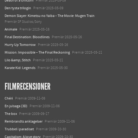
Death of a Unicorn
Premiär 2025-05-09
Den tysta trilogin
Premiär 2025-05-09
Demon Slayer: Kimetsu no Yaiba – The Movie: Mugen Train
Premiär SF Studios/Sony
Animale
Premiär 2025-05-16
Final Destination: Bloodlines
Premiär 2025-05-16
Hurry Up Tomorrow
Premiär 2025-05-16
Mission: Impossible – The Final Reckoning
Premiär 2025-05-21
Lilo &amp; Stitch
Premiär 2025-05-21
Karate Kid: Legends
Premiär 2025-05-30
FILMRECENSIONER
Chéri
Premiär 2009-11-06
En julsaga (3D)
Premiär 2009-11-06
The box
Premiär 2009-09-17
Rembrandts anklagelser
Premiär 2009-11-06
Trubbel i paradiset
Premiär 2009-10-30
Capitalism: A love story
Premiär 2009-10-30