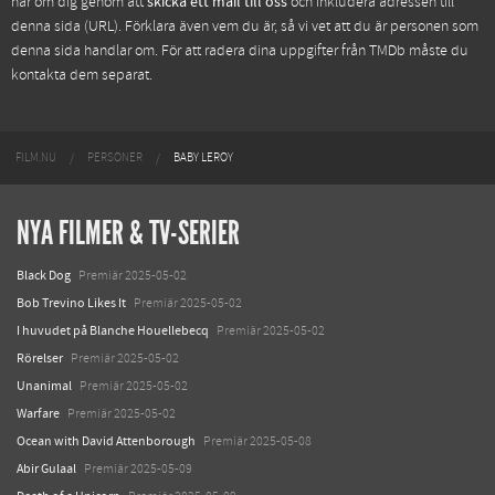
har om dig genom att
skicka ett mail till oss
och inkludera adressen till
denna sida (URL). Förklara även vem du är, så vi vet att du är personen som
denna sida handlar om. För att radera dina uppgifter från TMDb måste du
kontakta dem separat.
FILM.NU
PERSONER
BABY LEROY
NYA FILMER & TV-SERIER
Black Dog
Premiär 2025-05-02
Bob Trevino Likes It
Premiär 2025-05-02
I huvudet på Blanche Houellebecq
Premiär 2025-05-02
Rörelser
Premiär 2025-05-02
Unanimal
Premiär 2025-05-02
Warfare
Premiär 2025-05-02
Ocean with David Attenborough
Premiär 2025-05-08
Abir Gulaal
Premiär 2025-05-09