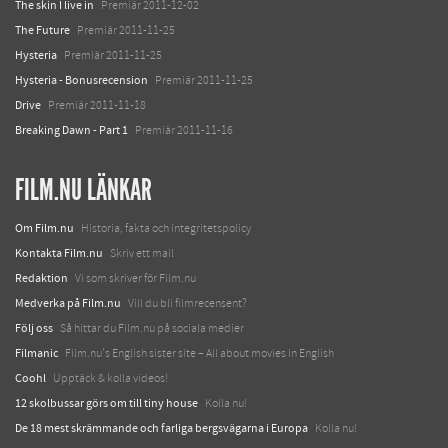
The skin I live in
Premiär 2011-12-02
The Future
Premiär 2011-11-25
Hysteria
Premiär 2011-11-25
Hysteria - Bonusrecension
Premiär 2011-11-25
Drive
Premiär 2011-11-18
Breaking Dawn - Part 1
Premiär 2011-11-16
FILM.NU LÄNKAR
Om Film.nu
Historia, fakta och integritetspolicy
Kontakta Film.nu
Skriv ett mail
Redaktion
Vi som skriver för Film.nu
Medverka på Film.nu
Vill du bli filmrecensent?
Följ oss
Så hittar du Film.nu på sociala medier
Filmanic
Film.nu's English sister site – All about movies in English
Coohl
Upptäck & kolla videos!
12 skolbussar görs om till tiny house
Kolla nu!
De 18 mest skrämmande och farliga bergsvägarna i Europa
Kolla nu!