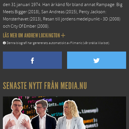
den 31 januari 1974. Han är känd för bland annat
Rampage: Big
Meets Bigger
(2018),
San Andreas
(2015),
Percy Jackson:
Monsterhavet
(2013),
Resan till jordens medelpunkt - 3D
(2008)
och
City Of Ember
(2008).
LÄS MER OM ANDREW LOCKINGTON
Denna biografi har genererats automatiskt av Filmanic (vår snälla lilla bot).
SENASTE NYTT FRÅN MEDIA.NU