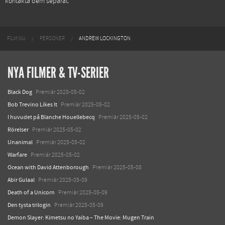
kontakta dem separat.
FILM.NU
PERSONER
ANDREW LOCKINGTON
NYA FILMER & TV-SERIER
Black Dog
Premiär 2025-05-02
Bob Trevino Likes It
Premiär 2025-05-02
I huvudet på Blanche Houellebecq
Premiär 2025-05-02
Rörelser
Premiär 2025-05-02
Unanimal
Premiär 2025-05-02
Warfare
Premiär 2025-05-02
Ocean with David Attenborough
Premiär 2025-05-08
Abir Gulaal
Premiär 2025-05-09
Death of a Unicorn
Premiär 2025-05-09
Den tysta trilogin
Premiär 2025-05-09
Demon Slayer: Kimetsu no Yaiba – The Movie: Mugen Train