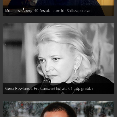
Möt Lasse Åberg: 40-årsjubileum för Sällskapsresan
Gena Rowlands: Fruktansvärt kul att klå upp grabbar