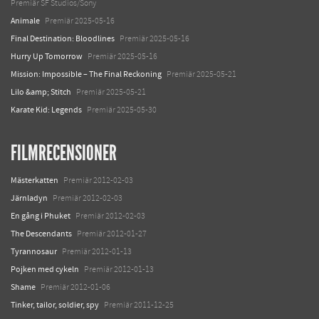
Premiär SF Studios/Sony
Animale
Premiär 2025-05-16
Final Destination: Bloodlines
Premiär 2025-05-16
Hurry Up Tomorrow
Premiär 2025-05-16
Mission: Impossible – The Final Reckoning
Premiär 2025-05-21
Lilo &amp; Stitch
Premiär 2025-05-21
Karate Kid: Legends
Premiär 2025-05-30
FILMRECENSIONER
Mästerkatten
Premiär 2012-02-03
Järnladyn
Premiär 2012-02-03
En gång i Phuket
Premiär 2012-02-03
The Descendants
Premiär 2012-01-27
Tyrannosaur
Premiär 2012-01-13
Pojken med cykeln
Premiär 2012-01-13
Shame
Premiär 2012-01-06
Tinker, tailor, soldier, spy
Premiär 2011-12-25