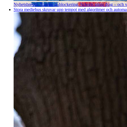
Nyhetsbrevet: Trumps ai-blockering, Schoris nästa drag – och va
Stora mediehus skruvar upp tempot med algoritmer och automatise