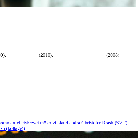
9),
Gullivers Resor
(2010),
Arkiv X: I want to believe
(2008),
I sommarnyhetsbrevet möter vi bland andra Christofer Brask (SVT),
sh (kollage))