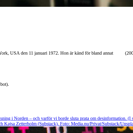
ork, USA den 11 januari 1972. Hon är känd för bland annat
2012
(200
bot).
sning i Norden – och varför vi borde sluta prata om desinformation. (
 Kajsa Zetterholm (Substack). Foto: Media.nu/Privat/Substack/Unspla