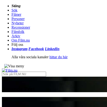
Stäng
Sök
Filmer
Personer
Nyheter
Recensioner
Filmfolk
Arkiv
Om Film.nu
Följ oss
Instagram
Facebook
LinkedIn
Alla våra sociala kanaler
hittar du här
Amanda Peet