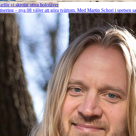
rför vi skrotar stora bokstäver
ring – nya 08 väljer att göra tvärtom. Med Martin Schori i spetsen sats