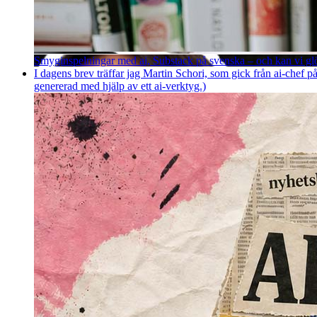
Smyginspelningar med ai, Substack på svenska – och kan vi g
I dagens brev träffar jag Martin Schori, som gick från ai-chef p
genererad med hjälp av ett ai-verktyg.)