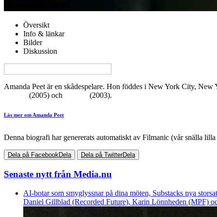
Amanda Peet
Översikt
Info & länkar
Bilder
Diskussion
View this page in English on Filmanic
Amanda Peet är en skådespelare. Hon föddes i New York City, New Y
Syriana
(2005) och
Identity
(2003).
Läs mer om Amanda Peet
Denna biografi har genererats automatiskt av Filmanic (vår snälla lilla 
Dela på Facebook
Dela
Dela på Twitter
Dela
Senaste nytt från Media.nu
AI-botar som smyglyssnar på dina möten, Substacks nya storsat
Daniel Gillblad (Recorded Future), Karin Lönnheden (MPF) och