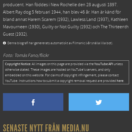
producent. Han föddes i New Rochelle den 28 augusti 1897.
Albert Ray dog 5 februari 1944, han blev 46 år. Han är känd för
bland annat
Harem Scarem
(1932),
Lawless Land
(1937),
Kathleen
Mavourneen
(1930),
Guilty or Not Guilty
(1932) och
The Thirteenth
Guest
(1932).
Denna biografi har genererats automatiskt av Filmanic (vår snälla lilla bot).
Foto: Tomás Fano/flickr
Copyright Notice:
YouTube API
All images on this page are provided via the
unless
otherwise stated. These images are hosted on YouTube's servers, and only
embedded on this website. For claims of copyright infringement, please contact
here
YouTube. Instructions how to submit a copyright removal request are provided
.
SENASTE NYTT FRÅN MEDIA.NU