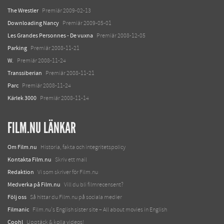
The Wrestler
Premiär 2009-02-13
Downloading Nancy
Premiär 2009-05-01
Les Grandes Personnes - De vuxna
Premiär 2008-12-05
Parking
Premiär 2008-11-21
W.
Premiär 2008-11-24
Transsiberian
Premiär 2008-11-21
Parc
Premiär 2008-11-24
Kärlek 3000
Premiär 2008-11-14
FILM.NU LÄNKAR
Om Film.nu
Historia, fakta och integritetspolicy
Kontakta Film.nu
Skriv ett mail
Redaktion
Vi som skriver för Film.nu
Medverka på Film.nu
Vill du bli filmrecensent?
Följ oss
Så hittar du Film.nu på sociala medier
Filmanic
Film.nu's English sister site – All about movies in English
Coohl
Upptäck & kolla videos!