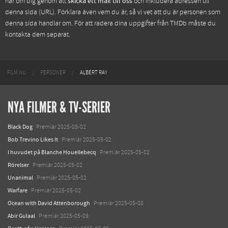
har om dig genom att
skicka ett mail till oss
och inkludera adressen till
denna sida (URL). Förklara även vem du är, så vi vet att du är personen som
denna sida handlar om. För att radera dina uppgifter från TMDb måste du
kontakta dem separat.
FILM.NU
PERSONER
ALBERT RAY
NYA FILMER & TV-SERIER
Black Dog
Premiär 2025-05-02
Bob Trevino Likes It
Premiär 2025-05-02
I huvudet på Blanche Houellebecq
Premiär 2025-05-02
Rörelser
Premiär 2025-05-02
Unanimal
Premiär 2025-05-02
Warfare
Premiär 2025-05-02
Ocean with David Attenborough
Premiär 2025-05-08
Abir Gulaal
Premiär 2025-05-09