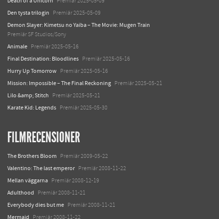
Death of a Unicorn
Premiär 2025-05-09
Den tysta trilogin
Premiär 2025-05-09
Demon Slayer: Kimetsu no Yaiba – The Movie: Mugen Train
Premiär SF Studios/Sony
Animale
Premiär 2025-05-16
Final Destination: Bloodlines
Premiär 2025-05-16
Hurry Up Tomorrow
Premiär 2025-05-16
Mission: Impossible – The Final Reckoning
Premiär 2025-05-21
Lilo &amp; Stitch
Premiär 2025-05-21
Karate Kid: Legends
Premiär 2025-05-30
FILMRECENSIONER
The Brothers Bloom
Premiär 2009-05-22
Valentino: The last emperor
Premiär 2008-11-22
Mellan väggarna
Premiär 2008-12-19
Adulthood
Premiär 2008-11-21
Everybody dies but me
Premiär 2008-11-21
Mermaid
Premiär 2008-11-22