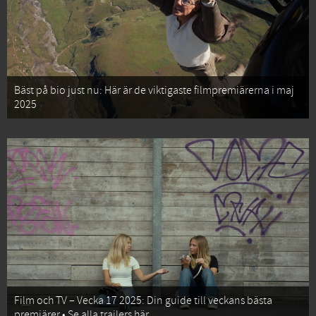
Bäst på bio just nu: Här är de viktigaste filmpremiärerna i maj
2025
Film och TV – Vecka 17 2025: Din guide till veckans bästa
premiärer • Se alla trailers här