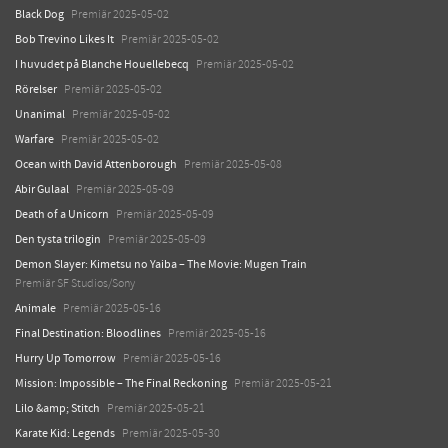
Black Dog
Premiär 2025-05-02
Bob Trevino Likes It
Premiär 2025-05-02
I huvudet på Blanche Houellebecq
Premiär 2025-05-02
Rörelser
Premiär 2025-05-02
Unanimal
Premiär 2025-05-02
Warfare
Premiär 2025-05-02
Ocean with David Attenborough
Premiär 2025-05-08
Abir Gulaal
Premiär 2025-05-09
Death of a Unicorn
Premiär 2025-05-09
Den tysta trilogin
Premiär 2025-05-09
Demon Slayer: Kimetsu no Yaiba – The Movie: Mugen Train
Premiär SF Studios/Sony
Animale
Premiär 2025-05-16
Final Destination: Bloodlines
Premiär 2025-05-16
Hurry Up Tomorrow
Premiär 2025-05-16
Mission: Impossible – The Final Reckoning
Premiär 2025-05-21
Lilo &amp; Stitch
Premiär 2025-05-21
Karate Kid: Legends
Premiär 2025-05-30