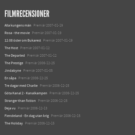
FILMRECENSIONER
Alla kungens män
Premiär 2007-01-19
Rosa - the movie
Premiär 2007-01-19
12:08 öster om Bukarest
Premiär 2007-01-19
The Host
Premiär 2007-01-12
The Departed
Premiär 2007-01-12
The Prestige
Premiär 2006-12-25
Jindabyne
Premiär 2007-01-05
En såpa
Premiär 2006-12-25
Tre dagar med Charlie
Premiär 2006-12-25
Göta Kanal 2 - Kanalkampen
Premiär 2006-12-25
Stranger than fiction
Premiär 2006-12-25
Deja vu
Premiär 2006-12-13
Fiendeland - En dag utan krig
Premiär 2006-12-15
The Holiday
Premiär 2006-12-15