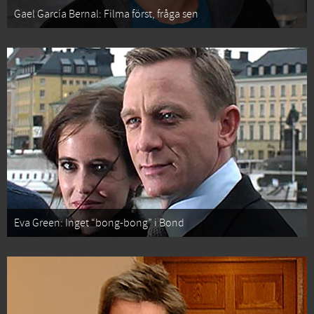
Gael García Bernal: Filma först, fråga sen
Eva Green: Inget “bong-bong” i Bond