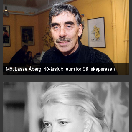
Möt Lasse Åberg: 40-årsjubileum för Sällskapsresan