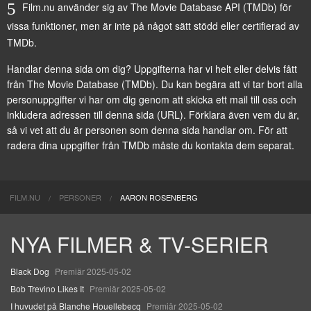
Film.nu använder sig av The Movie Database API (TMDb) för
vissa funktioner, men är inte på något sätt stödd eller certifierad av
TMDb.
Handlar denna sida om dig? Uppgifterna har vi helt eller delvis fått
från
The Movie Database (TMDb)
. Du kan begära att vi tar bort alla
personuppgifter vi har om dig genom att
skicka ett mail till oss
och
inkludera adressen till denna sida (URL). Förklara även vem du är,
så vi vet att du är personen som denna sida handlar om. För att
radera dina uppgifter från TMDb måste du kontakta dem separat.
FILM.NU
PERSONER
AARON ROSENBERG
NYA FILMER & TV-SERIER
Black Dog
Premiär 2025-05-02
Bob Trevino Likes It
Premiär 2025-05-02
I huvudet på Blanche Houellebecq
Premiär 2025-05-02