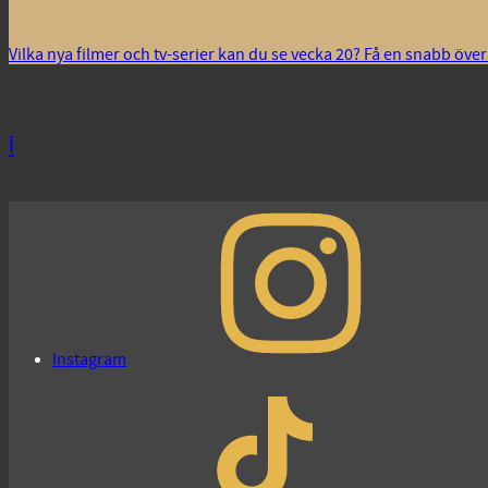
Vilka nya filmer och tv-serier kan du se vecka 20? Få en snabb öve
i
Instagram