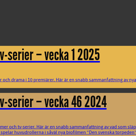
v-serier – vecka 1 2025
or och drama i 10 premiärer. Här är en snabb sammanfattning av nya
v-serier – vecka 46 2024
filmer och tv-serier. Här är en snabb sammanfattning av vad som sl
 spelar huvudrollerna i såväl nya biofilmen “Den svenska torpeden”