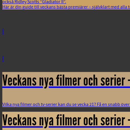
också Ridley Scotts “Gladiator II”.
Här är din guide till veckans bästa premiärer – självklart med alla t
i
i
Veckans nya filmer och serier 
Vilka nya filmer och tv-serier kan du se vecka 21? Få en snabb öve
Veckans nya filmer och serier