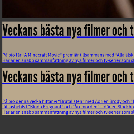
Veckans bästa nya filmer och t
På bio får “A Minecraft Movie” premiär tillsammans med “Alla älsk
Här är en snabb sammanfattning av nya filmer och tv-serier som sl
Veckans bästa nya filmer och t
På bio denna vecka hittar vi “Brutalisten” med Adrien Brody och
låtsasbebis i “Kinda Pregnant” och “Åremorden” – där en Stockholms
Här är en snabb sammanfattning av nya filmer och tv-serier som sl