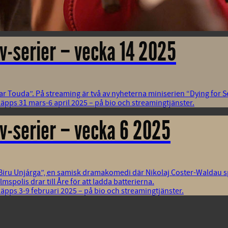
v-serier – vecka 14 2025
ar Touda”. På streaming är två av nyheterna miniserien “Dying for S
äpps 31 mars-6 april 2025 – på bio och streamingtjänster.
v-serier – vecka 6 2025
 “Biru Unjárga”, en samisk dramakomedi där Nikolaj Coster-Waldau 
polis drar till Åre för att ladda batterierna.
äpps 3-9 februari 2025 – på bio och streamingtjänster.