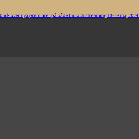
rblick över nya premiärer på både bio och streaming 13-19 maj 2024. S