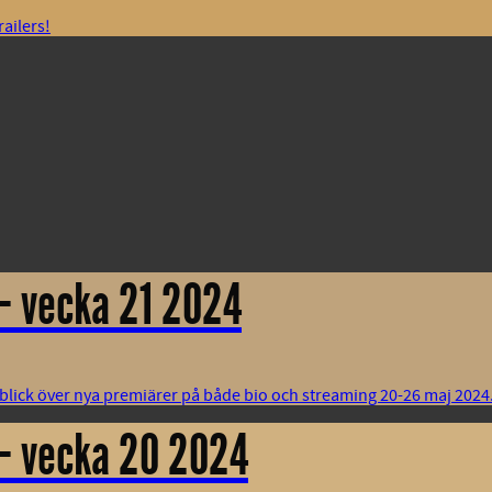
railers!
– vecka 21 2024
rblick över nya premiärer på både bio och streaming 20-26 maj 2024. S
 – vecka 20 2024