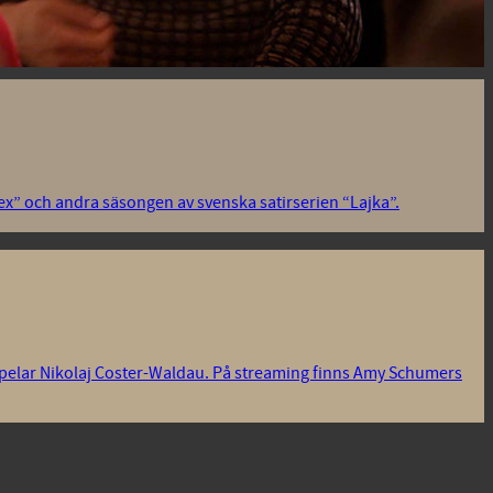
ex” och andra säsongen av svenska satirserien “Lajka”.
spelar Nikolaj Coster-Waldau. På streaming finns Amy Schumers