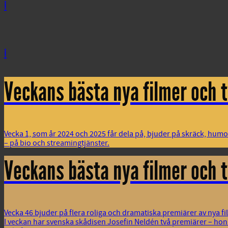
i
i
i
Veckans bästa nya filmer och t
Vecka 1, som år 2024 och 2025 får dela på, bjuder på skräck, hum
– på bio och streamingtjänster.
Veckans bästa nya filmer och t
Vecka 46 bjuder på flera roliga och dramatiska premiärer av nya 
I veckan har svenska skådisen Josefin Neldén två premiärer – hon