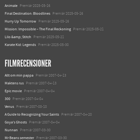
Animale
Premiär 2025-05-16
Final Destination: Bloodlines
Premiär 2025-05-16
Hurry Up Tomorrow
Premiär 2025-05-16
Mission: Impossible – The Final Reckoning
Premiär 2025-05-21
Lilo &amp; Stitch
Premiär 2025-05-21
Karate Kid: Legends
Premiär 2025-05-30
FILMRECENSIONER
Allt om min pappa
Premiär 2007-04-13
Maktens rus
Premiär 2007-04-13
Epic movie
Premiär 2007-04-04
300
Premiär 2007-04-04
Venus
Premiär 2007-08-10
A Guide to Recognizing Your Saints
Premiär 2007-04-20
Goya's Ghosts
Premiär 2007-04-04
Nunnan
Premiär 2007-03-30
Mr Beans semester
Premiär 2007-03-30