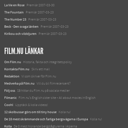
La Vie en Rose
Premiär 2007-03-30
The Fountain
Premiär 2007-03-23
The Number 23
Premiär 2007-03-23
Beck - Den svaga länken
Premiär 2007-03-23
Kirikou och vilddjuren
Premiär 2007-03-23
FILM.NU LÄNKAR
Om Film.nu
Historia, fakta och integritetspolicy
Kontakta Film.nu
Skriv ett mail
Redaktion
Vi som skriver för Film.nu
Medverka på Film.nu
Vill du bli filmrecensent?
Följ oss
Så hittar du Film.nu på sociala medier
Filmanic
Film.nu's English sister site – All about movies in English
Coohl
Upptäck & kolla videos!
12 skolbussar görs om till tiny house
Kolla nu!
De 18 mest skrämmande och farliga bergsvägarna i Europa
Kolla nu!
Kolla
De 8 mest hisnande bergstågturerna i Alperna