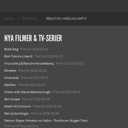
FILM.NU
OM FILM.NU
REDAKTION: KAROLINA MARTIN
NYA FILMER & TV-SERIER
Black Dog
Premiär 2025-05-02
Bob Trevino Likes It
Premiär 2025-05-02
I huvudet på Blanche Houellebecq
Premiär 2025-05-02
Rörelser
Premiär 2025-05-02
Unanimal
Premiär 2025-05-02
Warfare
Premiär 2025-05-02
Ocean with David Attenborough
Premiär 2025-05-08
Abir Gulaal
Premiär 2025-05-09
Death of a Unicorn
Premiär 2025-05-09
Den tysta trilogin
Premiär 2025-05-09
Demon Slayer: Kimetsu no Yaiba – The Movie: Mugen Train
Premiär SF Studios/Sony