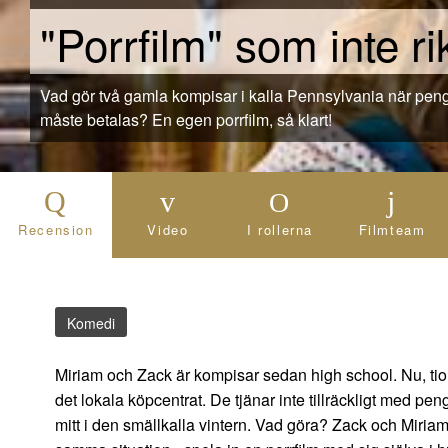
"Porrfilm" som inte rikt
Vad gör två gamla kompisar i kalla Pennsylvania när pengarna är slut och räkningarna
måste betalas? En egen porrfilm, så klart!
Recension
Video
I rollerna
Filmteam
Komedi
Miriam och Zack är kompisar sedan high school. Nu, tio 
det lokala köpcentrat. De tjänar inte tillräckligt med 
mitt i den smällkalla vintern. Vad göra? Zack och Miriam