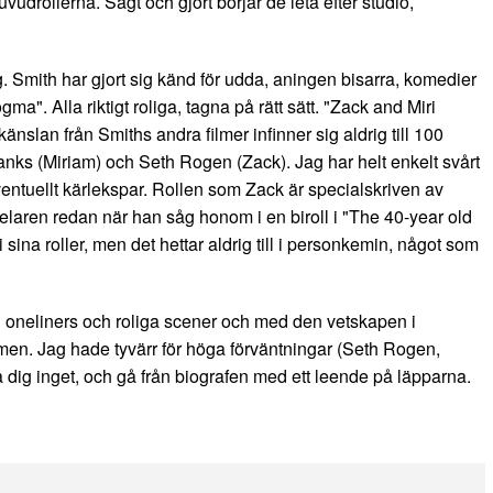
vudrollerna. Sagt och gjort börjar de leta efter studio,
. Smith har gjort sig känd för udda, aningen bisarra, komedier
a". Alla riktigt roliga, tagna på rätt sätt. "Zack and Miri
nslan från Smiths andra filmer infinner sig aldrig till 100
nks (Miriam) och Seth Rogen (Zack). Jag har helt enkelt svårt
ntuellt kärlekspar. Rollen som Zack är specialskriven av
elaren redan när han såg honom i en biroll i "The 40-year old
sina roller, men det hettar aldrig till i personkemin, något som
 oneliners och roliga scener och med den vetskapen i
ilmen. Jag hade tyvärr för höga förväntningar (Seth Rogen,
nta dig inget, och gå från biografen med ett leende på läpparna.