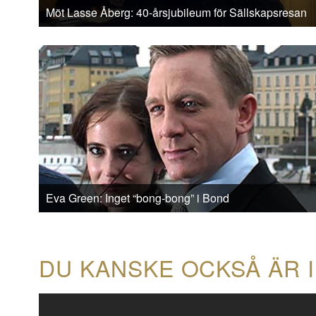
Möt Lasse Åberg: 40-årsjubileum för Sällskapsresan
Eva Green: Inget “bong-bong” i Bond
DU KANSKE OCKSÅ ÄR 