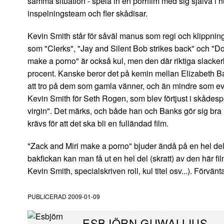
samma situation - spela in en porrfilm med sig själva i hu
inspelningsteam och fler skådisar.
Kevin Smith står för såväl manus som regi och klippning
som "Clerks", "Jay and Silent Bob strikes back" och "Dogm
make a porno" är också kul, men den där riktiga slackerkä
procent. Kanske beror det på kemin mellan Elizabeth Ba
att tro på dem som gamla vänner, och än mindre som eve
Kevin Smith för Seth Rogen, som blev förtjust i skådesp
virgin". Det märks, och både han och Banks gör sig bra i 
krävs för att det ska bli en fulländad film.
"Zack and Miri make a porno" bjuder ändå på en hel del
bakfickan kan man få ut en hel del (skratt) av den här f
Kevin Smith, specialskriven roll, kul titel osv...). Förvä
PUBLICERAD
2009-01-09
ESBJÖRN GUWALLIUS