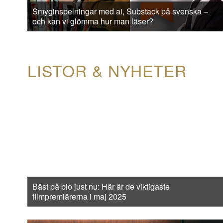
Smyginspelningar med ai, Substack på svenska –
och kan vi glömma hur man läser?
LISTOR & NYHETER
Bäst på bio just nu: Här är de viktigaste
filmpremiärerna i maj 2025