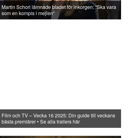
Martin Schori lämnade bladet för inkorgen: ”Ska vara
som en kompis i mejlen”
Film och TV – Vecka 16 2025: Din guide till veckans
bästa premiärer • Se alla trailers här