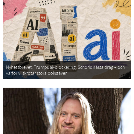
Nyhetsbrevet: Trumps ai-blockering, Schoris nästa drag – och
varför vi skrotar stora bokstäver