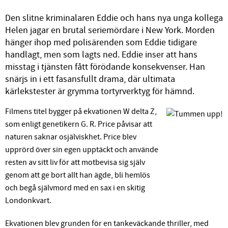
Den slitne kriminalaren Eddie och hans nya unga kollega
Helen jagar en brutal seriemördare i New York. Morden
hänger ihop med polisärenden som Eddie tidigare
handlagt, men som lagts ned. Eddie inser att hans
misstag i tjänsten fått förödande konsekvenser. Han
snärjs in i ett fasansfullt drama, där ultimata
kärlekstester är grymma tortyrverktyg för hämnd.
Filmens titel bygger på ekvationen W delta Z,
som enligt genetikern G. R. Price påvisar att
naturen saknar osjälviskhet. Price blev
upprörd över sin egen upptäckt och använde
resten av sitt liv för att motbevisa sig själv
genom att ge bort allt han ägde, bli hemlös
och begå självmord med en sax i en skitig
Londonkvart.
Ekvationen blev grunden för en tankeväckande thriller, med