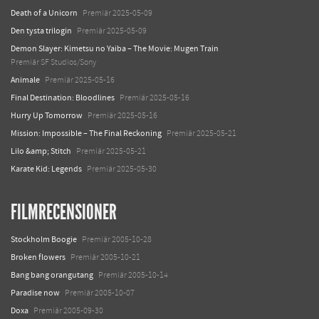
Death of a Unicorn
Premiär 2025-05-09
Den tysta trilogin
Premiär 2025-05-09
Demon Slayer: Kimetsu no Yaiba – The Movie: Mugen Train
Premiär SF Studios/Sony
Animale
Premiär 2025-05-16
Final Destination: Bloodlines
Premiär 2025-05-16
Hurry Up Tomorrow
Premiär 2025-05-16
Mission: Impossible – The Final Reckoning
Premiär 2025-05-21
Lilo &amp; Stitch
Premiär 2025-05-21
Karate Kid: Legends
Premiär 2025-05-30
FILMRECENSIONER
Stockholm Boogie
Premiär 2005-10-28
Broken flowers
Premiär 2005-10-21
Bang bang orangutang
Premiär 2005-10-14
Paradise now
Premiär 2005-10-07
Doxa
Premiär 2005-09-30