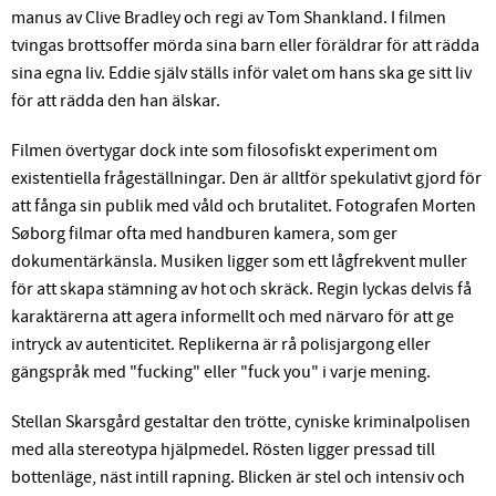
manus av Clive Bradley och regi av Tom Shankland. I filmen
tvingas brottsoffer mörda sina barn eller föräldrar för att rädda
sina egna liv. Eddie själv ställs inför valet om hans ska ge sitt liv
för att rädda den han älskar.
Filmen övertygar dock inte som filosofiskt experiment om
existentiella frågeställningar. Den är alltför spekulativt gjord för
att fånga sin publik med våld och brutalitet. Fotografen Morten
Søborg filmar ofta med handburen kamera, som ger
dokumentärkänsla. Musiken ligger som ett lågfrekvent muller
för att skapa stämning av hot och skräck. Regin lyckas delvis få
karaktärerna att agera informellt och med närvaro för att ge
intryck av autenticitet. Replikerna är rå polisjargong eller
gängspråk med "fucking" eller "fuck you" i varje mening.
Stellan Skarsgård gestaltar den trötte, cyniske kriminalpolisen
med alla stereotypa hjälpmedel. Rösten ligger pressad till
bottenläge, näst intill rapning. Blicken är stel och intensiv och