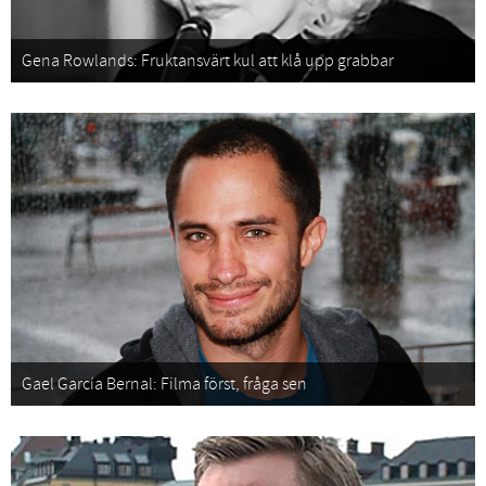
Gena Rowlands: Fruktansvärt kul att klå upp grabbar
Gael García Bernal: Filma först, fråga sen