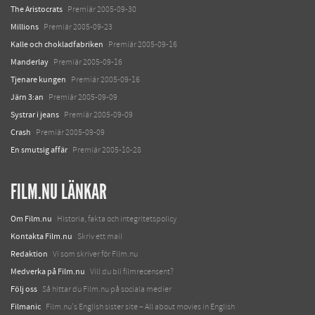
The Aristocrats
Premiär 2005-09-30
Millions
Premiär 2005-09-23
Kalle och chokladfabriken
Premiär 2005-09-16
Manderlay
Premiär 2005-09-16
Tjenare kungen
Premiär 2005-09-16
Järn 3:an
Premiär 2005-09-09
Systrar i jeans
Premiär 2005-09-09
Crash
Premiär 2005-09-09
En smutsig affär
Premiär 2005-10-28
FILM.NU LÄNKAR
Om Film.nu
Historia, fakta och integritetspolicy
Kontakta Film.nu
Skriv ett mail
Redaktion
Vi som skriver för Film.nu
Medverka på Film.nu
Vill du bli filmrecensent?
Följ oss
Så hittar du Film.nu på sociala medier
Filmanic
Film.nu's English sister site – All about movies in English