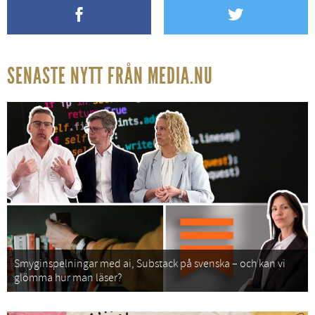
SENASTE NYTT FRÅN MEDIA.NU
Smyginspelningar med ai, Substack på svenska – och kan vi
glömma hur man läser?