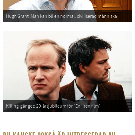
Hugh Grant: Man kan bli en normal, civiliserad människa
Killing-gänget: 20-årsjubileum för “En liten film”