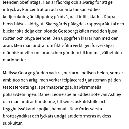
leenden obefintliga. Han är fåordig och allvarlig för att ge
intryck av koncentration och smarta tankar. Eddies
kedjerökning är klippning på nivå, näst intill, klaffel. Djupa
bloss blåses aldrig ut. Skarsgårds pålagda kroppsspråk, tal och
blickar ska dölja den blonde Göteborgskillen med den ljusa
rösten och blyga leendet. Den uppgiften klarar han med den
äran. Men man undrar om fiktiv film verkligen förverkligar
människor eller om branschen gör dem till tomma, välbetalda
marionetter.
Melissa George gör den vackra, oerfarna polisen Helen, som är
ambitiös och ärlig, men verkar felplacerad tjänsteman på den
testosterontunga, spermasprängda, halvkriminella
polisavdelningen. Daniel Leone spelar Eddies söte vän Ashley
och man undrar hur denne, till synes oskuldsfulle och
trygghetssökande pojke, hamnat i New Yorks värsta
brottssyndikat och lyckats undgå att deformeras av dess
subkultur.