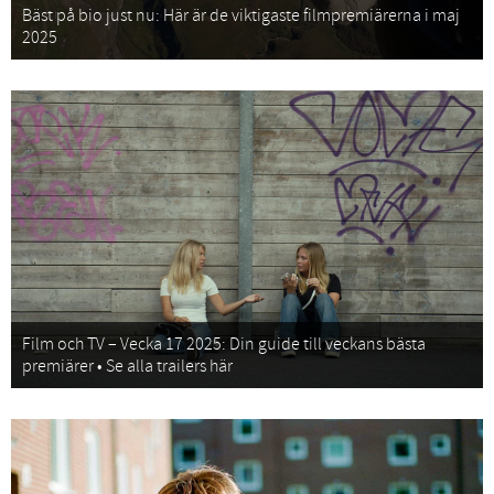
Bäst på bio just nu: Här är de viktigaste filmpremiärerna i maj
2025
Film och TV – Vecka 17 2025: Din guide till veckans bästa
premiärer • Se alla trailers här