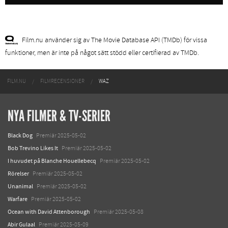
Film.nu använder sig av The Movie Database API (TMDb) för vissa
funktioner, men är inte på något sätt stödd eller certifierad av TMDb.
FILM.NU
FILMRECENSIONER
WAZ
NYA FILMER & TV-SERIER
Black Dog
Premiär 2025-05-02
Bob Trevino Likes It
Premiär 2025-05-02
I huvudet på Blanche Houellebecq
Premiär 2025-05-02
Rörelser
Premiär 2025-05-02
Unanimal
Premiär 2025-05-02
Warfare
Premiär 2025-05-02
Ocean with David Attenborough
Premiär 2025-05-08
Abir Gulaal
Premiär 2025-05-09