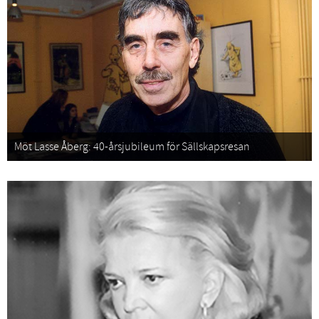
Möt Lasse Åberg: 40-årsjubileum för Sällskapsresan