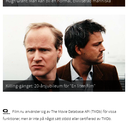
Hugh Grant: Man kan bli en normal, civiliserad människa
Killing-gänget: 20-årsjubileum för “En liten film”
Film.nu använder sig av The Movie Database API (TMDb) för vissa
funktioner, men är inte på något sätt stödd eller certifierad av TMDb.