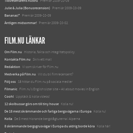
Tidsresenärens hustru
Premiär 2009-10-09
Julie & Julia (Bonusrecension)
Premiär 2009-10-09
Bananas!*
Premiär 2009-10-09
Äntligen midsommar!
Premiär 2009-10-02
FILM.NU LÄNKAR
Om Film.nu
Historia, fakta och integritetspolicy
Kontakta Film.nu
Skriv ett mail
Redaktion
Vi som skriver för Film.nu
Medverka på Film.nu
Vill du bli filmrecensent?
Följ oss
Så hittar du Film.nu på sociala medier
Filmanic
Film.nu's English sister site – All about movies in English
Coohl
Upptäck & kolla videos!
12 skolbussar görs om till tiny house
Kolla nu!
De 18 mest skrämmande och farliga bergsvägarna i Europa
Kolla nu!
Kolla
De 8 mest hisnande bergstågturerna i Alperna
8 skrämmande bergsgrusvägar i Europa du aldrig borde köra
Kolla här!