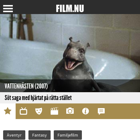
VATTENHÄSTEN (2007)
Söt saga med hjärtat på rätta stället
Äventyr
Fantasy
Familjefilm