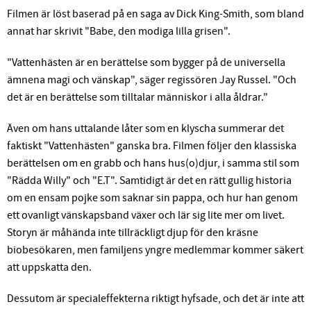
Filmen är löst baserad på en saga av Dick King-Smith, som bland
annat har skrivit "Babe, den modiga lilla grisen".
"Vattenhästen är en berättelse som bygger på de universella
ämnena magi och vänskap", säger regissören Jay Russel. "Och
det är en berättelse som tilltalar människor i alla åldrar."
Även om hans uttalande låter som en klyscha summerar det
faktiskt "Vattenhästen" ganska bra. Filmen följer den klassiska
berättelsen om en grabb och hans hus(o)djur, i samma stil som
"Rädda Willy" och "E.T". Samtidigt är det en rätt gullig historia
om en ensam pojke som saknar sin pappa, och hur han genom
ett ovanligt vänskapsband växer och lär sig lite mer om livet.
Storyn är måhända inte tillräckligt djup för den kräsne
biobesökaren, men familjens yngre medlemmar kommer säkert
att uppskatta den.
Dessutom är specialeffekterna riktigt hyfsade, och det är inte att