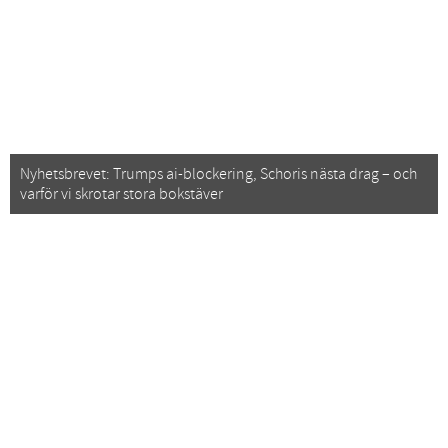
Nyhetsbrevet: Trumps ai-blockering, Schoris nästa drag – och
varför vi skrotar stora bokstäver