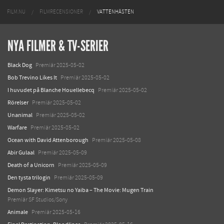
FILM.NU
FILMRECENSIONER
VATTENHÄSTEN
NYA FILMER & TV-SERIER
Black Dog
Premiär 2025-05-02
Bob Trevino Likes It
Premiär 2025-05-02
I huvudet på Blanche Houellebecq
Premiär 2025-05-02
Rörelser
Premiär 2025-05-02
Unanimal
Premiär 2025-05-02
Warfare
Premiär 2025-05-02
Ocean with David Attenborough
Premiär 2025-05-08
Abir Gulaal
Premiär 2025-05-09
Death of a Unicorn
Premiär 2025-05-09
Den tysta trilogin
Premiär 2025-05-09
Demon Slayer: Kimetsu no Yaiba – The Movie: Mugen Train
Premiär SF Studios/Sony
Animale
Premiär 2025-05-16