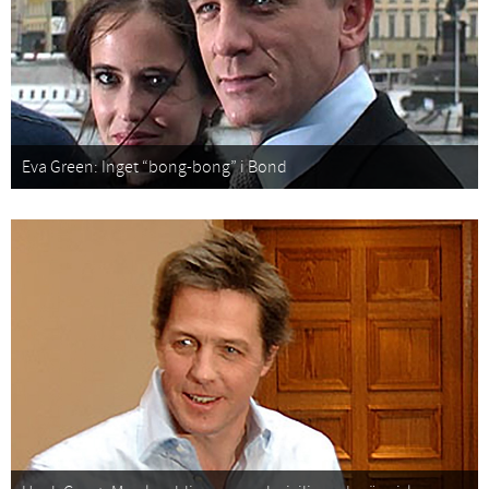
Eva Green: Inget “bong-bong” i Bond