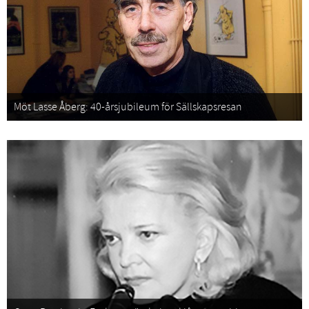
Möt Lasse Åberg: 40-årsjubileum för Sällskapsresan