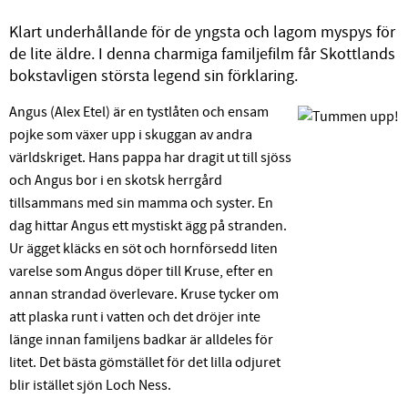
Klart underhållande för de yngsta och lagom myspys för
de lite äldre. I denna charmiga familjefilm får Skottlands
bokstavligen största legend sin förklaring.
Angus (Alex Etel) är en tystlåten och ensam
pojke som växer upp i skuggan av andra
världskriget. Hans pappa har dragit ut till sjöss
och Angus bor i en skotsk herrgård
tillsammans med sin mamma och syster. En
dag hittar Angus ett mystiskt ägg på stranden.
Ur ägget kläcks en söt och hornförsedd liten
varelse som Angus döper till Kruse, efter en
annan strandad överlevare. Kruse tycker om
att plaska runt i vatten och det dröjer inte
länge innan familjens badkar är alldeles för
litet. Det bästa gömstället för det lilla odjuret
blir istället sjön Loch Ness.