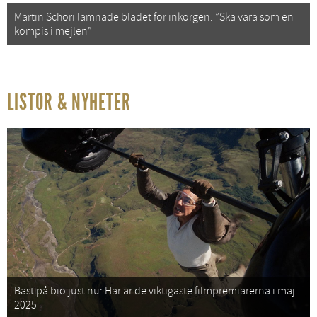
Martin Schori lämnade bladet för inkorgen: ”Ska vara som en
kompis i mejlen”
LISTOR & NYHETER
Bäst på bio just nu: Här är de viktigaste filmpremiärerna i maj
2025