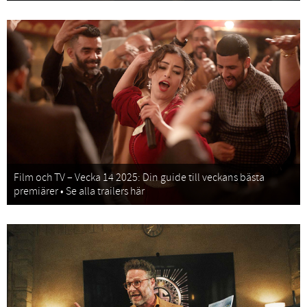
Film och TV – Vecka 14 2025: Din guide till veckans bästa
premiärer • Se alla trailers här