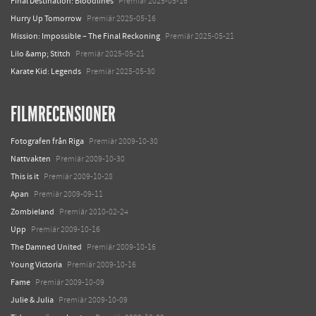
Final Destination: Bloodlines
Premiär 2025-05-16
Hurry Up Tomorrow
Premiär 2025-05-16
Mission: Impossible – The Final Reckoning
Premiär 2025-05-21
Lilo &amp; Stitch
Premiär 2025-05-21
Karate Kid: Legends
Premiär 2025-05-30
FILMRECENSIONER
Fotografen från Riga
Premiär 2009-10-30
Nattvakten
Premiär 2009-10-30
This is it
Premiär 2009-10-28
Apan
Premiär 2009-09-11
Zombieland
Premiär 2010-02-24
Upp
Premiär 2009-10-16
The Damned United
Premiär 2009-10-16
Young Victoria
Premiär 2009-10-16
Fame
Premiär 2009-10-09
Julie & Julia
Premiär 2009-10-09