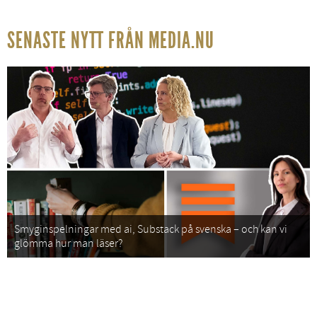
SENASTE NYTT FRÅN MEDIA.NU
Smyginspelningar med ai, Substack på svenska – och kan vi
glömma hur man läser?