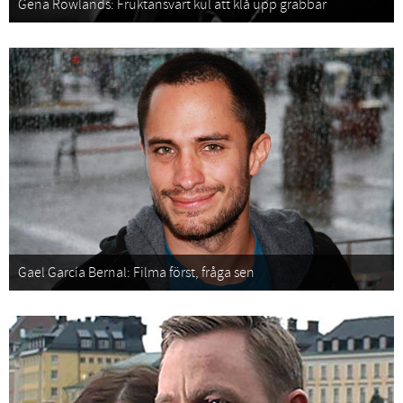
Gena Rowlands: Fruktansvärt kul att klå upp grabbar
Gael García Bernal: Filma först, fråga sen