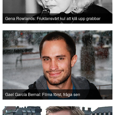
Gena Rowlands: Fruktansvärt kul att klå upp grabbar
Gael García Bernal: Filma först, fråga sen