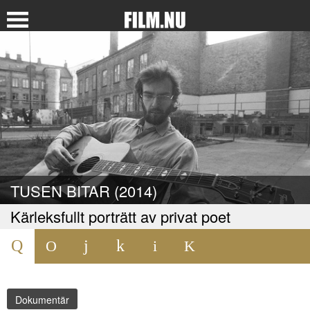
TUSEN BITAR (2014)
Kärleksfullt porträtt av privat poet
Dokumentär