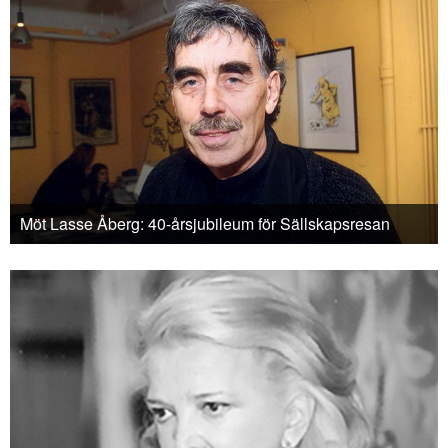
Möt Lasse Åberg: 40-årsjubileum för Sällskapsresan