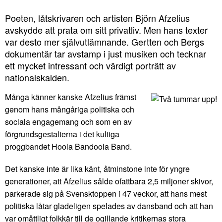
Poeten, låtskrivaren och artisten Björn Afzelius
avskydde att prata om sitt privatliv. Men hans texter
var desto mer självutlämnande. Gertten och Bergs
dokumentär tar avstamp i just musiken och tecknar
ett mycket intressant och värdigt porträtt av
nationalskalden.
Många känner kanske Afzelius främst
genom hans mångåriga politiska och
sociala engagemang och som en av
förgrundsgestalterna i det kultiga
proggbandet Hoola Bandoola Band.
Det kanske inte är lika känt, åtminstone inte för yngre
generationer, att Afzelius sålde ofattbara 2,5 miljoner skivor,
parkerade sig på Svensktoppen i 47 veckor, att hans mest
politiska låtar gladeligen spelades av dansband och att han
var omåttligt folkkär till de ogillande kritikernas stora