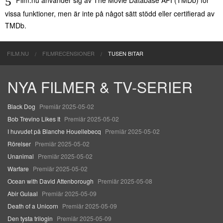
Film.nu använder sig av The Movie Database API (TMDb) för
vissa funktioner, men är inte på något sätt stödd eller certifierad av
TMDb.
FILM.NU
FILMRECENSIONER
TUSEN BITAR
NYA FILMER & TV-SERIER
Black Dog
Premiär 2025-05-02
Bob Trevino Likes It
Premiär 2025-05-02
I huvudet på Blanche Houellebecq
Premiär 2025-05-02
Rörelser
Premiär 2025-05-02
Unanimal
Premiär 2025-05-02
Warfare
Premiär 2025-05-02
Ocean with David Attenborough
Premiär 2025-05-08
Abir Gulaal
Premiär 2025-05-09
Death of a Unicorn
Premiär 2025-05-09
Den tysta trilogin
Premiär 2025-05-09