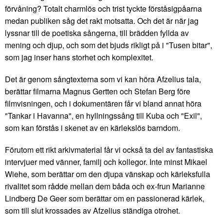
förvåning? Totalt charmlös och trist tyckte förståsigpåarna
medan publiken såg det rakt motsatta. Och det är när jag
lyssnar till de poetiska sångerna, till brädden fyllda av
mening och djup, och som det bjuds rikligt på i "Tusen bitar",
som jag inser hans storhet och komplexitet.
Det är genom sångtexterna som vi kan höra Afzelius tala,
berättar filmarna Magnus Gertten och Stefan Berg före
filmvisningen, och i dokumentären får vi bland annat höra
"Tankar i Havanna", en hyllningssång till Kuba och "Exil",
som kan förstås i skenet av en kärlekslös barndom.
Förutom ett rikt arkivmaterial får vi också ta del av fantastiska
intervjuer med vänner, familj och kollegor. Inte minst Mikael
Wiehe, som berättar om den djupa vänskap och kärleksfulla
rivalitet som rådde mellan dem båda och ex-frun Marianne
Lindberg De Geer som berättar om en passionerad kärlek,
som till slut krossades av Afzelius ständiga otrohet.