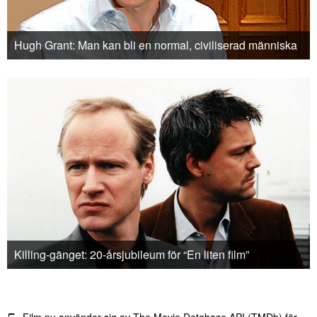
Hugh Grant: Man kan bli en normal, civiliserad människa
Killing-gänget: 20-årsjubileum för “En liten film”