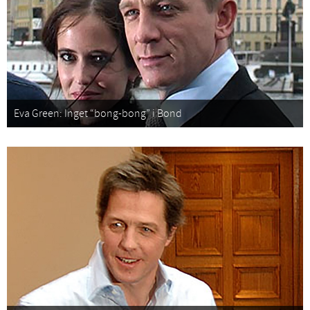
Eva Green: Inget “bong-bong” i Bond