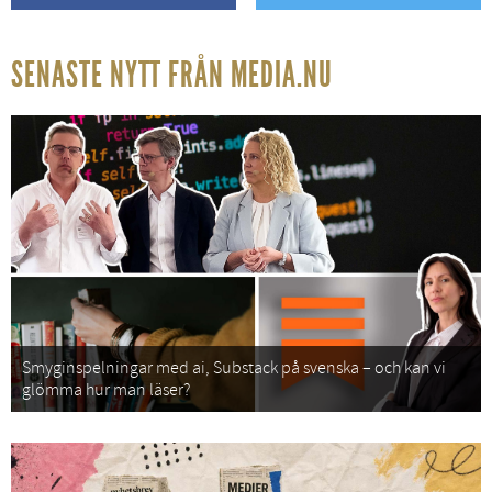
SENASTE NYTT FRÅN MEDIA.NU
Smyginspelningar med ai, Substack på svenska – och kan vi
glömma hur man läser?