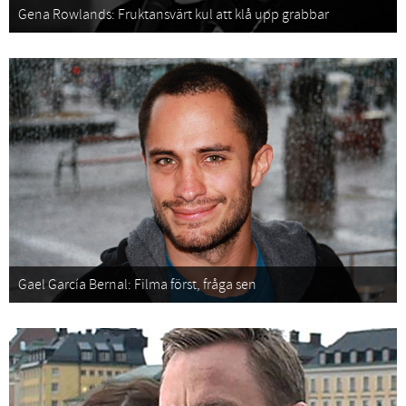
Gena Rowlands: Fruktansvärt kul att klå upp grabbar
Gael García Bernal: Filma först, fråga sen