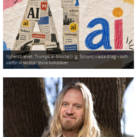
Nyhetsbrevet: Trumps ai-blockering, Schoris nästa drag – och
varför vi skrotar stora bokstäver