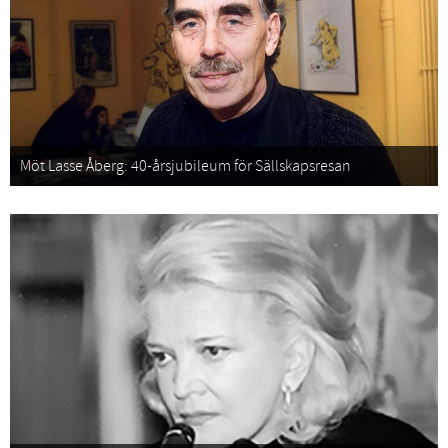
Möt Lasse Åberg: 40-årsjubileum för Sällskapsresan