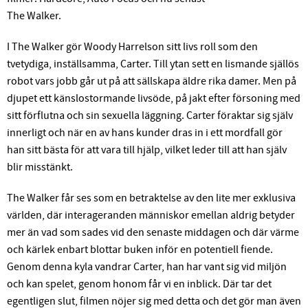
The Walker.
I The Walker gör Woody Harrelson sitt livs roll som den
tvetydiga, inställsamma, Carter. Till ytan sett en lismande själlös
robot vars jobb går ut på att sällskapa äldre rika damer. Men på
djupet ett känslostormande livsöde, på jakt efter försoning med
sitt förflutna och sin sexuella läggning. Carter föraktar sig själv
innerligt och när en av hans kunder dras in i ett mordfall gör
han sitt bästa för att vara till hjälp, vilket leder till att han själv
blir misstänkt.
The Walker får ses som en betraktelse av den lite mer exklusiva
världen, där interageranden människor emellan aldrig betyder
mer än vad som sades vid den senaste middagen och där värme
och kärlek enbart blottar buken inför en potentiell fiende.
Genom denna kyla vandrar Carter, han har vant sig vid miljön
och kan spelet, genom honom får vi en inblick. Där tar det
egentligen slut, filmen nöjer sig med detta och det gör man även