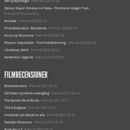
Den tysta trilogin
Premiär 2025-05-09
Demon Slayer: Kimetsu no Yaiba – The Movie: Mugen Train
Premiär SF Studios/Sony
Animale
Premiär 2025-05-16
Final Destination: Bloodlines
Premiär 2025-05-16
Hurry Up Tomorrow
Premiär 2025-05-16
Mission: Impossible – The Final Reckoning
Premiär 2025-05-21
Lilo &amp; Stitch
Premiär 2025-05-21
Karate Kid: Legends
Premiär 2025-05-30
FILMRECENSIONER
Bristande bevis
Premiär 2007-08-31
Så firade vi jordens undergång
Premiär 2007-08-24
The Secret Life of Words
Premiär 2007-08-17
This Is England
Premiär 2007-08-17
Underbar och älskad av alla
Premiär 2007-08-24
Familjen Robinson
Premiär 2007-08-10
Rush Hour 3
Premiär 2007-08-10