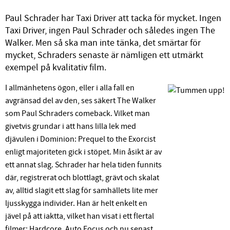
Paul Schrader har Taxi Driver att tacka för mycket. Ingen
Taxi Driver, ingen Paul Schrader och således ingen The
Walker. Men så ska man inte tänka, det smärtar för
mycket, Schraders senaste är nämligen ett utmärkt
exempel på kvalitativ film.
I allmänhetens ögon, eller i alla fall en
avgränsad del av den, ses säkert The Walker
som Paul Schraders comeback. Vilket man
givetvis grundar i att hans lilla lek med
djävulen i Dominion: Prequel to the Exorcist
enligt majoriteten gick i stöpet. Min åsikt är av
ett annat slag. Schrader har hela tiden funnits
där, registrerat och blottlagt, grävt och skalat
av, alltid slagit ett slag för samhällets lite mer
ljusskygga individer. Han är helt enkelt en
jävel på att iaktta, vilket han visat i ett flertal
filmer: Hardcore, Auto Focus och nu senast