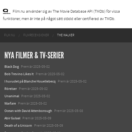
Film.nu använder sig av The Movie Database API (TMDb) för vissa
funktioner, men är inte på något sätt stödd eller certifierad av TMDb.
FILM.NU
FILMRECENSIONER
THE WALKER
NYA FILMER & TV-SERIER
Black Dog
Premiär 2025-05-02
Bob Trevino Likes It
Premiär 2025-05-02
I huvudet på Blanche Houellebecq
Premiär 2025-05-02
Rörelser
Premiär 2025-05-02
Unanimal
Premiär 2025-05-02
Warfare
Premiär 2025-05-02
Ocean with David Attenborough
Premiär 2025-05-08
Abir Gulaal
Premiär 2025-05-09
Death of a Unicorn
Premiär 2025-05-09