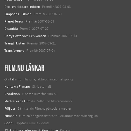
Rex - en räddare i nöden
Premiär 2007-08-03
Simpsons - Filmen
Premiär 2007-07-27
Planet Terror
Premiär 2007-08-03
Disturbia
Premiär 2007-07-27
Harry Potter och Fenixorden
Premiär 2007-07-13
Trångt i kistan
Premiär 2007-09-21
Transformers
Premiär 2007-07-04
FILM.NU LÄNKAR
Om Film.nu
Historia, fakta och integritetspolicy
Kontakta Film.nu
Skriv ett mail
Redaktion
Vi som skriver för Film.nu
Medverka på Film.nu
Vill du bli filmrecensent?
Följ oss
Så hittar du Film.nu på sociala medier
Filmanic
Film.nu's English sister site – All about movies in English
Coohl
Upptäck & kolla videos!
12 skolbussar görs om till tiny house
Kolla nu!