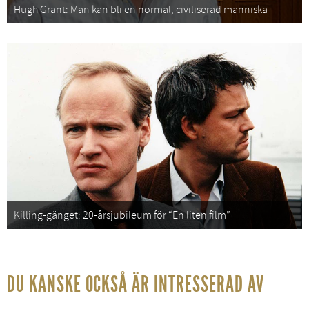
Hugh Grant: Man kan bli en normal, civiliserad människa
Killing-gänget: 20-årsjubileum för “En liten film”
DU KANSKE OCKSÅ ÄR INTRESSERAD AV