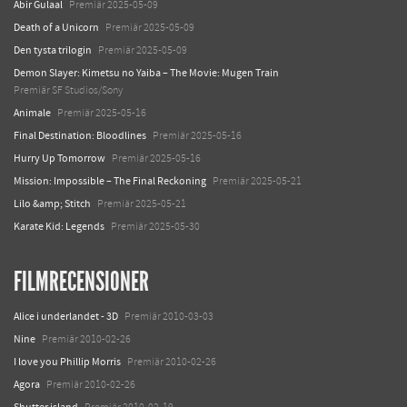
Abir Gulaal
Premiär 2025-05-09
Death of a Unicorn
Premiär 2025-05-09
Den tysta trilogin
Premiär 2025-05-09
Demon Slayer: Kimetsu no Yaiba – The Movie: Mugen Train
Premiär SF Studios/Sony
Animale
Premiär 2025-05-16
Final Destination: Bloodlines
Premiär 2025-05-16
Hurry Up Tomorrow
Premiär 2025-05-16
Mission: Impossible – The Final Reckoning
Premiär 2025-05-21
Lilo &amp; Stitch
Premiär 2025-05-21
Karate Kid: Legends
Premiär 2025-05-30
FILMRECENSIONER
Alice i underlandet - 3D
Premiär 2010-03-03
Nine
Premiär 2010-02-26
I love you Phillip Morris
Premiär 2010-02-26
Agora
Premiär 2010-02-26
Shutter island