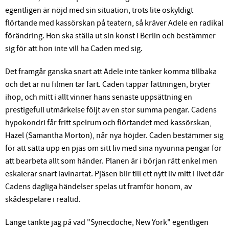
egentligen är nöjd med sin situation, trots lite oskyldigt
flörtande med kassörskan på teatern, så kräver Adele en radikal
förändring. Hon ska ställa ut sin konst i Berlin och bestämmer
sig för att hon inte vill ha Caden med sig.
Det framgår ganska snart att Adele inte tänker komma tillbaka
och det är nu filmen tar fart. Caden tappar fattningen, bryter
ihop, och mitt i allt vinner hans senaste uppsättning en
prestigefull utmärkelse följt av en stor summa pengar. Cadens
hypokondri får fritt spelrum och flörtandet med kassörskan,
Hazel (Samantha Morton), når nya höjder. Caden bestämmer sig
för att sätta upp en pjäs om sitt liv med sina nyvunna pengar för
att bearbeta allt som händer. Planen är i början rätt enkel men
eskalerar snart lavinartat. Pjäsen blir till ett nytt liv mitt i livet där
Cadens dagliga händelser spelas ut framför honom, av
skådespelare i realtid.
Länge tänkte jag på vad "Synecdoche, New York" egentligen