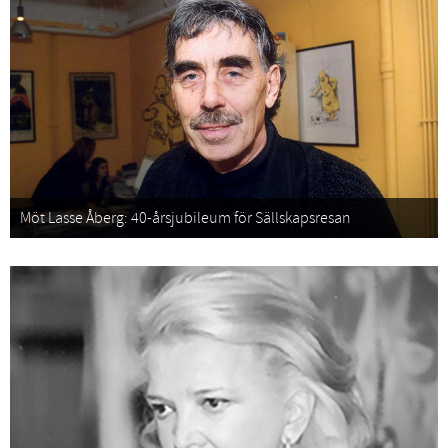
Möt Lasse Åberg: 40-årsjubileum för Sällskapsresan