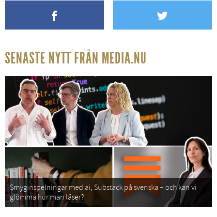
SENASTE NYTT FRÅN MEDIA.NU
Smyginspelningar med ai, Substack på svenska – och kan vi
glömma hur man läser?