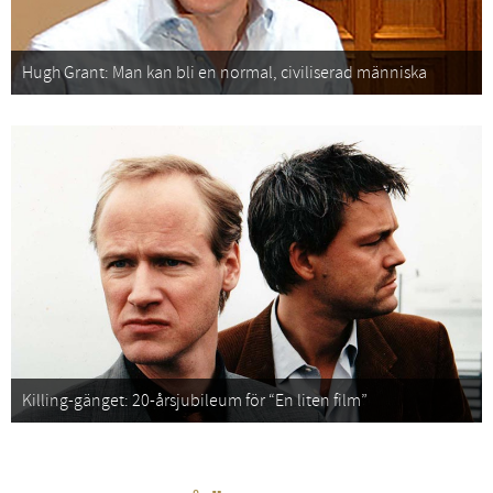
Hugh Grant: Man kan bli en normal, civiliserad människa
Killing-gänget: 20-årsjubileum för “En liten film”