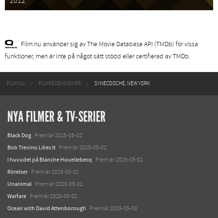
2012
Film.nu använder sig av The Movie Database API (TMDb) för vissa
funktioner, men är inte på något sätt stödd eller certifierad av TMDb.
FILM.NU
FILMRECENSIONER
SYNECDOCHE, NEW YORK
NYA FILMER & TV-SERIER
Black Dog
Premiär 2025-05-02
Bob Trevino Likes It
Premiär 2025-05-02
I huvudet på Blanche Houellebecq
Premiär 2025-05-02
Rörelser
Premiär 2025-05-02
Unanimal
Premiär 2025-05-02
Warfare
Premiär 2025-05-02
Ocean with David Attenborough
Premiär 2025-05-08