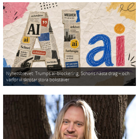
Nyhetsbrevet: Trumps ai-blockering, Schoris nästa drag – och
varför vi skrotar stora bokstäver