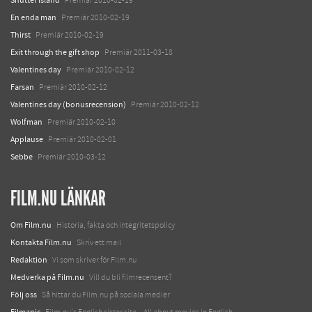
Premiär 2010-02-19
En enda man
Premiär 2010-02-19
Thirst
Premiär 2010-02-19
Exit through the gift shop
Premiär 2011-03-18
Valentines day
Premiär 2010-02-12
Farsan
Premiär 2010-02-12
Valentines day (bonusrecension)
Premiär 2010-02-12
Wolfman
Premiär 2010-02-10
Applause
Premiär 2010-02-01
Sebbe
Premiär 2010-03-12
FILM.NU LÄNKAR
Om Film.nu
Historia, fakta och integritetspolicy
Kontakta Film.nu
Skriv ett mail
Redaktion
Vi som skriver för Film.nu
Medverka på Film.nu
Vill du bli filmrecensent?
Följ oss
Så hittar du Film.nu på sociala medier
Filmanic