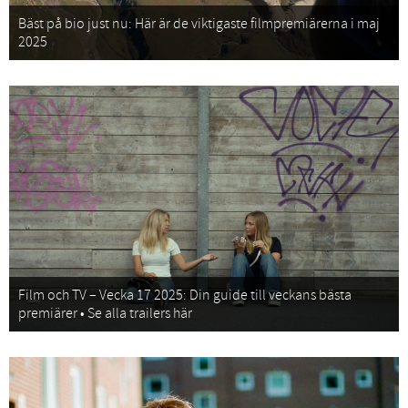
Bäst på bio just nu: Här är de viktigaste filmpremiärerna i maj
2025
Film och TV – Vecka 17 2025: Din guide till veckans bästa
premiärer • Se alla trailers här