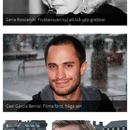
Gena Rowlands: Fruktansvärt kul att klå upp grabbar
Gael García Bernal: Filma först, fråga sen