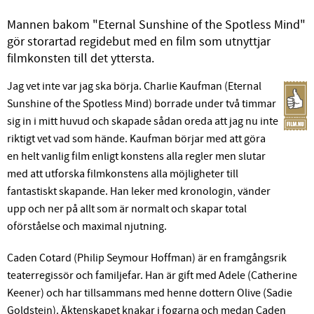
Mannen bakom "Eternal Sunshine of the Spotless Mind"
gör storartad regidebut med en film som utnyttjar
filmkonsten till det yttersta.
Jag vet inte var jag ska börja. Charlie Kaufman (Eternal
Sunshine of the Spotless Mind) borrade under två timmar
sig in i mitt huvud och skapade sådan oreda att jag nu inte
riktigt vet vad som hände. Kaufman börjar med att göra
en helt vanlig film enligt konstens alla regler men slutar
med att utforska filmkonstens alla möjligheter till
fantastiskt skapande. Han leker med kronologin, vänder
upp och ner på allt som är normalt och skapar total
oförståelse och maximal njutning.
Caden Cotard (Philip Seymour Hoffman) är en framgångsrik
teaterregissör och familjefar. Han är gift med Adele (Catherine
Keener) och har tillsammans med henne dottern Olive (Sadie
Goldstein). Äktenskapet knakar i fogarna och medan Caden