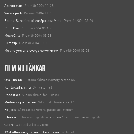
Anchorman
Premiär 2004-11-26
Wicker park
Premiär 2004-11-05
Eternal Sunshine of the Spotless Mind
Premiär 2004-08-20
Peter Pan
Premiär 2004-03-05
Mean Girls
Premiär 2004-08-13
Eurotrip
Premiär 2004-10-06
Me and you and everyone we know
Premiär 2006-01-06
FILM.NU LÄNKAR
Om Film.nu
Historia, fakta och integritetspolicy
Kontakta Film.nu
Skriv ett mail
Redaktion
Vi som skriver för Film.nu
Medverka på Film.nu
Vill du bli filmrecensent?
Följ oss
Så hittar du Film.nu på sociala medier
Filmanic
Film.nu's English sister site – All about movies in English
Coohl
Upptäck & kolla videos!
12 skolbussar görs om till tiny house
Kolla nu!