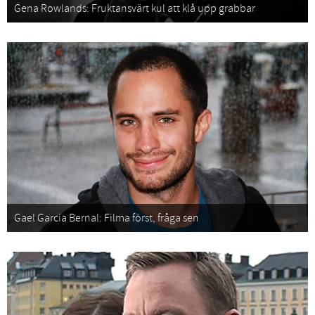
Gena Rowlands: Fruktansvärt kul att klå upp grabbar
Gael García Bernal: Filma först, fråga sen