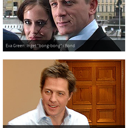
Eva Green: Inget “bong-bong” i Bond