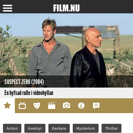
SUSPECT ZERO (2004)
En hyfsad rulle i videohyllan
Action
Äventyr
Deckare
Mysterium
Thriller