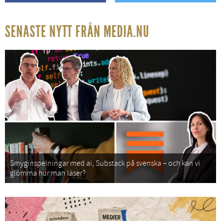
SENASTE NYTT FRÅN MEDIA.NU
Smyginspelningar med ai, Substack på svenska – och kan vi
glömma hur man läser?