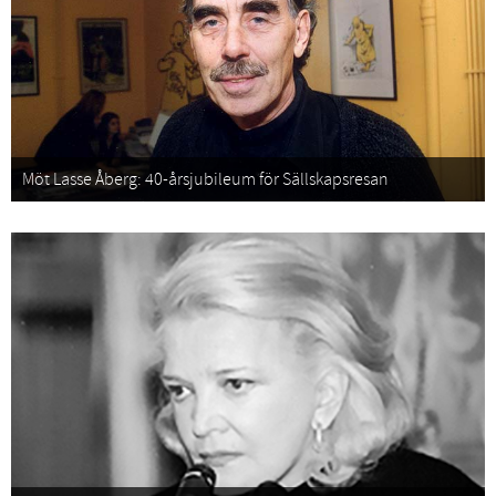
Möt Lasse Åberg: 40-årsjubileum för Sällskapsresan