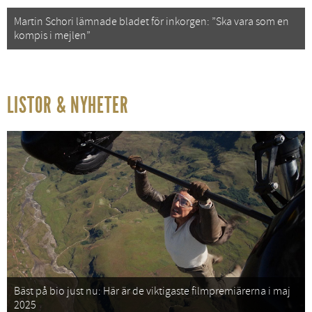
Martin Schori lämnade bladet för inkorgen: ”Ska vara som en
kompis i mejlen”
LISTOR & NYHETER
Bäst på bio just nu: Här är de viktigaste filmpremiärerna i maj
2025