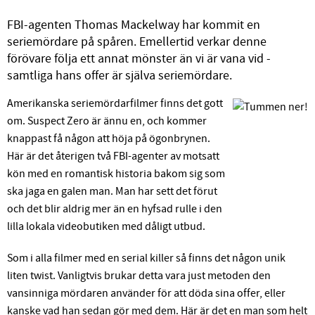
FBI-agenten Thomas Mackelway har kommit en
seriemördare på spåren. Emellertid verkar denne
förövare följa ett annat mönster än vi är vana vid -
samtliga hans offer är själva seriemördare.
Amerikanska seriemördarfilmer finns det gott
om. Suspect Zero är ännu en, och kommer
knappast få någon att höja på ögonbrynen.
Här är det återigen två FBI-agenter av motsatt
kön med en romantisk historia bakom sig som
ska jaga en galen man. Man har sett det förut
och det blir aldrig mer än en hyfsad rulle i den
lilla lokala videobutiken med dåligt utbud.
Som i alla filmer med en serial killer så finns det någon unik
liten twist. Vanligtvis brukar detta vara just metoden den
vansinniga mördaren använder för att döda sina offer, eller
kanske vad han sedan gör med dem. Här är det en man som helt