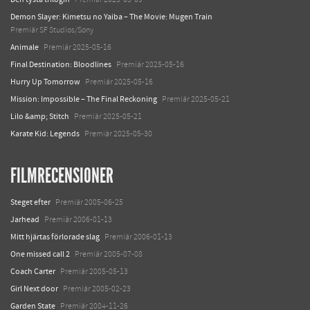
Demon Slayer: Kimetsu no Yaiba – The Movie: Mugen Train
Premiär SF Studios/Sony
Animale
Premiär 2025-05-16
Final Destination: Bloodlines
Premiär 2025-05-16
Hurry Up Tomorrow
Premiär 2025-05-16
Mission: Impossible – The Final Reckoning
Premiär 2025-05-21
Lilo &amp; Stitch
Premiär 2025-05-21
Karate Kid: Legends
Premiär 2025-05-30
FILMRECENSIONER
Steget efter
Premiär 2005-06-25
Jarhead
Premiär 2006-01-13
Mitt hjärtas förlorade slag
Premiär 2006-01-13
One missed call 2
Premiär 2005-07-08
Coach Carter
Premiär 2005-05-13
Girl Next door
Premiär 2005-02-23
Garden State
Premiär 2004-11-26