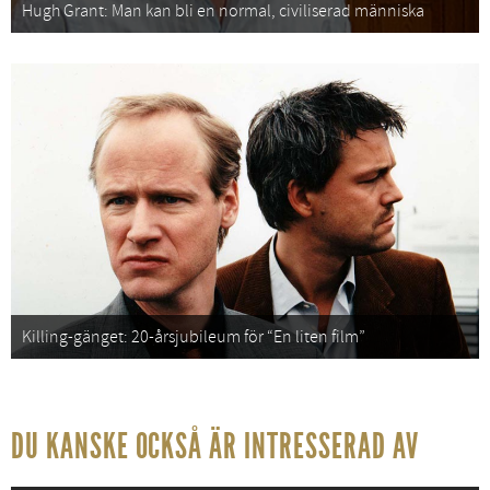
Hugh Grant: Man kan bli en normal, civiliserad människa
Killing-gänget: 20-årsjubileum för “En liten film”
DU KANSKE OCKSÅ ÄR INTRESSERAD AV