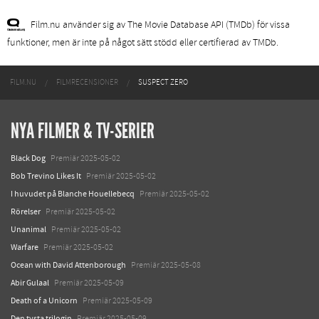
Film.nu använder sig av The Movie Database API (TMDb) för vissa
funktioner, men är inte på något sätt stödd eller certifierad av TMDb.
FILM.NU
FILMRECENSIONER
SUSPECT ZERO
NYA FILMER & TV-SERIER
Black Dog
Premiär 2025-05-02
Bob Trevino Likes It
Premiär 2025-05-02
I huvudet på Blanche Houellebecq
Premiär 2025-05-02
Rörelser
Premiär 2025-05-02
Unanimal
Premiär 2025-05-02
Warfare
Premiär 2025-05-02
Ocean with David Attenborough
Premiär 2025-05-08
Abir Gulaal
Premiär 2025-05-09
Death of a Unicorn
Premiär 2025-05-09
Den tysta trilogin
Premiär 2025-05-09