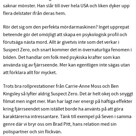
saknar mönster. Han slår till över hela USA och liken dyker upp
flera delstater ifrån deras hem.
Rör det sig om den perfekta mördarmaskinen? Inget upprepat
beteende gör det omöjligt att skapa en psykologisk profil och
förutsäga nästa mord. Allt är givetvis inte som det verkar i
Suspect Zero, och snart kommer det in övernaturliga fenomen i
bilden. Det handlar om folk med psykiska krafter som kan
använda sig av fjärrseende. Mer kan egentligen inte sägas utan
att förklara allt för mycket.
Trots bra rollprestationer från Carrie-Anne Moss och Ben
Kingsley så lyfter aldrig Suspect Zero. Det är helt okej och snyggt
filmat men inget mer. Man har lagt ner energi på häftiga effekter
kring fjärrseendet som istället borde ha använts på att göra
karaktärerna intressantare. Tänk till exempel på Seven i samma
genre där vi bryr oss om Brad Pitt, hans relation med sin
polispartner och sin flickvän.