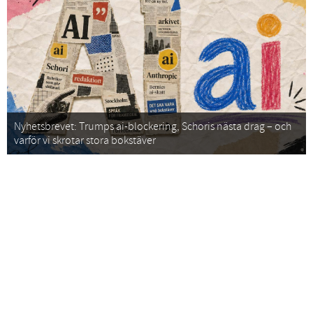
Nyhetsbrevet: Trumps ai-blockering, Schoris nästa drag – och
varför vi skrotar stora bokstäver