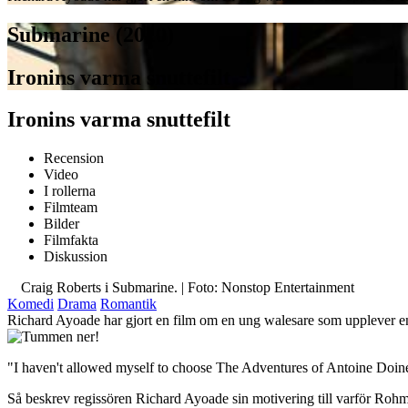
Submarine (2010)
Ironins varma snuttefilt
Ironins varma snuttefilt
Recension
Video
I rollerna
Filmteam
Bilder
Filmfakta
Diskussion
Craig Roberts i Submarine. | Foto: Nonstop Entertainment
Komedi
Drama
Romantik
Richard Ayoade har gjort en film om en ung walesare som upplever en t
"I haven't allowed myself to choose The Adventures of Antoine Doine
Så beskrev regissören Richard Ayoade sin motivering till varför Rohmer o