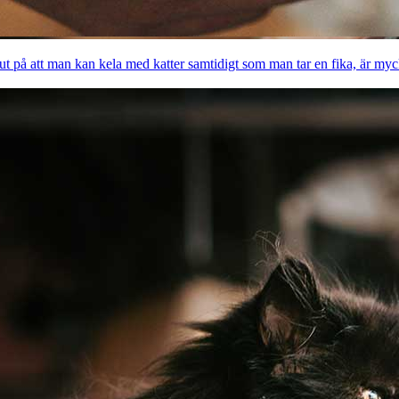
t på att man kan kela med katter samtidigt som man tar en fika, är mycke