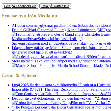
Dela på Facebook
Dela
Dela på Twitter
Dela
Senaste nytt från Media.nu
AI-botar som smyglyssnar på dina möten, Substacks nya storsat
Daniel Gillblad (Recorded Future), Karin Lönnheden (MPF) och
Smyginspelningar med ai, Substack på svenska – och kan vi g
I dagens brev träffar jag Martin Schori, som gick från ai-chef p
genererad med hjälp av ett ai-verktyg.)
Stora mediehus skruvar upp tempot med algoritmer och automatise
Martin Schori lämnade bladet för
Listor & Nyheter
I maj 2025 får den bisarra skräckkomedin “Death of a Unicorn
Impossible &#8211; The Final Reckoning”. Foto: Paramount P
Det blir mycket dokumentär på bio den här veckan – “Zlatans nä
Film och TV – Vecka 17 20
“The Penguin Lessons”, där Björn Gustafsson spelar mot Steve C