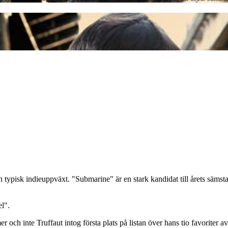
ypisk indieuppväxt. "Submarine" är en stark kandidat till årets sämsta
l".
ch inte Truffaut intog första plats på listan över hans tio favoriter av 