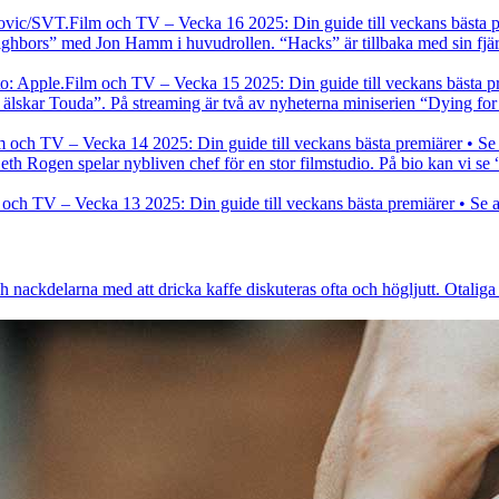
Film och TV – Vecka 16 2025: Din guide till veckans bästa pre
ighbors” med Jon Hamm i huvudrollen. “Hacks” är tillbaka med sin fjä
Film och TV – Vecka 15 2025: Din guide till veckans bästa prem
lskar Touda”. På streaming är två av nyheterna miniserien “Dying for Se
m och TV – Vecka 14 2025: Din guide till veckans bästa premiärer • Se al
h Rogen spelar nybliven chef för en stor filmstudio. På bio kan vi se
 och TV – Vecka 13 2025: Din guide till veckans bästa premiärer • Se all
ch nackdelarna med att dricka kaffe diskuteras ofta och högljutt. Otaliga 