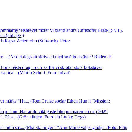
I sommarnyhetsbrevet möter vi bland andra Christofer Brask (SVT),
sh (kollage))
er ... (Är det dags att skriva ai med små bokstäver? Bilden är
oris nästa drag – och varför vi skrotar stora bokstäver
ar tea... (Martin Schori. Foto: privat)
er märks “Hu... (Tom Cruise spelar Ethan Hunt i “Mission:
io just nu: Här är de viktigaste filmpremiärerna i maj 2025
l. På s... (Gröna linjen. Foto via Lucky Dogs)
andra säs... (Mia Skäringer i “Ann-Marie väljer glädje”. Foto: Filip