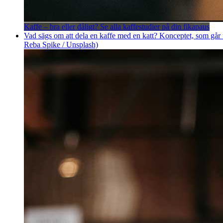
Kaffe – bra eller dåligt? Se alla kaffestudier på din fikapaus
Vad sägs om att dela en kaffe med en katt? Konceptet, som går u
Reba Spike / Unsplash)