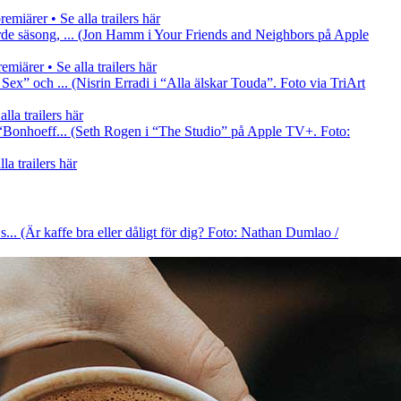
miärer • Se alla trailers här
rde säsong, ... (Jon Hamm i Your Friends and Neighbors på Apple
iärer • Se alla trailers här
x” och ... (Nisrin Erradi i “Alla älskar Touda”. Foto via TriArt
la trailers här
 “Bonhoeff... (Seth Rogen i “The Studio” på Apple TV+. Foto:
a trailers här
s... (Är kaffe bra eller dåligt för dig? Foto: Nathan Dumlao /