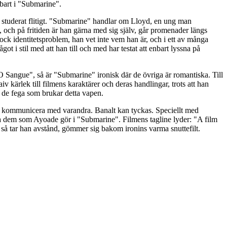
nbart i "Submarine".
 studerat flitigt. "Submarine" handlar om Lloyd, en ung man
k, och på fritiden är han gärna med sig själv, går promenader längs
ck identitetsproblem, han vet inte vem han är, och i ett av många
 i stil med att han till och med har testat att enbart lyssna på
O Sangue", så är "Submarine" ironisk där de övriga är romantiska. Till
kärlek till filmens karaktärer och deras handlingar, trots att han
t de fega som brukar detta vapen.
kan kommunicera med varandra. Banalt kan tyckas. Speciellt med
icera dem som Ayoade gör i "Submarine". Filmens tagline lyder: "A film
em så tar han avstånd, gömmer sig bakom ironins varma snuttefilt.