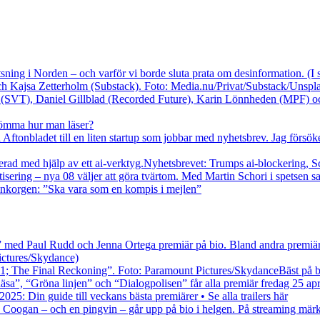
sning i Norden – och varför vi borde sluta prata om desinformation. (
 Kajsa Zetterholm (Substack). Foto: Media.nu/Privat/Substack/Unspla
lömma hur man läser?
å Aftonbladet till en liten startup som jobbar med nyhetsbrev. Jag försök
Nyhetsbrevet: Trumps ai-blockering, Sch
ring – nya 08 väljer att göra tvärtom. Med Martin Schori i spetsen sats
 inkorgen: ”Ska vara som en kompis i mejlen”
” med Paul Rudd och Jenna Ortega premiär på bio. Bland andra premiär
ictures/Skydance)
Bäst på b
sa”, “Gröna linjen” och “Dialogpolisen” får alla premiär fredag 25 apri
25: Din guide till veckans bästa premiärer • Se alla trailers här
oogan – och en pingvin – går upp på bio i helgen. På streaming märks 