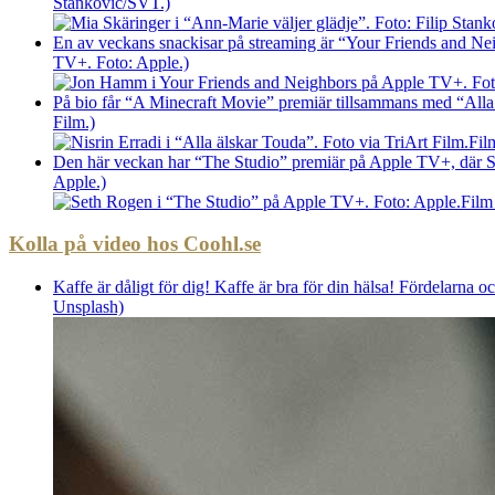
Stankovic/SVT.)
En av veckans snackisar på streaming är “Your Friends and Ne
TV+. Foto: Apple.)
På bio får “A Minecraft Movie” premiär tillsammans med “Alla ä
Film.)
Fil
Den här veckan har “The Studio” premiär på Apple TV+, där Set
Apple.)
Film
Kolla på video hos Coohl.se
Kaffe är dåligt för dig! Kaffe är bra för din hälsa! Fördelarna o
Unsplash)