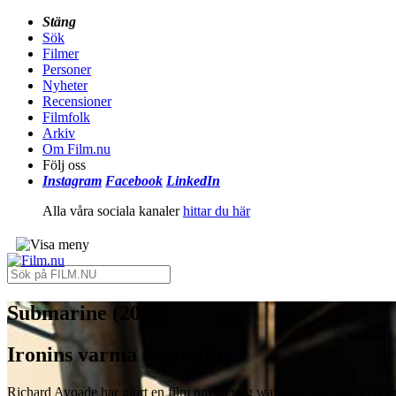
Stäng
Sök
Filmer
Personer
Nyheter
Recensioner
Filmfolk
Arkiv
Om Film.nu
Följ oss
Instagram
Facebook
LinkedIn
Alla våra sociala kanaler
hittar du här
Submarine (2010)
Ironins varma snuttefilt
Richard Ayoade har gjort en film om en ung walesare som upplever en t