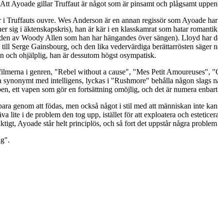
). Att Ayoade gillar Truffaut är något som är pinsamt och plågsamt uppe
r i Truffauts ouvre. Wes Anderson är en annan regissör som Ayoade har
ner sig i äktenskapskris), han är kär i en klasskamrat som hatar romanti
bilden av Woody Allen som han har hängandes över sängen). Lloyd har do
ll Serge Gainsbourg, och den lika vedervärdiga berättarrösten säger något
sen och ohjälplig, han är dessutom högst osympatisk.
a filmerna i genren, "Rebel without a cause", "Mes Petit Amoureuses", "
synonymt med intelligens, lyckas i "Rushmore" behålla någon slags naiv 
ben, ett vapen som gör en fortsättning omöjlig, och det är numera enbar
t bara genom att födas, men också något i stil med att människan inte 
äva lite i de problem den tog upp, istället för att exploatera och estet
iktigt, Ayoade står helt principlös, och så fort det uppstår några probl
ng".