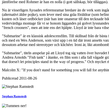
jämförelse med Rohmer är han en nolla (i gott sällskap, bör tilläggas
Nu är visserligen Ayoades referensramar bredare än de verk som ingå
(alternativt äldre pojke), som lever med sina gråa föräldrar (som befin
kusten och läser ordböcker (när han inte onanerar till den tecknade 
vedervärdiga montage får vi se honom liggandes på golvet lyssnandes ti
"french crooners", men att inte ens det hjälpte. Lloyd är inte bara vil
"Submarine" är en klassisk adolescensfilm. Till skillnad från de bäst
och med en Wes Anderson, som växt upp i en tid där ironi ansetts vara 
dessutom arbetar med stereotyper och klichéer. Ironi är, likt atombom
"Submarine", titeln anspelar på att Lloyd tog sig vatten över huvude
Andrea Arnolds "Fish tank" i åtanke, en film som i alla fall vågade gr
that doesn't let principles stand in the way of progress." Och mycket r
Malcolm X: "If you don't stand for something you will fall for anythi
Publicerad
2011-08-26
Stephan Ramstedt