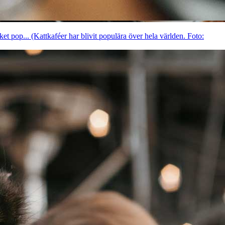
t pop... (Kattkaféer har blivit populära över hela världen. Foto: