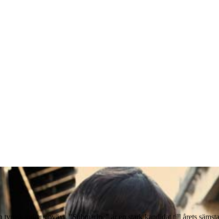
ypisk indieuppväxt. "Submarine" är en stark kandidat till årets sämsta