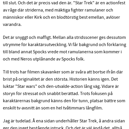
till slut. Och det är precis vad den är. "Star Trek" är en actionfest
av råge där striderna, med mäktiga fighter ramulaner och
människor eller Kirk och en blodtörstig best emellan, avlöser
varandra.
Det är snyggt och maffigt. Mellan alla stridsscener ges dessutom
utrymme för karaktärsutveckling. Vi får bakgrund och förklaring
till bland annat Spocks vrede mot ramulanerna som kommer i
och med Neros utplånande av Spocks folk.
Till trots har filmen skavanker som är svåra att bortse ifrån där
brist på originalitet är den största. Historien känns igen. Det
luktar "Star wars" och den-utvalde-action lång väg. Vidare är
storyn för stressat och snabbt berättad. Trots fokusen på
karaktärernas bakgrund känns den för tunn, platsar bättre som
enskilt tv-avsnitt än som en hel tvåtimmars långfilm.
Jag är tudelad. Å ena sidan underhåller Star Trek, å andra sidan
ger den inget bestående intryck. Och det är väl ändå det, alltså