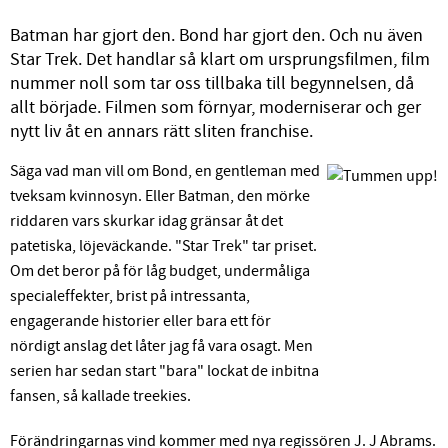
Batman har gjort den. Bond har gjort den. Och nu även
Star Trek. Det handlar så klart om ursprungsfilmen, film
nummer noll som tar oss tillbaka till begynnelsen, då
allt började. Filmen som förnyar, moderniserar och ger
nytt liv åt en annars rätt sliten franchise.
Säga vad man vill om Bond, en gentleman med
tveksam kvinnosyn. Eller Batman, den mörke
riddaren vars skurkar idag gränsar åt det
patetiska, löjeväckande. "Star Trek" tar priset.
Om det beror på för låg budget, undermåliga
specialeffekter, brist på intressanta,
engagerande historier eller bara ett för
nördigt anslag det låter jag få vara osagt. Men
serien har sedan start "bara" lockat de inbitna
fansen, så kallade treekies.
Förändringarnas vind kommer med nya regissören J. J Abrams.