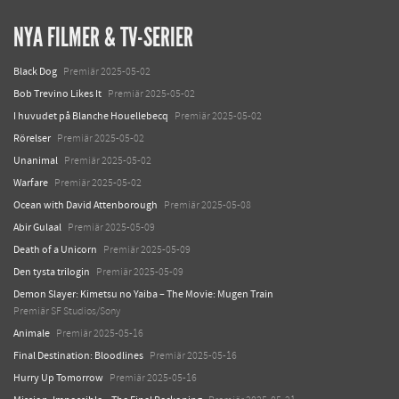
NYA FILMER & TV-SERIER
Black Dog
Premiär 2025-05-02
Bob Trevino Likes It
Premiär 2025-05-02
I huvudet på Blanche Houellebecq
Premiär 2025-05-02
Rörelser
Premiär 2025-05-02
Unanimal
Premiär 2025-05-02
Warfare
Premiär 2025-05-02
Ocean with David Attenborough
Premiär 2025-05-08
Abir Gulaal
Premiär 2025-05-09
Death of a Unicorn
Premiär 2025-05-09
Den tysta trilogin
Premiär 2025-05-09
Demon Slayer: Kimetsu no Yaiba – The Movie: Mugen Train
Premiär SF Studios/Sony
Animale
Premiär 2025-05-16
Final Destination: Bloodlines
Premiär 2025-05-16
Hurry Up Tomorrow
Premiär 2025-05-16