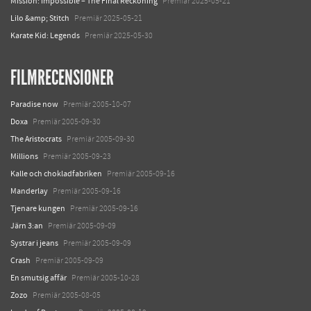
Mission: Impossible – The Final Reckoning
Premiär 2025-05-21
Lilo &amp; Stitch
Premiär 2025-05-21
Karate Kid: Legends
Premiär 2025-05-30
FILMRECENSIONER
Paradise now
Premiär 2005-10-07
Doxa
Premiär 2005-09-30
The Aristocrats
Premiär 2005-09-30
Millions
Premiär 2005-09-23
Kalle och chokladfabriken
Premiär 2005-09-16
Manderlay
Premiär 2005-09-16
Tjenare kungen
Premiär 2005-09-16
Järn 3:an
Premiär 2005-09-09
Systrar i jeans
Premiär 2005-09-09
Crash
Premiär 2005-09-09
En smutsig affär
Premiär 2005-10-28
Zozo
Premiär 2005-08-05