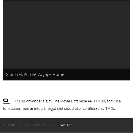
Star Trek IV: The Voyage Home
Film.nu använder sig av The Movie Database API (TMDb) för vissa
funktioner, men är inte på något sätt stödd eller certifierad av TMDb.
FILM.NU
FILMRECENSIONER
STAR TREK