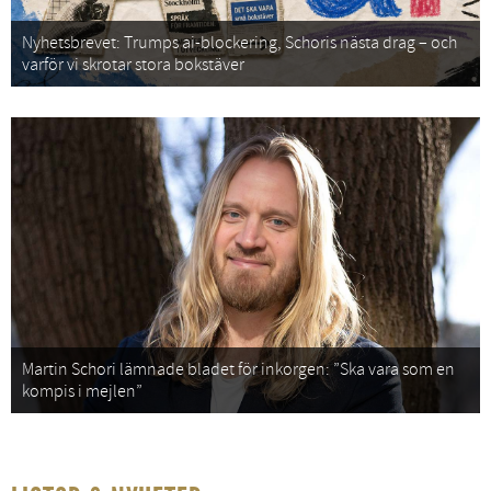
Nyhetsbrevet: Trumps ai-blockering, Schoris nästa drag – och
varför vi skrotar stora bokstäver
Martin Schori lämnade bladet för inkorgen: ”Ska vara som en
kompis i mejlen”