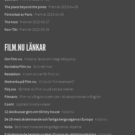
The place beyond the pines
Premiär 2013-04-05
Förtrollad av Paris
Premiär 2013-04-05
The host
Premiär 2013-03-27
Kon-Tiki
Premiär 2013-03-29
FILM.NU LÄNKAR
Om Film.nu
Historia, fakta och integritetspolicy
Kontakta Film.nu
Skriv ett mail
Redaktion
Vi som skriver för Film.nu
Medverka på Film.nu
Vill du bli filmrecensent?
Följ oss
Så hittar du Film.nu på sociala medier
Filmanic
Film.nu's English sister site – All about movies in English
Coohl
Upptäck & kolla videos!
12 skolbussar görs om till tiny house
Kolla nu!
De 18 mest skrämmande och farliga bergsvägarna i Europa
Kolla nu!
Kolla
De 8 mest hisnande bergstågturerna i Alperna
8 skrämmande bergsgrusvägar i Europa du aldrig borde köra
Kolla här!