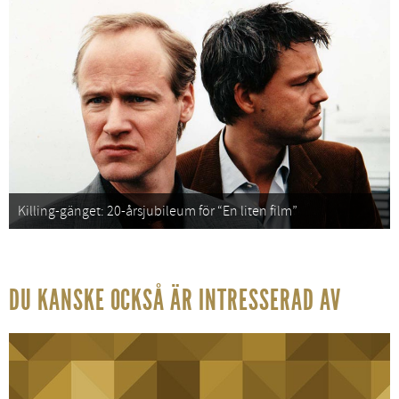
Killing-gänget: 20-årsjubileum för “En liten film”
DU KANSKE OCKSÅ ÄR INTRESSERAD AV