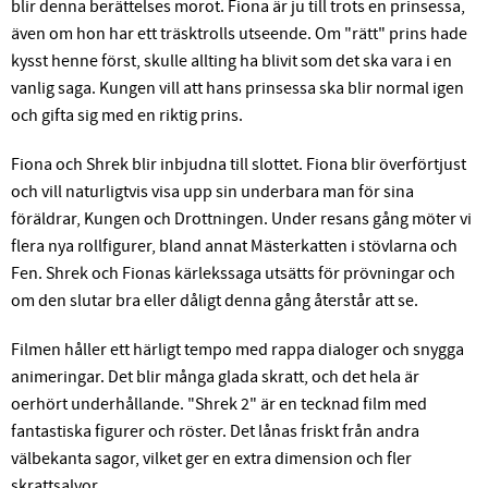
blir denna berättelses morot. Fiona är ju till trots en prinsessa,
även om hon har ett träsktrolls utseende. Om "rätt" prins hade
kysst henne först, skulle allting ha blivit som det ska vara i en
vanlig saga. Kungen vill att hans prinsessa ska blir normal igen
och gifta sig med en riktig prins.
Fiona och Shrek blir inbjudna till slottet. Fiona blir överförtjust
och vill naturligtvis visa upp sin underbara man för sina
föräldrar, Kungen och Drottningen. Under resans gång möter vi
flera nya rollfigurer, bland annat Mästerkatten i stövlarna och
Fen. Shrek och Fionas kärlekssaga utsätts för prövningar och
om den slutar bra eller dåligt denna gång återstår att se.
Filmen håller ett härligt tempo med rappa dialoger och snygga
animeringar. Det blir många glada skratt, och det hela är
oerhört underhållande. "Shrek 2" är en tecknad film med
fantastiska figurer och röster. Det lånas friskt från andra
välbekanta sagor, vilket ger en extra dimension och fler
skrattsalvor.