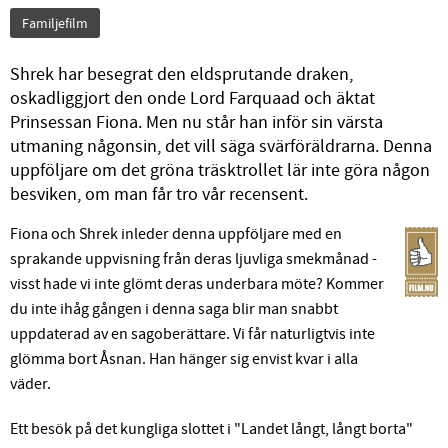
Familjefilm
Shrek har besegrat den eldsprutande draken,
oskadliggjort den onde Lord Farquaad och äktat
Prinsessan Fiona. Men nu står han inför sin värsta
utmaning någonsin, det vill säga svärföräldrarna. Denna
uppföljare om det gröna träsktrollet lär inte göra någon
besviken, om man får tro vår recensent.
Fiona och Shrek inleder denna uppföljare med en
sprakande uppvisning från deras ljuvliga smekmånad -
visst hade vi inte glömt deras underbara möte? Kommer
du inte ihåg gången i denna saga blir man snabbt
uppdaterad av en sagoberättare. Vi får naturligtvis inte
glömma bort Åsnan. Han hänger sig envist kvar i alla
väder.
Ett besök på det kungliga slottet i "Landet långt, långt borta"