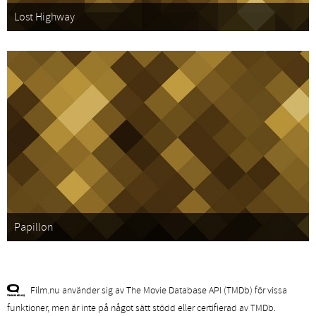
Lost Highway
Papillon
Film.nu använder sig av The Movie Database API (TMDb) för vissa
funktioner, men är inte på något sätt stödd eller certifierad av TMDb.