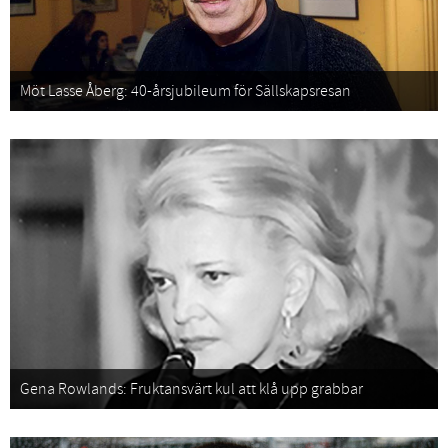
Möt Lasse Åberg: 40-årsjubileum för Sällskapsresan
Gena Rowlands: Fruktansvärt kul att klå upp grabbar