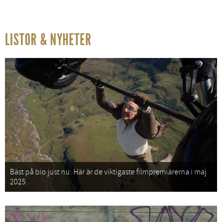
LISTOR & NYHETER
Bäst på bio just nu: Här är de viktigaste filmpremiärerna i maj
2025