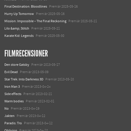
Final Destination: Bloodlines
Premiär 2025-05-16
Hurry Up Tomorrow
Premiär 2025-05-16
Mission: Impossible – The Final Reckoning
Premiär 2025-05-21
Lilo &amp; Stitch
Premiär 2025-05-21
Karate Kid: Legends
Premiär 2025-05-30
FILMRECENSIONER
Den store Gatsby
Premiär 2013-05-17
Evil Dead
Premiär 2013-05-09
Star Trek: Into Darkness 3D
Premiär 2013-05-10
Iron Man 3
Premiär 2013-04-24
Side effects
Premiär 2013-02-21
Warm bodies
Premiär 2013-02-01
No
Premiär 2013-04-19
Jakten
Premiär 2013-04-12
Paradis: Tro
Premiär 2013-04-12
Oblivion
Premiär 2013-04-10