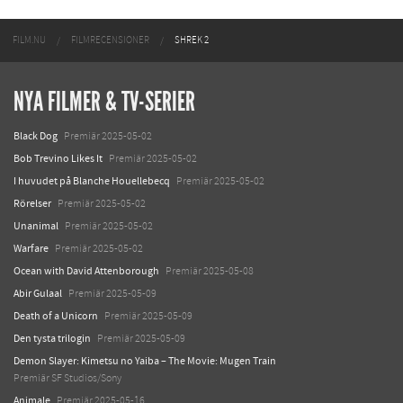
FILM.NU
FILMRECENSIONER
SHREK 2
NYA FILMER & TV-SERIER
Black Dog
Premiär 2025-05-02
Bob Trevino Likes It
Premiär 2025-05-02
I huvudet på Blanche Houellebecq
Premiär 2025-05-02
Rörelser
Premiär 2025-05-02
Unanimal
Premiär 2025-05-02
Warfare
Premiär 2025-05-02
Ocean with David Attenborough
Premiär 2025-05-08
Abir Gulaal
Premiär 2025-05-09
Death of a Unicorn
Premiär 2025-05-09
Den tysta trilogin
Premiär 2025-05-09
Demon Slayer: Kimetsu no Yaiba – The Movie: Mugen Train
Premiär SF Studios/Sony
Animale
Premiär 2025-05-16