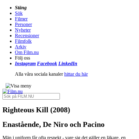
Stäng
Sök
Filmer
Personer
Nyheter
Recensioner
Filmfolk
Arkiv
Om Film.nu
Följ oss
Instagram
Facebook
LinkedIn
Alla våra sociala kanaler
hittar du här
Righteous Kill (2008)
Enastående, De Niro och Pacino
Män i uniform får ofta respekt - vare sig det gäller en läkare, en