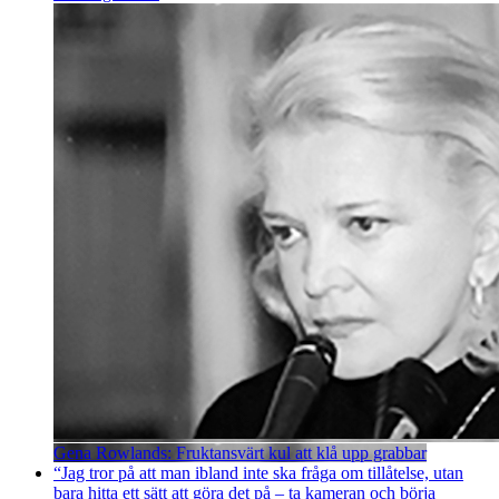
Gena Rowlands: Fruktansvärt kul att klå upp grabbar
“Jag tror på att man ibland inte ska fråga om tillåtelse, utan
bara hitta ett sätt att göra det på – ta kameran och börja