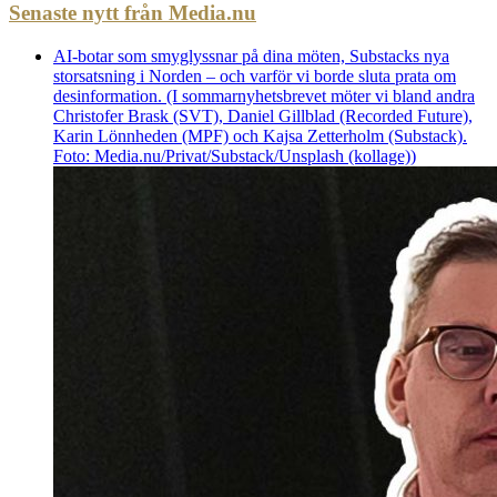
Senaste nytt från Media.nu
AI-botar som smyglyssnar på dina möten, Substacks nya
storsatsning i Norden – och varför vi borde sluta prata om
desinformation. (I sommarnyhetsbrevet möter vi bland andra
Christofer Brask (SVT), Daniel Gillblad (Recorded Future),
Karin Lönnheden (MPF) och Kajsa Zetterholm (Substack).
Foto: Media.nu/Privat/Substack/Unsplash (kollage))