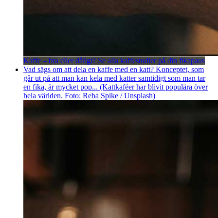
Kaffe – bra eller dåligt? Se alla kaffestudier på din fikapaus
Vad sägs om att dela en kaffe med en katt? Konceptet, som
går ut på att man kan kela med katter samtidigt som man tar
en fika, är mycket pop... (Kattkaféer har blivit populära över
hela världen. Foto: Reba Spike / Unsplash)