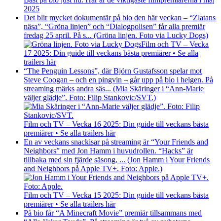
2025
Det blir mycket dokumentär på bio den här veckan – “Zlatans
näsa”, “Gröna linjen” och “Dialogpolisen” får alla premiär
fredag 25 april. På s... (Gröna linjen. Foto via Lucky Dogs)
Film och TV – Vecka
17 2025: Din guide till veckans bästa premiärer • Se alla
trailers här
“The Penguin Lessons”, där Björn Gustafsson spelar mot
Steve Coogan – och en pingvin – går upp på bio i helgen. På
streaming märks andra säs... (Mia Skäringer i “Ann-Marie
väljer glädje”. Foto: Filip Stankovic/SVT.)
Film och TV – Vecka 16 2025: Din guide till veckans bästa
premiärer • Se alla trailers här
En av veckans snackisar på streaming är “Your Friends and
Neighbors” med Jon Hamm i huvudrollen. “Hacks” är
tillbaka med sin fjärde säsong, ... (Jon Hamm i Your Friends
and Neighbors på Apple TV+. Foto: Apple.)
Film och TV – Vecka 15 2025: Din guide till veckans bästa
premiärer • Se alla trailers här
På bio får “A Minecraft Movie” premiär tillsammans med