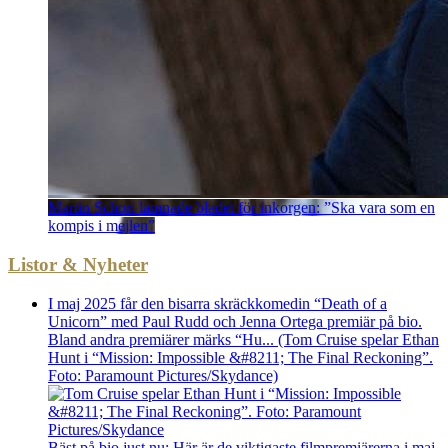
Martin Schori lämnade bladet för inkorgen: ”Ska vara som en
kompis i mejlen”
Listor & Nyheter
I maj 2025 får den bisarra skräckkomedin “Death of a
Unicorn” med Paul Rudd och Jenna Ortega premiär på bio.
Bland andra premiärer märks “Hu... (Tom Cruise spelar Ethan
Hunt i “Mission: Impossible &#8211; The Final Reckoning”.
Foto: Paramount Pictures/Skydance)
Bäst på bio just nu: Här är de viktigaste filmpremiärerna i maj