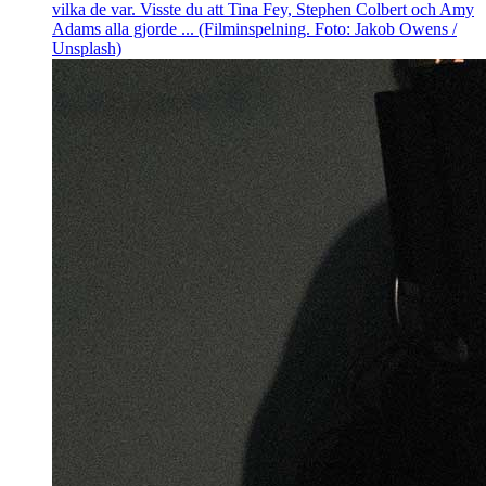
vilka de var. Visste du att Tina Fey, Stephen Colbert och Amy
Adams alla gjorde ... (Filminspelning. Foto: Jakob Owens /
Unsplash)