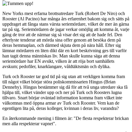
New Yorks mest erfarna brottsutredare Turk (Robert De Niro) och
Rooster (Al Pacino) har många års erfarenhet bakom sig och sätts på
uppdraget att fånga stans värsta seriemördare, vilket de mer än gärna
tar på sig. Seriemördaren de jagar verkar omöjlig att komma åt, varje
gång de tror att de närmar sig så visar det sig att de hade fel. Den
efterlyste tenderar att mörda sina offer genom att besöka dem på
deras hemmaplan, och därmed skjuta dem på nära håll. Efter sig
lämnar mördaren en liten dikt där en kort beskrivning ges till varför
han tagit denna människas liv. Man skulle kunna säga att denna
seriemördare har EN avsikt, vilken är att röja bort samhällets
avskum; pedofiler, knarklangare, våldtäktsmän och dylika.
Turk och Rooster tar god tid på sig utan att verkligen komma fram
till något vilket börjar störa poliskommissarien Hingus (Brian
Dennehy). Hingus bestämmer sig då för att två unga utredare ska få
hjälpa till, vilket vänder upp och ner på Turk och Roosters lugna
tillvaro. Snart börjar oväntad information komma fram vilket inte
välkomnas med öppna armar av Turk och Rooster. Vem kan de
egentligen lita på, deras kolleger, kvinnan i deras liv, varandra?
En återkommande mening i filmen är: "De flesta respekterar brickan
men alla respekterar vapnet".