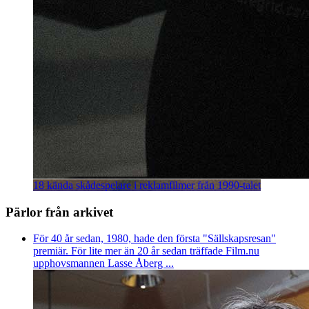
18 kända skådespelare i reklamfilmer från 1990-talet
Pärlor från arkivet
För 40 år sedan, 1980, hade den första "Sällskapsresan"
premiär. För lite mer än 20 år sedan träffade Film.nu
upphovsmannen Lasse Åberg ...