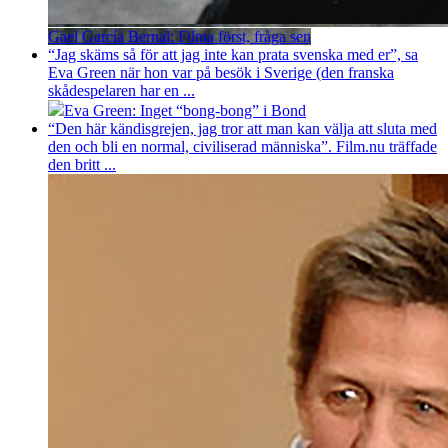
Gael García Bernal: Filma först, fråga sen
“Jag skäms så för att jag inte kan prata svenska med er”, sa
Eva Green när hon var på besök i Sverige (den franska
skådespelaren har en ...
Eva Green: Inget “bong-bong” i Bond
“Den här kändisgrejen, jag tror att man kan välja att sluta med
den och bli en normal, civiliserad människa”. Film.nu träffade
den britt ...