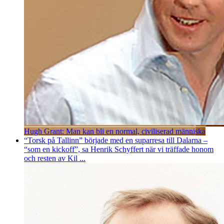
Hugh Grant: Man kan bli en normal, civiliserad människa
“Torsk på Tallinn” började med en suparresa till Dalarna –
“som en kickoff”, sa Henrik Schyffert när vi träffade honom
och resten av Kil ...