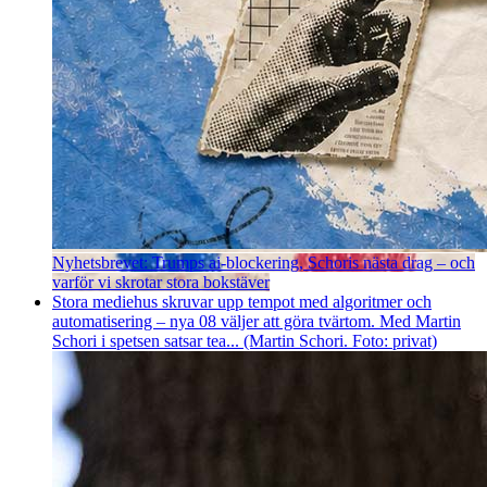
Nyhetsbrevet: Trumps ai-blockering, Schoris nästa drag – och
varför vi skrotar stora bokstäver
Stora mediehus skruvar upp tempot med algoritmer och
automatisering – nya 08 väljer att göra tvärtom. Med Martin
Schori i spetsen satsar tea... (Martin Schori. Foto: privat)