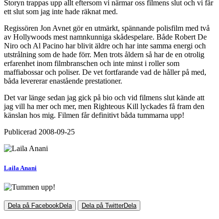
Storyn trappas upp allt eftersom vi närmar oss filmens slut och vi får
ett slut som jag inte hade räknat med.
Regissören Jon Avnet gör en utmärkt, spännande polisfilm med två
av Hollywoods mest namnkunniga skådespelare. Både Robert De
Niro och Al Pacino har blivit äldre och har inte samma energi och
utstrålning som de hade förr. Men trots åldern så har de en otrolig
erfarenhet inom filmbranschen och inte minst i roller som
maffiabossar och poliser. De vet fortfarande vad de håller på med,
båda levererar enastående prestationer.
Det var länge sedan jag gick på bio och vid filmens slut kände att
jag vill ha mer och mer, men Righteous Kill lyckades få fram den
känslan hos mig. Filmen får definitivt båda tummarna upp!
Publicerad
2008-09-25
Laila Anani
Dela på Facebook
Dela
Dela på Twitter
Dela