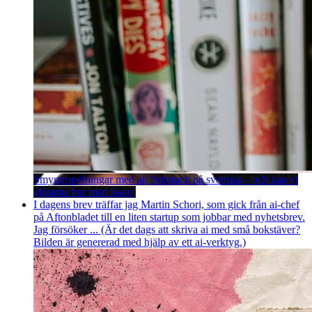
Smyginspelningar med ai, Substack på svenska – och kan vi
glömma hur man läser?
I dagens brev träffar jag Martin Schori, som gick från ai-chef
på Aftonbladet till en liten startup som jobbar med nyhetsbrev.
Jag försöker ... (Är det dags att skriva ai med små bokstäver?
Bilden är genererad med hjälp av ett ai-verktyg.)