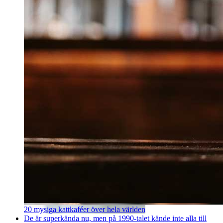
20 mysiga kattkaféer över hela världen
De är superkända nu, men på 1990-talet kände inte alla till