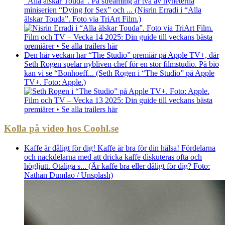
“Alla älskar Touda”. På streaming är två av nyheterna
miniserien “Dying for Sex” och ... (Nisrin Erradi i “Alla
älskar Touda”. Foto via TriArt Film.)
Film och TV – Vecka 14 2025: Din guide till veckans bästa
premiärer • Se alla trailers här
Den här veckan har “The Studio” premiär på Apple TV+, där
Seth Rogen spelar nybliven chef för en stor filmstudio. På bio
kan vi se “Bonhoeff... (Seth Rogen i “The Studio” på Apple
TV+. Foto: Apple.)
Film och TV – Vecka 13 2025: Din guide till veckans bästa
premiärer • Se alla trailers här
Kolla på video hos Coohl.se
Kaffe är dåligt för dig! Kaffe är bra för din hälsa! Fördelarna
och nackdelarna med att dricka kaffe diskuteras ofta och
högljutt. Otaliga s... (Är kaffe bra eller dåligt för dig? Foto:
Nathan Dumlao / Unsplash)