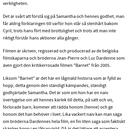
verkligheten.
Det är svårt att förstå sig på Samantha och hennes godhet, man
får aldrig förklaringen till varför hon står så stenhårt bakom
Cyril, trots hans flirt med brottslighet och trots att man inte
riktigt förstår hans aktioner alla gånger.
Filmen är skriven, regisserad och producerad av de belgiska
filmskaparna och bröderna Jean-Pierre och Luc Dardenne som
även gjort den kritikerrosade filmen "Barnet" från 2005.
Liksom "Barnet" är det här en lågmäld historia som är fylld av
hopp, detta genom den ständigt kämpandes, ständigt
godhjärtade Samantha. Det är som om hon har en naiv
övertygelse om att hennes kärlek till detta, på sätt och vis,
förlorade barn, kommer att rädda honom (henne) och ge
honom det han behöver i livet. Lika vackert naiv kan man säga
om bröderna Dardennes hela film, en fin liten saga som faktiskt
skänker hopp i en låtsasvärld. Då är det lättare att acceptera