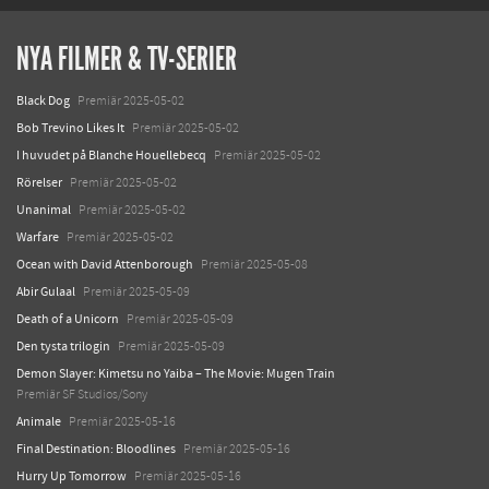
NYA FILMER & TV-SERIER
Black Dog
Premiär 2025-05-02
Bob Trevino Likes It
Premiär 2025-05-02
I huvudet på Blanche Houellebecq
Premiär 2025-05-02
Rörelser
Premiär 2025-05-02
Unanimal
Premiär 2025-05-02
Warfare
Premiär 2025-05-02
Ocean with David Attenborough
Premiär 2025-05-08
Abir Gulaal
Premiär 2025-05-09
Death of a Unicorn
Premiär 2025-05-09
Den tysta trilogin
Premiär 2025-05-09
Demon Slayer: Kimetsu no Yaiba – The Movie: Mugen Train
Premiär SF Studios/Sony
Animale
Premiär 2025-05-16
Final Destination: Bloodlines
Premiär 2025-05-16
Hurry Up Tomorrow
Premiär 2025-05-16