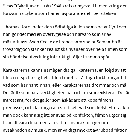
Sicas "Cykeltjuven" från 1948 kretsar mycket i filmen kring den
försvunna cykeln som har en avgörande del i berättelsen.
Thomas Doret heter den rödhåriga killen som spelar Cyril och
han gör det med en övertygelse och närvaro som är av
mästarklass. Även Cecile de France som spelar Samantha är
trovärdig och stänker realistiska nyanser över hela filmen som i
sin händelseutveckling inte riktigt följer i samma spår.
Karaktärerna känns nämligen disiga i kanterna, en följd av att
filmen utspelar sig hela tiden i nuet, vi får inga förklaringar till
vad som har hänt innan, eller karaktärernas drömmar och mål.
Det är liksom bara verkligheten här och nu som existerar. Det är
intressant, för det gäller som åskådare att köpa filmens
premisser, och då fungerar i stort sett vad som helst. Efteråt kan
man dock känna sig lite snuvad på konfekten, filmen utger sig
från att vara dokumentär i sitt formspråk och genom
avsaknaden av musik, men är väldigt mycket avtrubbad fiktion i