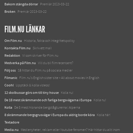
Bakom stängda dörrar
Premiär 2013-03-22
Broken
Premiär 2013-03-22
FILM.NU LÄNKAR
Om Film.nu
Historia, fakta och integritetspolicy
Kontakta Film.nu
Skriv ett mail
Redaktion
Vi som skriver för Film.nu
Medverka på Film.nu
Vill du bli filmrecensent?
Följ oss
Så hittar du Film.nu på sociala medier
Filmanic
Film.nu's English sister site – All about movies in English
Coohl
Upptäck & kolla videos!
12 skolbussar görs om till tiny house
Kolla nu!
De 18 mest skrämmande och farliga bergsvägarna i Europa
Kolla nu!
Kolla
De 8 mest hisnande bergstågturerna i Alperna
8 skrämmande bergsgrusvägar i Europa du aldrig borde köra
Kolla här!
Textadore
Media.nu
Medienyheter, reklam eller Youtube-fenomen? Här hittar du allt inom