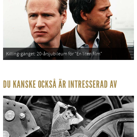
Killing-gänget: 20-årsjubileum för “En liten film”
DU KANSKE OCKSÅ ÄR INTRESSERAD AV