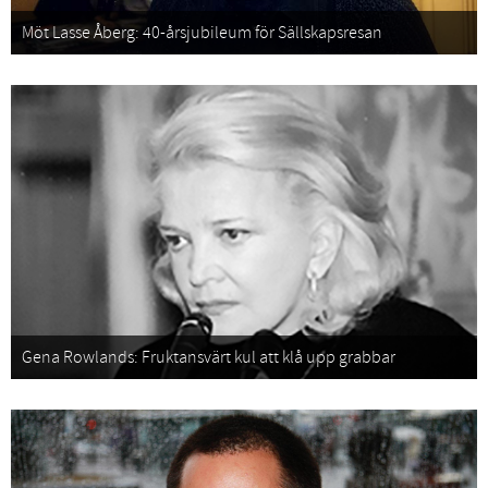
Möt Lasse Åberg: 40-årsjubileum för Sällskapsresan
Gena Rowlands: Fruktansvärt kul att klå upp grabbar