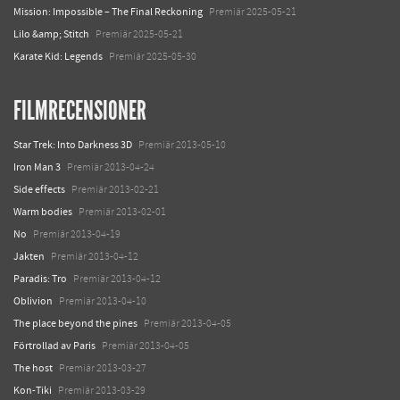
Mission: Impossible – The Final Reckoning
Premiär 2025-05-21
Lilo &amp; Stitch
Premiär 2025-05-21
Karate Kid: Legends
Premiär 2025-05-30
FILMRECENSIONER
Star Trek: Into Darkness 3D
Premiär 2013-05-10
Iron Man 3
Premiär 2013-04-24
Side effects
Premiär 2013-02-21
Warm bodies
Premiär 2013-02-01
No
Premiär 2013-04-19
Jakten
Premiär 2013-04-12
Paradis: Tro
Premiär 2013-04-12
Oblivion
Premiär 2013-04-10
The place beyond the pines
Premiär 2013-04-05
Förtrollad av Paris
Premiär 2013-04-05
The host
Premiär 2013-03-27
Kon-Tiki
Premiär 2013-03-29