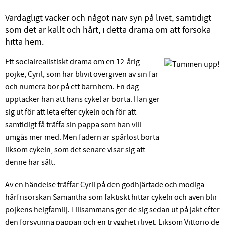
Vardagligt vacker och något naiv syn på livet, samtidigt
som det är kallt och hårt, i detta drama om att försöka
hitta hem.
Ett socialrealistiskt drama om en 12-årig
pojke, Cyril, som har blivit övergiven av sin far
och numera bor på ett barnhem. En dag
upptäcker han att hans cykel är borta. Han ger
sig ut för att leta efter cykeln och för att
samtidigt få träffa sin pappa som han vill
umgås mer med. Men fadern är spårlöst borta
liksom cykeln, som det senare visar sig att
denne har sålt.
Av en händelse träffar Cyril på den godhjärtade och modiga
hårfrisörskan Samantha som faktiskt hittar cykeln och även blir
pojkens helgfamilj. Tillsammans ger de sig sedan ut på jakt efter
den försvunna pappan och en trygghet i livet. Liksom Vittorio de