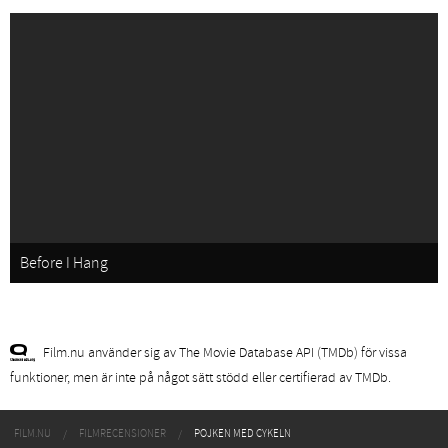
Before I Hang
Film.nu använder sig av The Movie Database API (TMDb) för vissa
funktioner, men är inte på något sätt stödd eller certifierad av TMDb.
FILM.NU
FILMRECENSIONER
POJKEN MED CYKELN