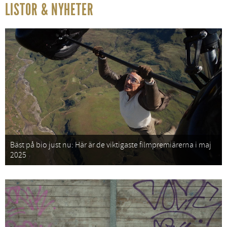
LISTOR & NYHETER
Bäst på bio just nu: Här är de viktigaste filmpremiärerna i maj
2025