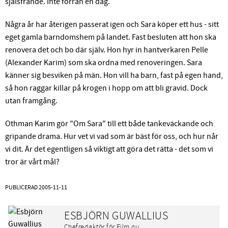
själsfrände. Inte förrän en dag.
Några år har återigen passerat igen och Sara köper ett hus - sitt
eget gamla barndomshem på landet. Fast besluten att hon ska
renovera det och bo där själv. Hon hyr in hantverkaren Pelle
(Alexander Karim) som ska ordna med renoveringen. Sara
känner sig besviken på män. Hon vill ha barn, fast på egen hand,
så hon raggar killar på krogen i hopp om att bli gravid. Dock
utan framgång.
Othman Karim gör "Om Sara" till ett både tankeväckande och
gripande drama. Hur vet vi vad som är bäst för oss, och hur når
vi dit. Är det egentligen så viktigt att göra det rätta - det som vi
tror är vårt mål?
PUBLICERAD
2005-11-11
ESBJÖRN GUWALLIUS
Chefredaktör för Film.nu.