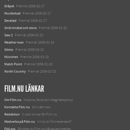
Dråpet
Premiär 2006-02-17
Murderball
Premiär 2006-02-17
Derailed
Premiär 2006-02-17
Små mirakel och stora
Premiär 2006-01-31
Saw 2
Premiär 2006-02-10
Weather man
Premiär 2006-02-10
Gitmo
Premiär 2006-02-10
München
Premiär 2006-02-10
Match Point
Premiär 2006-01-20
North Country
Premiär 2006-02-10
FILM.NU LÄNKAR
Om Film.nu
Historia, fakta och integritetspolicy
Kontakta Film.nu
Skriv ett mail
Redaktion
Vi som skriver för Film.nu
Medverka på Film.nu
Vill du bli filmrecensent?
Följ oss
Så hittar du Film.nu på sociala medier