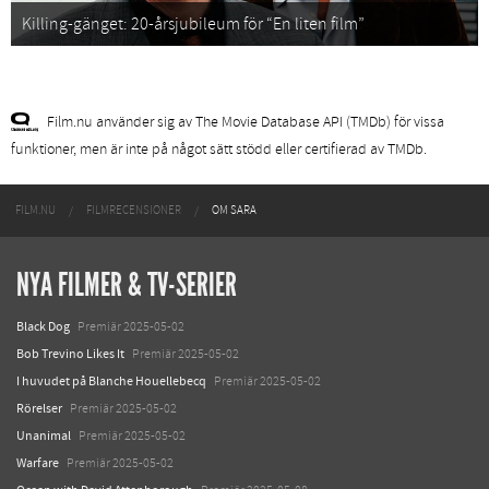
Killing-gänget: 20-årsjubileum för “En liten film”
Film.nu använder sig av The Movie Database API (TMDb) för vissa
funktioner, men är inte på något sätt stödd eller certifierad av TMDb.
FILM.NU
FILMRECENSIONER
OM SARA
NYA FILMER & TV-SERIER
Black Dog
Premiär 2025-05-02
Bob Trevino Likes It
Premiär 2025-05-02
I huvudet på Blanche Houellebecq
Premiär 2025-05-02
Rörelser
Premiär 2025-05-02
Unanimal
Premiär 2025-05-02
Warfare
Premiär 2025-05-02