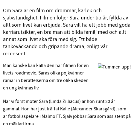
Om Sara är en film om drömmar, kärlek och
självständighet. Filmen följer Sara under tio år, fyllda av
allt som livet kan erbjuda. Sara vill ha ett jobb med goda
karriärutsikter, en bra man att bilda familj med och allt
annat som livet ska föra med sig. Ett både
tankeväckande och gripande drama, enligt vår
recensent.
Man kanske kan kalla den här filmen för en
livets roadmovie. Saras olika pojkvänner
ramar in berättelserna om tre olika skeden i
en ung kvinnas liv.
När vi först möter Sara (Linda Zilliacus) är hon runt 20 år
gammal. Hon har just träffat Kalle (Alexander Skarsgård), som
är fotbollsspelare i Malmö FF. Själv jobbar Sara som assistent på
en mäklarfirma.