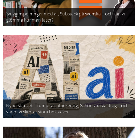
Smyginspelningar med ai, Substack på svenska – och kan vi
glömma hur man läser?
Nyhetsbrevet: Trumps ai-blockering, Schoris nästa drag – och
varför vi skrotar stora bokstäver