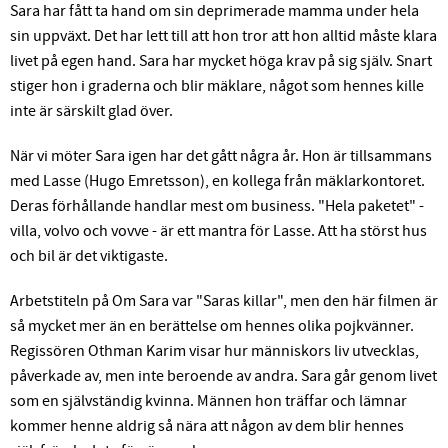
Sara har fått ta hand om sin deprimerade mamma under hela
sin uppväxt. Det har lett till att hon tror att hon alltid måste klara
livet på egen hand. Sara har mycket höga krav på sig själv. Snart
stiger hon i graderna och blir mäklare, något som hennes kille
inte är särskilt glad över.
När vi möter Sara igen har det gått några år. Hon är tillsammans
med Lasse (Hugo Emretsson), en kollega från mäklarkontoret.
Deras förhållande handlar mest om business. "Hela paketet" -
villa, volvo och vovve - är ett mantra för Lasse. Att ha störst hus
och bil är det viktigaste.
Arbetstiteln på Om Sara var "Saras killar", men den här filmen är
så mycket mer än en berättelse om hennes olika pojkvänner.
Regissören Othman Karim visar hur människors liv utvecklas,
påverkade av, men inte beroende av andra. Sara går genom livet
som en självständig kvinna. Männen hon träffar och lämnar
kommer henne aldrig så nära att någon av dem blir hennes