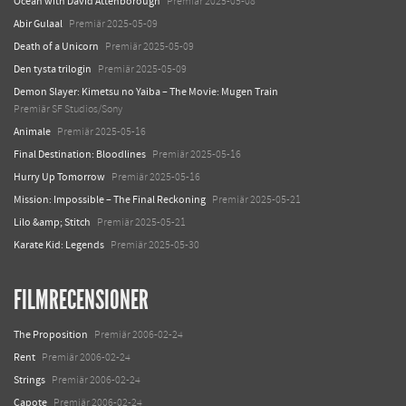
Ocean with David Attenborough
Premiär 2025-05-08
Abir Gulaal
Premiär 2025-05-09
Death of a Unicorn
Premiär 2025-05-09
Den tysta trilogin
Premiär 2025-05-09
Demon Slayer: Kimetsu no Yaiba – The Movie: Mugen Train
Premiär SF Studios/Sony
Animale
Premiär 2025-05-16
Final Destination: Bloodlines
Premiär 2025-05-16
Hurry Up Tomorrow
Premiär 2025-05-16
Mission: Impossible – The Final Reckoning
Premiär 2025-05-21
Lilo &amp; Stitch
Premiär 2025-05-21
Karate Kid: Legends
Premiär 2025-05-30
FILMRECENSIONER
The Proposition
Premiär 2006-02-24
Rent
Premiär 2006-02-24
Strings
Premiär 2006-02-24
Capote
Premiär 2006-02-24