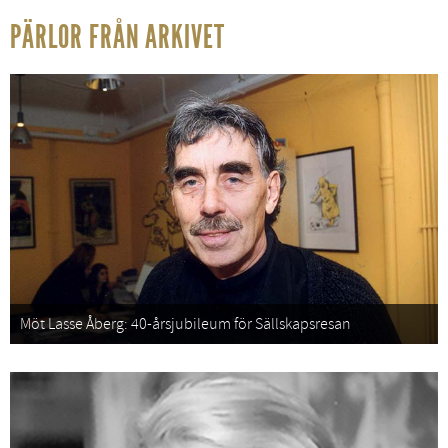
PÄRLOR FRÅN ARKIVET
Möt Lasse Åberg: 40-årsjubileum för Sällskapsresan